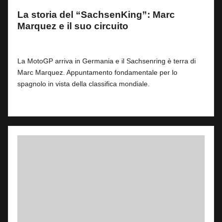
La storia del “SachsenKing”: Marc
Marquez e il suo circuito
By
Fabrizio Pastorino
0
7 Luglio 2026
Posted
by
La MotoGP arriva in Germania e il Sachsenring è terra di
Marc Marquez. Appuntamento fondamentale per lo
spagnolo in vista della classifica mondiale.
Read More