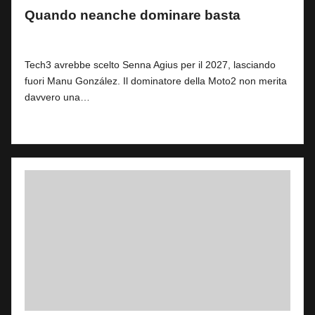
Quando neanche dominare basta
By
Simone Landi
3
26 Luglio 2026
Posted
by
Tech3 avrebbe scelto Senna Agius per il 2027, lasciando
fuori Manu González. Il dominatore della Moto2 non merita
davvero una…
Read More