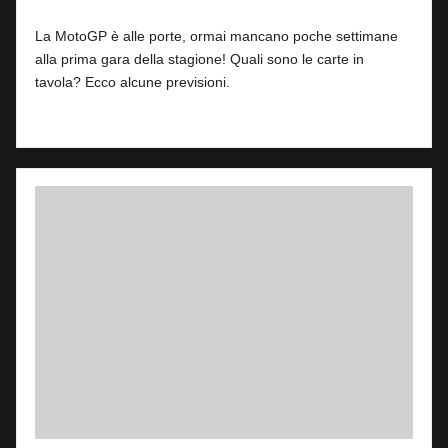
11 Febbraio 2026
Posted
by
La MotoGP è alle porte, ormai mancano poche settimane
alla prima gara della stagione! Quali sono le carte in
tavola? Ecco alcune previsioni.
Read More