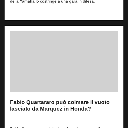
della Yamaha lo costringe a una gara in difesa.
Read More
Fabio Quartararo può colmare il vuoto
lasciato da Marquez in Honda?
By
Simone Landi
1
29 Luglio 2026
Posted
by