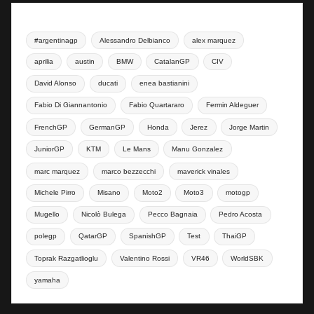
#argentinagp
Alessandro Delbianco
alex marquez
aprilia
austin
BMW
CatalanGP
CIV
David Alonso
ducati
enea bastianini
Fabio Di Giannantonio
Fabio Quartararo
Fermin Aldeguer
FrenchGP
GermanGP
Honda
Jerez
Jorge Martin
JuniorGP
KTM
Le Mans
Manu Gonzalez
marc marquez
marco bezzecchi
maverick vinales
Michele Pirro
Misano
Moto2
Moto3
motogp
Mugello
Nicolò Bulega
Pecco Bagnaia
Pedro Acosta
polegp
QatarGP
SpanishGP
Test
ThaiGP
Toprak Razgatlioglu
Valentino Rossi
VR46
WorldSBK
yamaha