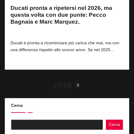
Ducati pronta a ripetersi nel 2026, ma
questa volta con due punte: Pecco
Bagnaia e Marc Marquez.
By
Giacomo Vacchi
0
19 Gennaio 2026
Posted
by
Ducati è pronta a ricominciare più carica che mai, ma con
una differenza rispetto allo scorso anno. Se nel 2025…
Read More
Paginazione
1
2
3
…
12
NEXT
PAGE
degli
articoli
Cerca
Cerca