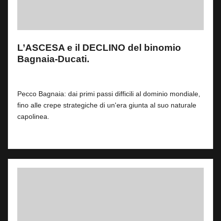
L’ASCESA e il DECLINO del binomio
Bagnaia-Ducati.
By
Fabrizio Pastorino
0
24 Giugno 2026
Posted
by
Pecco Bagnaia: dai primi passi difficili al dominio mondiale,
fino alle crepe strategiche di un'era giunta al suo naturale
capolinea.
Read More