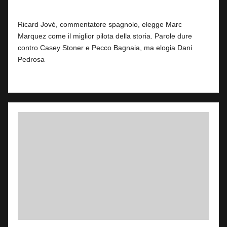
By
Fabrizio Pastorino
1
28 Luglio 2026
Posted
by
Ricard Jové, commentatore spagnolo, elegge Marc
Marquez come il miglior pilota della storia. Parole dure
contro Casey Stoner e Pecco Bagnaia, ma elogia Dani
Pedrosa
Read More