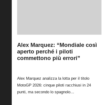
Alex Marquez: “Mondiale così
aperto perché i piloti
commettono più errori”
By
Simone Landi
3
31 Luglio 2026
Posted
by
Alex Marquez analizza la lotta per il titolo
MotoGP 2026: cinque piloti racchiusi in 24
punti, ma secondo lo spagnolo…
Read More