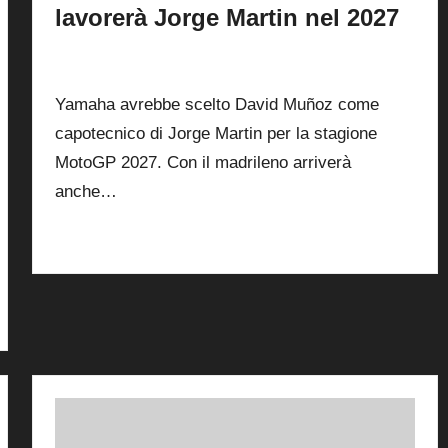
lavorerà Jorge Martin nel 2027
By
Simone Landi
2
27 Luglio 2026
Posted
by
Yamaha avrebbe scelto David Muñoz come
capotecnico di Jorge Martin per la stagione
MotoGP 2027. Con il madrileno arriverà
anche…
Read More