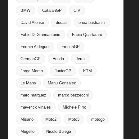
BMW
CatalanGP
CIV
David Alonso
ducati
enea bastianini
Fabio Di Giannantonio
Fabio Quartararo
Fermin Aldeguer
FrenchGP
GermanGP
Honda
Jerez
Jorge Martin
JuniorGP
KTM
Le Mans
Manu Gonzalez
marc marquez
marco bezzecchi
maverick vinales
Michele Pirro
Misano
Moto2
Moto3
motogp
Mugello
Nicolò Bulega