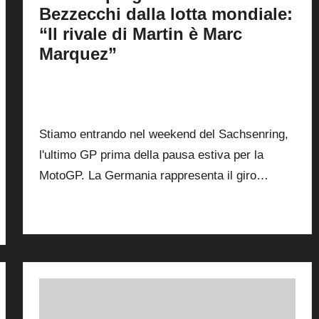
Bezzecchi dalla lotta mondiale:
“Il rivale di Martin è Marc
Marquez”
By
Andrea de Ruvo
9 Luglio 2026
Posted
by
1
Stiamo entrando nel weekend del Sachsenring,
l'ultimo GP prima della pausa estiva per la
MotoGP. La Germania rappresenta il giro…
Read More