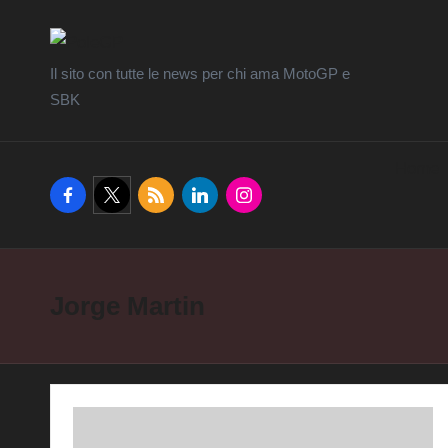
Il sito con tutte le news per chi ama MotoGP e
SBK
Home
facebook.com
twitter.com
rss.com
linkedin.com
instagram.com
Jorge Martin