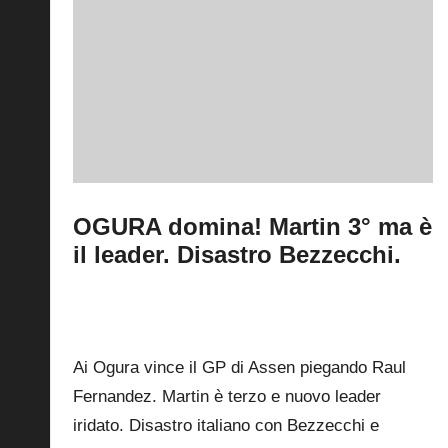
OGURA domina! Martin 3° ma è
il leader. Disastro Bezzecchi.
By
Fabrizio Pastorino
28 Giugno 2026
Posted
by
0
Ai Ogura vince il GP di Assen piegando Raul
Fernandez. Martin è terzo e nuovo leader
iridato. Disastro italiano con Bezzecchi e