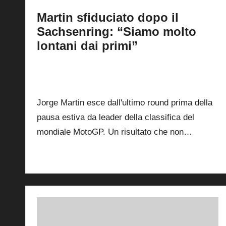
Martin sfiduciato dopo il
Sachsenring: “Siamo molto
lontani dai primi”
By
Andrea de Ruvo
13 Luglio 2026
Posted
by
1
Jorge Martin esce dall'ultimo round prima della
pausa estiva da leader della classifica del
mondiale MotoGP. Un risultato che non…
Read More