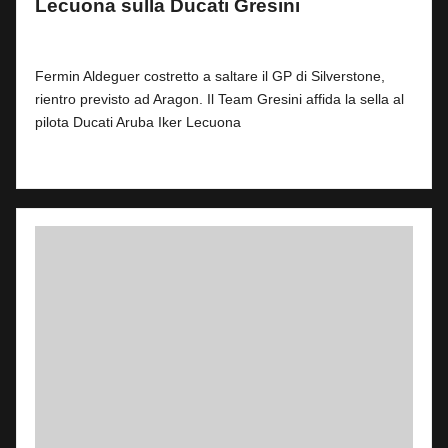
Lecuona sulla Ducati Gresini
By
Fabrizio Pastorino
2
31 Luglio 2026
Posted
by
Fermin Aldeguer costretto a saltare il GP di Silverstone,
rientro previsto ad Aragon. Il Team Gresini affida la sella al
pilota Ducati Aruba Iker Lecuona
Read More