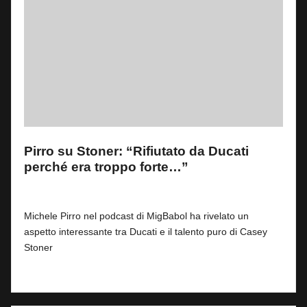
Pirro su Stoner: “Rifiutato da Ducati
perché era troppo forte…”
By
Fabrizio Pastorino
0
2 Agosto 2026
Posted
by
Michele Pirro nel podcast di MigBabol ha rivelato un
aspetto interessante tra Ducati e il talento puro di Casey
Stoner
Read More