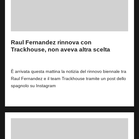
Raul Fernandez rinnova con
Trackhouse, non aveva altra scelta
By
Fabrizio Pastorino
0
5 Agosto 2026
Posted
by
È arrivata questa mattina la notizia del rinnovo biennale tra
Raul Fernandez e il team Trackhouse tramite un post dello
spagnolo su Instagram
Read More