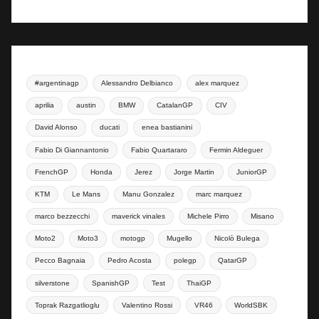
#argentinagp
Alessandro Delbianco
alex marquez
aprilia
austin
BMW
CatalanGP
CIV
David Alonso
ducati
enea bastianini
Fabio Di Giannantonio
Fabio Quartararo
Fermin Aldeguer
FrenchGP
Honda
Jerez
Jorge Martin
JuniorGP
KTM
Le Mans
Manu Gonzalez
marc marquez
marco bezzecchi
maverick vinales
Michele Pirro
Misano
Moto2
Moto3
motogp
Mugello
Nicolò Bulega
Pecco Bagnaia
Pedro Acosta
polegp
QatarGP
silverstone
SpanishGP
Test
ThaiGP
Toprak Razgatlioglu
Valentino Rossi
VR46
WorldSBK