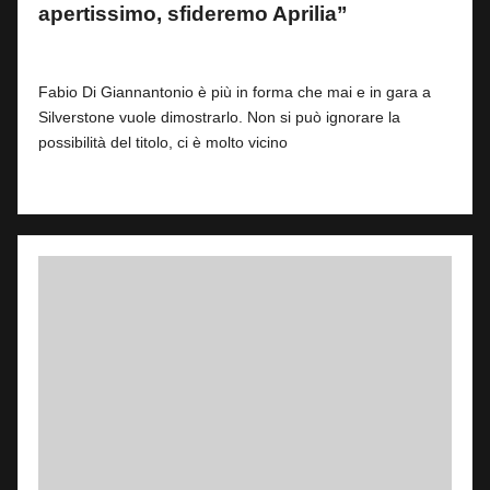
apertissimo, sfideremo Aprilia”
By
Fabrizio Pastorino
1
6 Agosto 2026
Posted
by
Fabio Di Giannantonio è più in forma che mai e in gara a
Silverstone vuole dimostrarlo. Non si può ignorare la
possibilità del titolo, ci è molto vicino
Read More