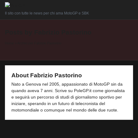
Il sito con tutte le news per chi ama MotoGP e SBK
Posts by Fabrizio Pastorino
Home
»
Archivi per Fabrizio Pastorino
About Fabrizio Pastorino
Nato a Genova nel 2005, appassionato di MotoGP sin da
quando aveva 7 anni. Scrive su PoleGP.it come giornalista
e seguirà un percorso di studi di giornalismo sportivo per
iniziare, sperando in un futuro di telecronista del
motomondiale o comunque nel mondo delle due ruote.