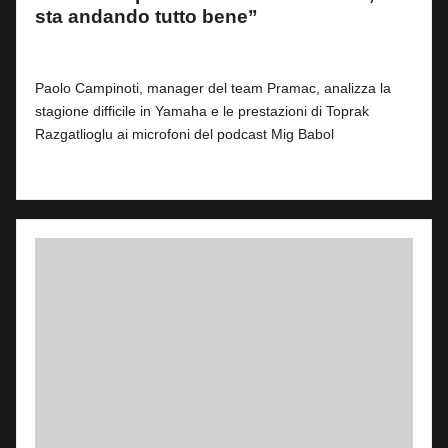
sta andando tutto bene”
By
Fabrizio Pastorino
3
4 Agosto 2026
Posted
by
Paolo Campinoti, manager del team Pramac, analizza la
stagione difficile in Yamaha e le prestazioni di Toprak
Razgatlioglu ai microfoni del podcast Mig Babol
Read More