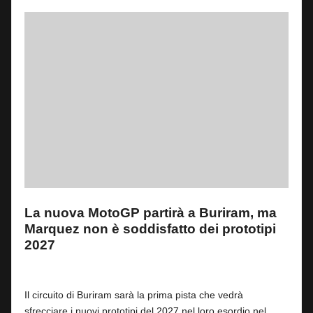
La nuova MotoGP partirà a Buriram, ma
Marquez non è soddisfatto dei prototipi
2027
By
Fabrizio Pastorino
0
1 Agosto 2026
Posted
by
Il circuito di Buriram sarà la prima pista che vedrà
sfrecciare i nuovi prototipi del 2027 nel loro esordio nel