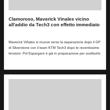
Clamoroso, Maverick Vinales vicino
all’addio da Tech3 con effetto immediato
By
Fabrizio Pastorino
1
2 Agosto 2026
Posted
by
Maverick Viñales si muove verso la separazione dopo il GP
di Silverstone con il team KTM Tech3 dopo le recentissime
tensioni. Pol Espargaró è già in preparazione per sostituirlo
Read More