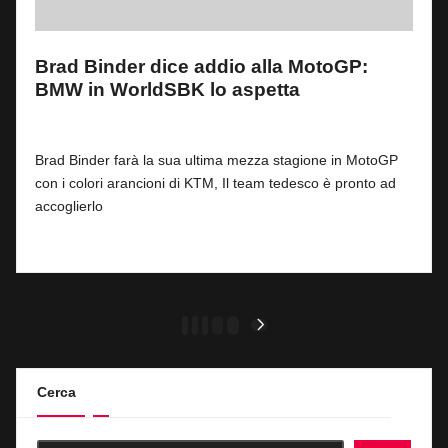
Brad Binder dice addio alla MotoGP:
BMW in WorldSBK lo aspetta
By
Fabrizio Pastorino
0
31 Luglio 2026
Posted
by
Brad Binder farà la sua ultima mezza stagione in MotoGP
con i colori arancioni di KTM, Il team tedesco è pronto ad
accoglierlo
Read More
Paginazione
1
2
3
…
44
NEXT
PAGE
degli
articoli
Cerca