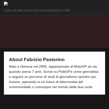
Il sito con tutte le news per chi ama MotoGP e SBK
Posts by Fabrizio Pastorino
Home
»
Archivi per Fabrizio Pastorino
»
Pagina 3
About Fabrizio Pastorino
Nato a Genova nel 2005, appassionato di MotoGP sin da
quando aveva 7 anni. Scrive su PoleGP.it come giornalista
e seguirà un percorso di studi di giornalismo sportivo per
iniziare, sperando in un futuro di telecronista del
motomondiale o comunque nel mondo delle due ruote.