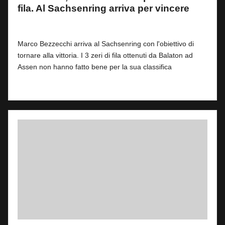
fila. Al Sachsenring arriva per vincere
By
Fabrizio Pastorino
2
8 Luglio 2026
Posted
by
Marco Bezzecchi arriva al Sachsenring con l'obiettivo di
tornare alla vittoria. I 3 zeri di fila ottenuti da Balaton ad
Assen non hanno fatto bene per la sua classifica
Read More