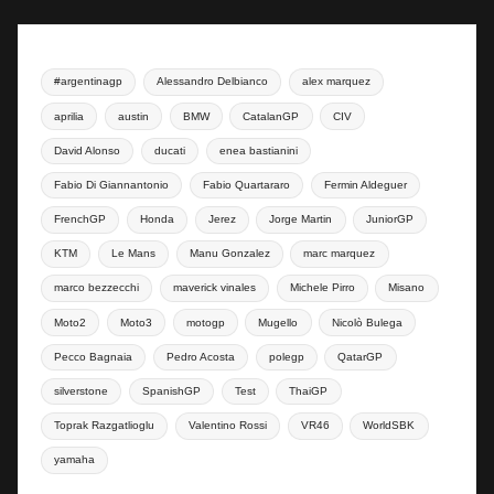
#argentinagp
Alessandro Delbianco
alex marquez
aprilia
austin
BMW
CatalanGP
CIV
David Alonso
ducati
enea bastianini
Fabio Di Giannantonio
Fabio Quartararo
Fermin Aldeguer
FrenchGP
Honda
Jerez
Jorge Martin
JuniorGP
KTM
Le Mans
Manu Gonzalez
marc marquez
marco bezzecchi
maverick vinales
Michele Pirro
Misano
Moto2
Moto3
motogp
Mugello
Nicolò Bulega
Pecco Bagnaia
Pedro Acosta
polegp
QatarGP
silverstone
SpanishGP
Test
ThaiGP
Toprak Razgatlioglu
Valentino Rossi
VR46
WorldSBK
yamaha