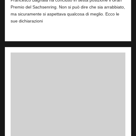
Francesco Bagnaia ha concluso in sesta posizione il Gran
Premio del Sachsenring. Non si può dire che sia arrabbiato,
ma sicuramente si aspettava qualcosa di meglio. Ecco le
sue dichiarazioni
Read More