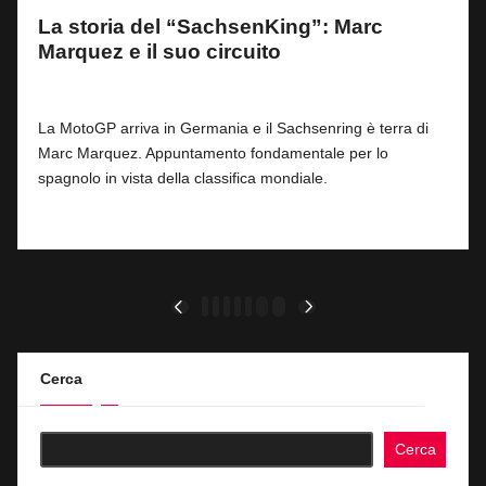
La storia del “SachsenKing”: Marc
Marquez e il suo circuito
By
Fabrizio Pastorino
0
7 Luglio 2026
Posted
by
La MotoGP arriva in Germania e il Sachsenring è terra di
Marc Marquez. Appuntamento fondamentale per lo
spagnolo in vista della classifica mondiale.
Read More
Paginazione
1
2
3
4
5
…
44
PREVIOUS
NEXT
PAGE
PAGE
degli
articoli
Cerca
Cerca