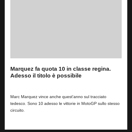
Marquez fa quota 10 in classe regina.
Adesso il titolo è possibile
By
Fabrizio Pastorino
0
12 Luglio 2026
Posted
by
Marc Marquez vince anche quest'anno sul tracciato
tedesco. Sono 10 adesso le vittorie in MotoGP sullo stesso
circuito.
Read More