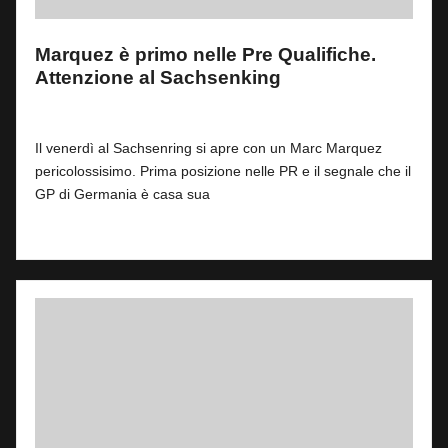
Marquez è primo nelle Pre Qualifiche.
Attenzione al Sachsenking
By
Fabrizio Pastorino
0
10 Luglio 2026
Posted
by
Il venerdì al Sachsenring si apre con un Marc Marquez
pericolossisimo. Prima posizione nelle PR e il segnale che il
GP di Germania è casa sua
Read More