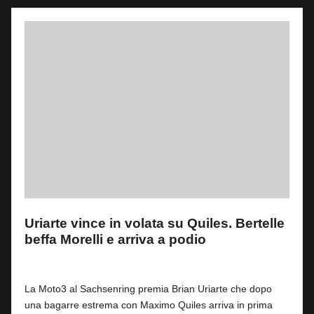
Uriarte vince in volata su Quiles. Bertelle
beffa Morelli e arriva a podio
By
Fabrizio Pastorino
0
12 Luglio 2026
Posted
by
La Moto3 al Sachsenring premia Brian Uriarte che dopo
una bagarre estrema con Maximo Quiles arriva in prima