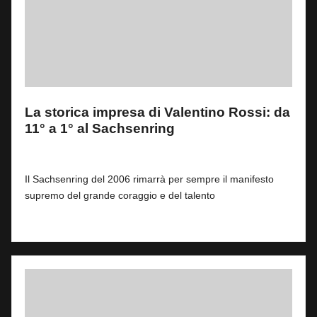
La storica impresa di Valentino Rossi: da
11° a 1° al Sachsenring
By
Fabrizio Pastorino
0
9 Luglio 2026
Posted
by
Il Sachsenring del 2006 rimarrà per sempre il manifesto
supremo del grande coraggio e del talento
Read More