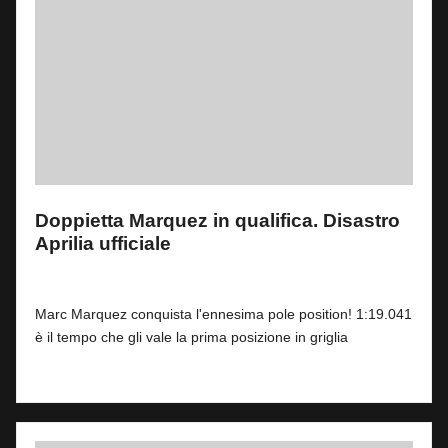
Doppietta Marquez in qualifica. Disastro
Aprilia ufficiale
By
Fabrizio Pastorino
1
11 Luglio 2026
Posted
by
Marc Marquez conquista l'ennesima pole position! 1:19.041
è il tempo che gli vale la prima posizione in griglia
Read More