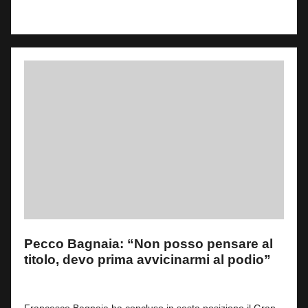
Read More
Pecco Bagnaia: “Non posso pensare al
titolo, devo prima avvicinarmi al podio”
By
Fabrizio Pastorino
1
13 Luglio 2026
Posted
by