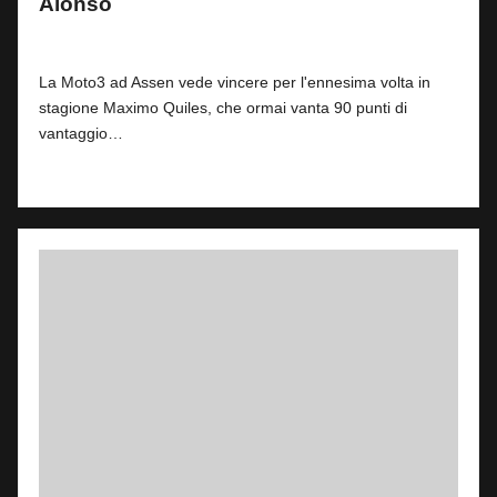
Alonso
By
Andrea de Ruvo
1
28 Giugno 2026
Posted
by
La Moto3 ad Assen vede vincere per l'ennesima volta in
stagione Maximo Quiles, che ormai vanta 90 punti di
vantaggio…
Read More