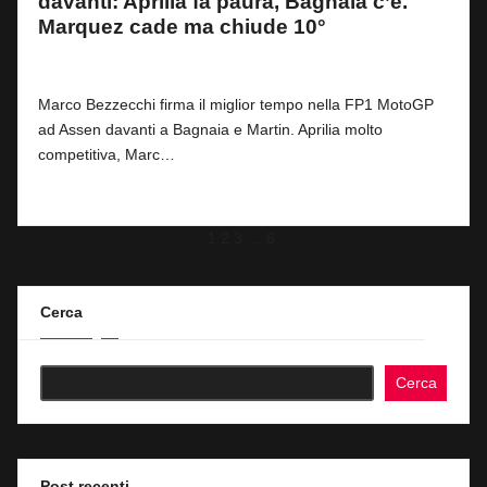
davanti: Aprilia fa paura, Bagnaia c’è.
Marquez cade ma chiude 10°
By
Simone Landi
0
26 Giugno 2026
Posted
by
Marco Bezzecchi firma il miglior tempo nella FP1 MotoGP
ad Assen davanti a Bagnaia e Martin. Aprilia molto
competitiva, Marc…
Read More
Paginazione
Next
1
2
3
…
6
page
degli
articoli
Cerca
Cerca
Post recenti