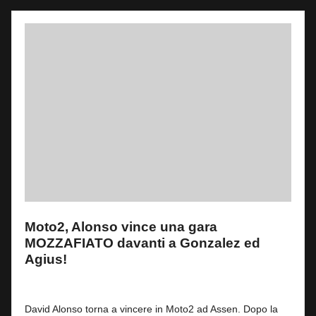
Moto2, Alonso vince una gara
MOZZAFIATO davanti a Gonzalez ed
Agius!
By
Andrea de Ruvo
0
28 Giugno 2026
Posted
by
David Alonso torna a vincere in Moto2 ad Assen. Dopo la