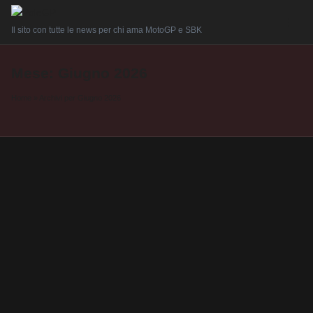
Il sito con tutte le news per chi ama MotoGP e SBK
Mese:
Giugno 2026
Home
»
Archivi per Giugno 2026