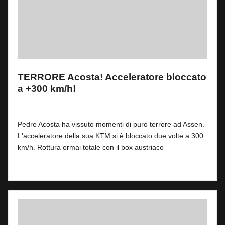
TERRORE Acosta! Acceleratore bloccato
a +300 km/h!
By
Fabrizio Pastorino
0
29 Giugno 2026
Posted
by
Pedro Acosta ha vissuto momenti di puro terrore ad Assen.
L'acceleratore della sua KTM si è bloccato due volte a 300
km/h. Rottura ormai totale con il box austriaco
Read More