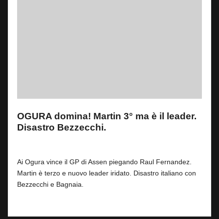
OGURA domina! Martin 3° ma è il leader.
Disastro Bezzecchi.
By
Fabrizio Pastorino
0
28 Giugno 2026
Posted
by
Ai Ogura vince il GP di Assen piegando Raul Fernandez.
Martin è terzo e nuovo leader iridato. Disastro italiano con
Bezzecchi e Bagnaia.
Read More