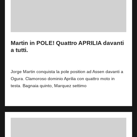
Martin in POLE! Quattro APRILIA davanti
a tutti.
By
Fabrizio Pastorino
0
27 Giugno 2026
Posted
by
Jorge Martin conquista la pole position ad Assen davanti a
Ogura. Clamoroso dominio Aprilia con quattro moto in
testa. Bagnaia quinto, Marquez settimo
Read More