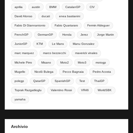
aprilia
austin
BMW
CatalanGP
CIV
David Alonso
ducati
enea bastianini
Fabio Di Giannantonio
Fabio Quartararo
Fermin Aldeguer
FrenchGP
GermanGP
Honda
Jerez
Jorge Martin
JuniorGP
KTM
Le Mans
Manu Gonzalez
marc marquez
marco bezzecchi
maverick vinales
Michele Pirro
Misano
Moto2
Moto3
motogp
Mugello
Nicolò Bulega
Pecco Bagnaia
Pedro Acosta
polegp
QatarGP
SpanishGP
Test
ThaiGP
Toprak Razgatlioglu
Valentino Rossi
VR46
WorldSBK
yamaha
Archivio