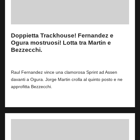
Doppietta Trackhouse! Fernandez e
Ogura mostruosi! Lotta tra Martin e
Bezzecchi.
By
Fabrizio Pastorino
0
27 Giugno 2026
Posted
by
Raul Fernandez vince una clamorosa Sprint ad Assen
davanti a Ogura. Jorge Martin crolla al quinto posto e ne
approfitta Bezzecchi.
Read More