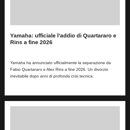
Yamaha: ufficiale l’addio di Quartararo e
Rins a fine 2026
By
Fabrizio Pastorino
0
30 Giugno 2026
Posted
by
Yamaha ha annunciato ufficialmente la separazione da
Fabio Quartararo e Alex Rins a fine 2026. Un divorzio
inevitabile dopo anni di profonda crisi tecnica.
Read More