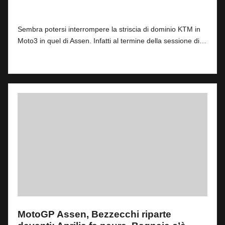
By
Andrea de Ruvo
0
26 Giugno 2026
Posted
by
Sembra potersi interrompere la striscia di dominio KTM in
Moto3 in quel di Assen. Infatti al termine della sessione di…
Read More
MotoGP Assen, Bezzecchi riparte