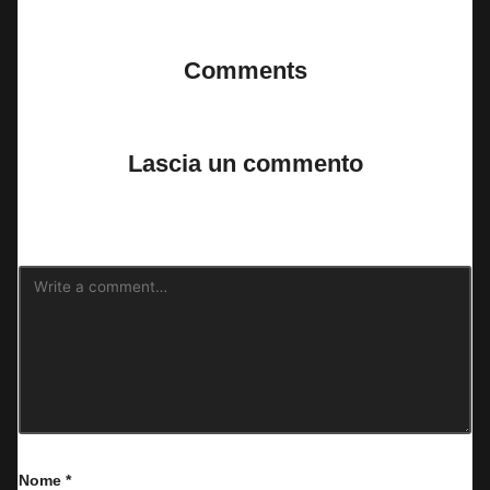
Last updated on 6 Luglio 2025
Comments
No comments yet. Why don’t you start the discussion?
Lascia un commento
Il tuo indirizzo email non sarà pubblicato.
I campi obbligatori sono
contrassegnati
*
Nome
*