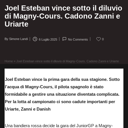
Joel Esteban vince sotto il diluvio
di Magny-Cours. Cadono Zanni e
Uriarte
By
Simone Landi
0
6 Luglio 2025
No Comments
Posted
by
Home
»
Joel Esteban vince sotto il diluvio di Magny-Cours. Cadono Zanni e Uriarte
Joel Esteban vince la prima gara della sua stagione. Sotto
l’acqua di Magny-Cours, il pilota spagnolo è stato
formidabile a gestire una situazione diventata complicata.
Per la lotta al campionato ci sono cadute importanti per
Uriarte, Zanni e Danish
Una bandiera rossa decide la gara del JuniorGP a Magny-