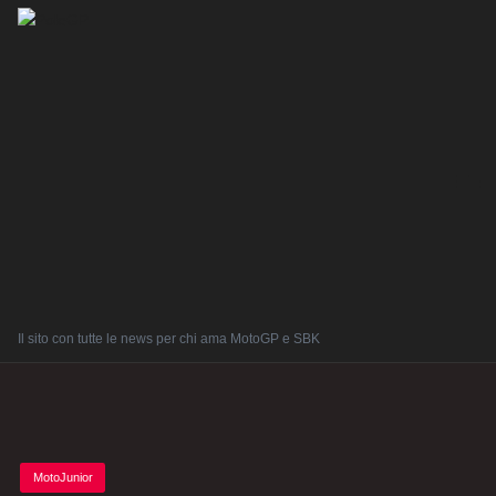
Il sito con tutte le news per chi ama MotoGP e SBK
Posted
MotoJunior
in