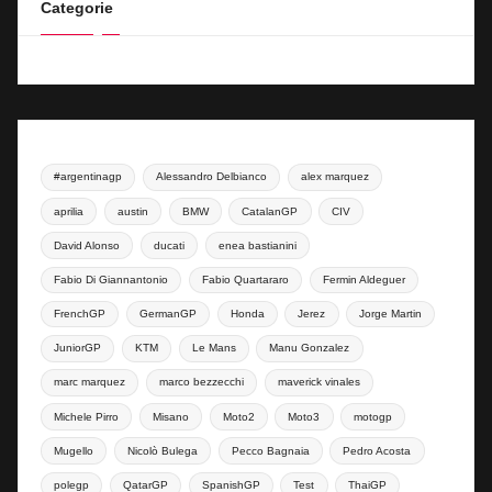
Categorie
#argentinagp
Alessandro Delbianco
alex marquez
aprilia
austin
BMW
CatalanGP
CIV
David Alonso
ducati
enea bastianini
Fabio Di Giannantonio
Fabio Quartararo
Fermin Aldeguer
FrenchGP
GermanGP
Honda
Jerez
Jorge Martin
JuniorGP
KTM
Le Mans
Manu Gonzalez
marc marquez
marco bezzecchi
maverick vinales
Michele Pirro
Misano
Moto2
Moto3
motogp
Mugello
Nicolò Bulega
Pecco Bagnaia
Pedro Acosta
polegp
QatarGP
SpanishGP
Test
ThaiGP