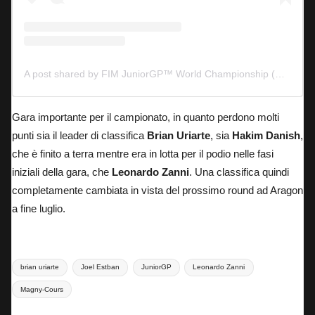
A post shared by FIM JuniorGP™ World Championship (@juniorgp)
Gara importante per il campionato, in quanto perdono molti
punti sia il leader di classifica
Brian Uriarte
, sia
Hakim Danish
,
che è finito a terra mentre era in lotta per il podio nelle fasi
iniziali della gara, che
Leonardo Zanni
. Una classifica quindi
completamente cambiata in vista del prossimo round ad Aragon
a fine luglio.
Tags:
brian uriarte
Joel Estban
JuniorGP
Leonardo Zanni
Magny-Cours