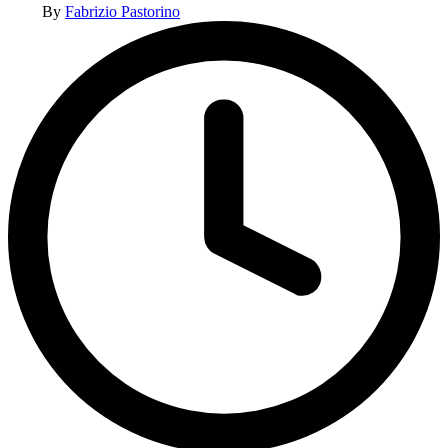
By
Fabrizio Pastorino
by