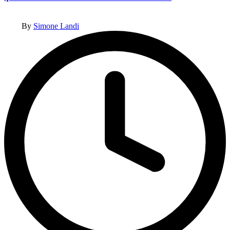
Posted
By
Simone Landi
by