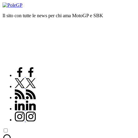
Skip
to
Il sito con tutte le news per chi ama MotoGP e SBK
content
facebook.com
twitter.com
rss.com
linkedin.com
instagram.com