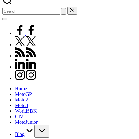
Search
for:
facebook.com
twitter.com
rss.com
linkedin.com
instagram.com
Home
MotoGP
Moto2
Moto3
WorldSBK
CIV
MotoJunior
Blog