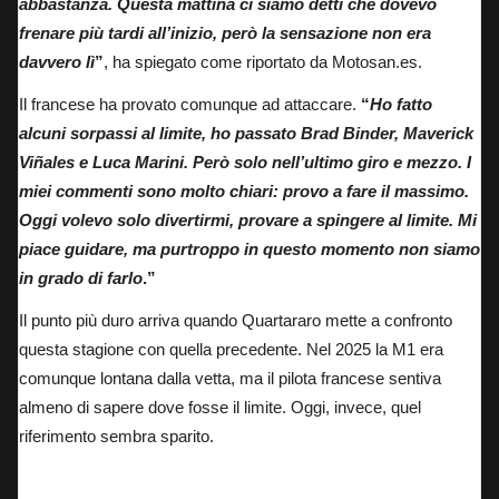
abbastanza. Questa mattina ci siamo detti che dovevo
frenare più tardi all’inizio, però la sensazione non era
davvero lì
”
, ha spiegato come riportato da
Motosan.es
.
Il francese ha provato comunque ad attaccare.
“
Ho fatto
alcuni sorpassi al limite, ho passato Brad Binder, Maverick
Viñales e Luca Marini. Però solo nell’ultimo giro e mezzo. I
miei commenti sono molto chiari: provo a fare il massimo.
Oggi volevo solo divertirmi, provare a spingere al limite. Mi
piace guidare, ma purtroppo in questo momento non siamo
in grado di farlo
.”
Il punto più duro arriva quando Quartararo mette a confronto
questa stagione con quella precedente. Nel 2025 la M1 era
comunque lontana dalla vetta, ma il pilota francese sentiva
almeno di sapere dove fosse il limite. Oggi, invece, quel
riferimento sembra sparito.