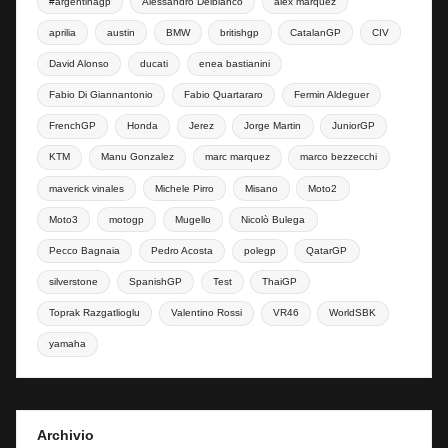
#argentinagp
Alessandro Delbianco
alex marquez
aprilia
austin
BMW
britishgp
CatalanGP
CIV
David Alonso
ducati
enea bastianini
Fabio Di Giannantonio
Fabio Quartararo
Fermin Aldeguer
FrenchGP
Honda
Jerez
Jorge Martin
JuniorGP
KTM
Manu Gonzalez
marc marquez
marco bezzecchi
maverick vinales
Michele Pirro
Misano
Moto2
Moto3
motogp
Mugello
Nicolò Bulega
Pecco Bagnaia
Pedro Acosta
polegp
QatarGP
silverstone
SpanishGP
Test
ThaiGP
Toprak Razgatlioglu
Valentino Rossi
VR46
WorldSBK
yamaha
Archivio