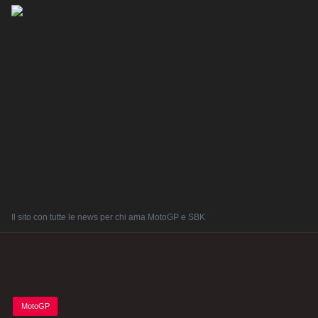
Il sito con tutte le news per chi ama MotoGP e SBK
Posted
MotoGP
in