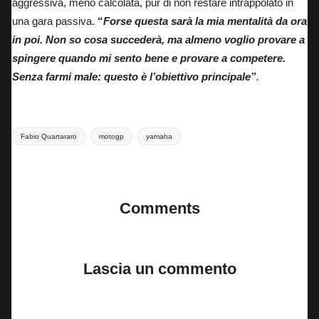
aggressiva, meno calcolata, pur di non restare intrappolato in
una gara passiva.
“
Forse questa sarà la mia mentalità da ora
in poi. Non so cosa succederà, ma almeno voglio provare a
spingere quando mi sento bene e provare a competere.
Senza farmi male: questo è l’obiettivo principale”
.
Tags:
Fabio Quartararo
motogp
yamaha
Last updated on 23 Giugno 2026
Comments
No comments yet. Why don’t you start the discussion?
Lascia un commento
Il tuo indirizzo email non sarà pubblicato.
I campi obbligatori sono
contrassegnati
*