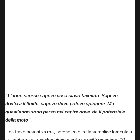
Fabio Quartararo e Andrea Kimi Antonelli al Mugello
“
L’anno scorso sapevo cosa stavo facendo. Sapevo
dov’era il limite, sapevo dove potevo spingere. Ma
quest’anno sono perso nel capire dove sia il potenziale
della moto”
.
Una frase pesantissima, perché va oltre la semplice lamentela
sul motore, sull’accelerazione o sulla velocità massima.
“
Il