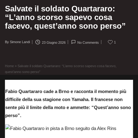
Salvate il soldato Quartararo:
“L’anno scorso sapevo cosa
facevo, quest’anno sono perso”
By
Simone Landi
1
23 Giugno 2026
No Comments
Posted
by
Home
»
Salvate il soldato Quartararo: “L’anno scorso sapevo cosa facevo,
quest’anno sono perso”
Fabio Quartararo cade a Brno e racconta il momento più
difficile della sua stagione con Yamaha. Il francese non
sente più il limite della moto e ammette: “Quest’anno sono
perso”.
Fabio Quartararo in pista a Brno seguito da Alex Rins