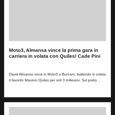
Moto3, Almansa vince la prima gara in
carriera in volata con Quiles! Cade Pini
By
Andrea de Ruvo
0
1 Marzo 2026
Posted
by
David Almansa vince in Moto3 a Buriram, battendo in volata
il favorito Maximo Quiles per soli 3 millesimi. Sul podio…
Read More