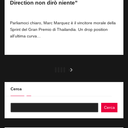
Direction non dirò niente”
By
Simone Landi
1
28 Febbraio 2026
Posted
by
Parliamoci chiaro, Marc Marquez è il vincitore morale della
Sprint del Gran Premio di Thailandia. Un drop position
all’ultima curva…
Read More
Paginazione
1
2
3
4
NEXT
PAGE
degli
articoli
Cerca
Cerca