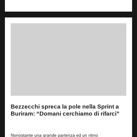
Read More
Bezzecchi spreca la pole nella Sprint a
Buriram: “Domani cerchiamo di rifarci”
By
Andrea de Ruvo
0
28 Febbraio 2026
Posted
by
Nonostante una grande partenza ed un ritmo