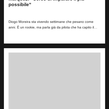
possibile”
By
Simone Landi
0
5 Marzo 2026
Posted
by
Diogo Moreira sta vivendo settimane che pesano come
anni. È un rookie, ma parla già da pilota che ha capito il…
Read More