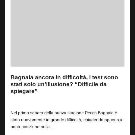
Bagnaia ancora in difficoltà, i test sono
stati solo un’illusione? “Difficile da
spiegare”
By
Andrea de Ruvo
0
28 Febbraio 2026
Posted
by
Nel primo sabato della nuova stagione Pecco Bagnaia è
stato nuovamente in grande difficoltà, chiudendo appena in
nona posizione nella…