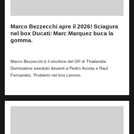
Marco Bezzecchi apre il 2026! Sciagura
nel box Ducati: Marc Marquez buca la
gomma.
By
Fabrizio Pastorino
3
1 Marzo 2026
Posted
by
Marco Bezzecchi è il vincitore del GP di Thailandia.
Dominatore assoluto davanti a Pedro Acosta e Raul
Fernandez. Problemi nel box Lenovo.
Read More