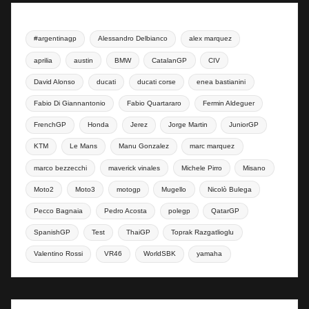
#argentinagp
Alessandro Delbianco
alex marquez
aprilia
austin
BMW
CatalanGP
CIV
David Alonso
ducati
ducati corse
enea bastianini
Fabio Di Giannantonio
Fabio Quartararo
Fermin Aldeguer
FrenchGP
Honda
Jerez
Jorge Martin
JuniorGP
KTM
Le Mans
Manu Gonzalez
marc marquez
marco bezzecchi
maverick vinales
Michele Pirro
Misano
Moto2
Moto3
motogp
Mugello
Nicolò Bulega
Pecco Bagnaia
Pedro Acosta
polegp
QatarGP
SpanishGP
Test
ThaiGP
Toprak Razgatlioglu
Valentino Rossi
VR46
WorldSBK
yamaha