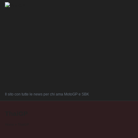
Il sito con tutte le news per chi ama MotoGP e SBK
ThaiGP
Home
»
ThaiGP