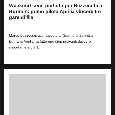
Weekend semi-perfetto per Bezzecchi a
Buriram: primo pilota Aprilia vincere tre
gare di fila
By
Simone Landi
0
1 Marzo 2026
Posted
by
Marco Bezzecchi acchiappatutto (tranne la Sprint) a
Buriram. Aprilia ha fatto uno step in avanti davvero
importante e già il…
Read More