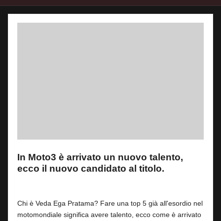
In Moto3 è arrivato un nuovo talento,
ecco il nuovo candidato al titolo.
By
Fabrizio Pastorino
5
8 Marzo 2026
Posted
by
Chi è Veda Ega Pratama? Fare una top 5 già all'esordio nel
motomondiale significa avere talento, ecco come è arrivato