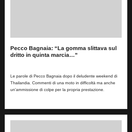
Pecco Bagnaia: “La gomma slittava sul
dritto in quinta marcia…”
By
Fabrizio Pastorino
0
1 Marzo 2026
Posted
by
Le parole di Pecco Bagnaia dopo il deludente weekend di
Thailandia. Commenti di una moto in difficoltà ma anche
un'ammissione di colpe per la propria prestazione.
Read More