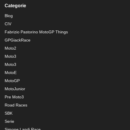
Categorie
Blog
CIV
Fabrizio Pastorino MotoGP Things
GPGiackRace
Moto2
Moto3
Moto3
MotoE
MotoGP
MotoJunior
Pre Moto3
Road Races
SBK
Serie
Simone Landi Race