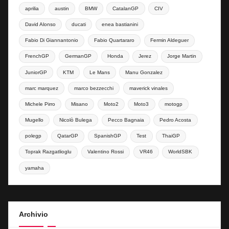
aprilia
austin
BMW
CatalanGP
CIV
David Alonso
ducati
enea bastianini
Fabio Di Giannantonio
Fabio Quartararo
Fermin Aldeguer
FrenchGP
GermanGP
Honda
Jerez
Jorge Martin
JuniorGP
KTM
Le Mans
Manu Gonzalez
marc marquez
marco bezzecchi
maverick vinales
Michele Pirro
Misano
Moto2
Moto3
motogp
Mugello
Nicolò Bulega
Pecco Bagnaia
Pedro Acosta
polegp
QatarGP
SpanishGP
Test
ThaiGP
Toprak Razgatlioglu
Valentino Rossi
VR46
WorldSBK
yamaha
Archivio