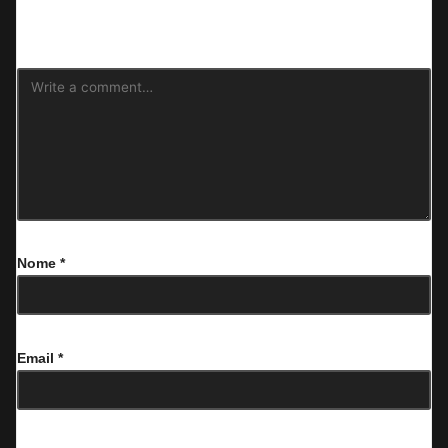
Il tuo indirizzo email non sarà pubblicato.
I campi obbligatori sono
contrassegnati
*
Nome
*
Email
*