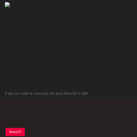
Il sito con tutte le news per chi ama MotoGP e SBK
Posted
MotoGP
in