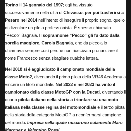
Torino il 14 gennaio del 1997
; egli ha vissuto
successivamente nella città di
Chivasso, per poi trasferirsi a
Pesaro nel 2014
nell’intento di inseguire il proprio sogno, quello
di diventare un pilota professionista. È spesso chiamato
“Pecco” Bagnaia.
Il soprannome “Pecco” gli fu dato dalla
sorella maggiore, Carola Bagnaia
, che da piccola lo
chiamava sempre così perché non riusciva a pronunciare il
nome Francesco senza sbagliare qualche lettera.
Nel 2018 si è aggiudicato il campionato mondiale della
classe Moto2,
diventando il primo pilota della VR46 Academy a
vincere un titolo mondiale.
Nel 2022 e nel 2023 ha vinto il
campionato della classe MotoGP con la Ducati
, diventando il
quarto
pilota italiano nella storia a trionfare su una moto
italiana nella classe regina del motomondiale
e il terzo pilota
della storia della categoria MotoGP a riconfermarsi campione
del mondo.
Impresa nella quale riuscirono solamente Marc
Marquez e Valentino Rossi.