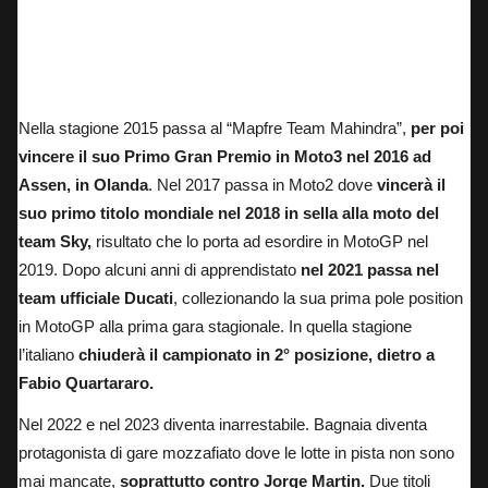
Pecco Bagnaia, pilota MotoGP del team ufficiale Ducati.
Nella stagione 2015 passa al “Mapfre Team Mahindra”,
per poi
vincere il suo Primo Gran Premio in Moto3 nel 2016 ad
Assen, in Olanda
. Nel 2017 passa in Moto2 dove
vincerà il
suo primo titolo mondiale nel 2018 in sella alla moto del
team Sky,
risultato che lo porta ad esordire in MotoGP nel
2019. Dopo alcuni anni di apprendistato
nel 2021 passa nel
team ufficiale Ducati
, collezionando la sua prima pole position
in MotoGP alla prima gara stagionale. In quella stagione
l’italiano
chiuderà il campionato in 2° posizione, dietro a
Fabio Quartararo.
Nel 2022 e nel 2023 diventa inarrestabile. Bagnaia diventa
protagonista di gare mozzafiato dove le lotte in pista non sono
mai mancate,
soprattutto contro Jorge Martin.
Due titoli