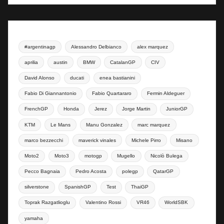
#argentinagp
Alessandro Delbianco
alex marquez
aprilia
austin
BMW
CatalanGP
CIV
David Alonso
ducati
enea bastianini
Fabio Di Giannantonio
Fabio Quartararo
Fermin Aldeguer
FrenchGP
Honda
Jerez
Jorge Martin
JuniorGP
KTM
Le Mans
Manu Gonzalez
marc marquez
marco bezzecchi
maverick vinales
Michele Pirro
Misano
Moto2
Moto3
motogp
Mugello
Nicolò Bulega
Pecco Bagnaia
Pedro Acosta
polegp
QatarGP
silverstone
SpanishGP
Test
ThaiGP
Toprak Razgatlioglu
Valentino Rossi
VR46
WorldSBK
yamaha