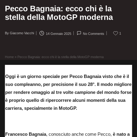
Pecco Bagnaia: ecco chi è la
stella della MotoGP moderna
By
Giacomo Vacchi
1
14 Gennaio 2025
No Comments
Posted
by
Home
»
Pecco Bagnaia: ecco chi è la stella della MotoGP moderna
Oggi è un giorno speciale per Pecco Bagnaia visto che è il
suo compleanno, per precisione il suo 28°. Il modo migliore
per rendere omaggio al tre volte campione del mondo forse
è proprio quello di ripercorrere alcuni momenti della sua
carriera, specialmente in MotoGP.
Pecco Bagnaia, tre volte campione del mondo.
Francesco Bagnaia
, conosciuto anche come Pecco,
è nato a