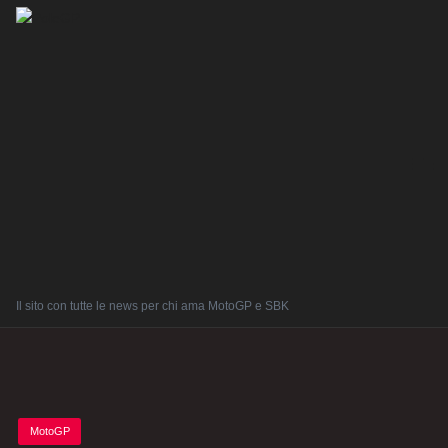
Il sito con tutte le news per chi ama MotoGP e SBK
Posted
MotoGP
in