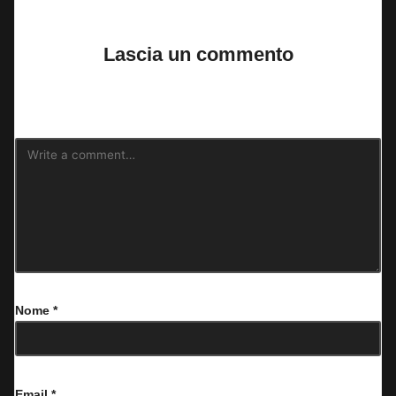
No comments yet. Why don’t you start the discussion?
Lascia un commento
Il tuo indirizzo email non sarà pubblicato.
I campi obbligatori sono
contrassegnati
*
Nome
*
Email
*