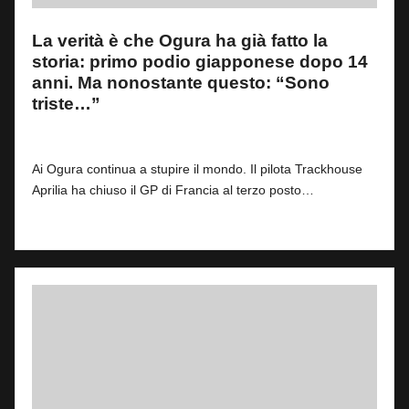
La verità è che Ogura ha già fatto la
storia: primo podio giapponese dopo 14
anni. Ma nonostante questo: “Sono
triste…”
By
Simone Landi
0
11 Maggio 2026
Posted
by
Ai Ogura continua a stupire il mondo. Il pilota Trackhouse
Aprilia ha chiuso il GP di Francia al terzo posto…
Read More