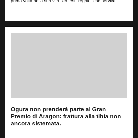
prima volta nella sua vita. Un test "regalo" che serviva…
Read More
Ogura non prenderà parte al Gran
Premio di Aragon: frattura alla tibia non
ancora sistemata.
By
Giacomo Vacchi
1
6 Giugno 2025
Posted