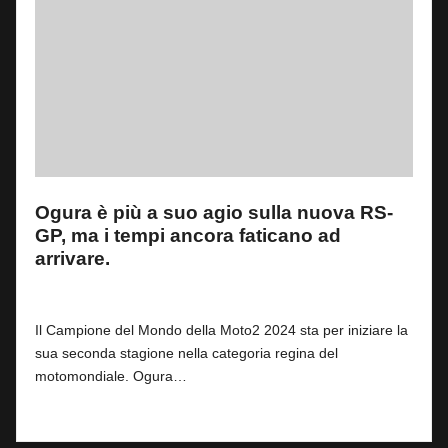
Ogura è più a suo agio sulla nuova RS-
GP, ma i tempi ancora faticano ad
arrivare.
By
Andrea de Ruvo
0
9 Febbraio 2026
Posted
by
Il Campione del Mondo della Moto2 2024 sta per iniziare la
sua seconda stagione nella categoria regina del
motomondiale. Ogura…
Read More