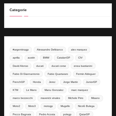
Categorie
#argentinagp
Alessandro Delbianco
alex marquez
aprilia
austin
BMW
CatalanGP
CIV
David Alonso
ducati
ducati corse
enea bastianini
Fabio Di Giannantonio
Fabio Quartararo
Fermin Aldeguer
FrenchGP
Honda
Jerez
Jorge Martin
JuniorGP
KTM
Le Mans
Manu Gonzalez
marc marquez
marco bezzecchi
maverick vinales
Michele Pirro
Misano
Moto2
Moto3
motogp
Mugello
Nicolò Bulega
Pecco Bagnaia
Pedro Acosta
polegp
QatarGP