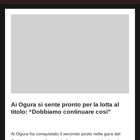
Ai Ogura si sente pronto per la lotta al
titolo: “Dobbiamo continuare così”
By
Andrea de Ruvo
0
14 Luglio 2026
Posted
by
Ai Ogura ha conquistato il secondo posto nella gara del