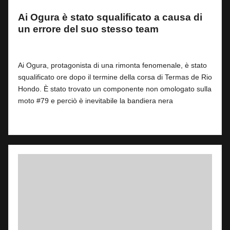
Ai Ogura è stato squalificato a causa di
un errore del suo stesso team
By
Fabrizio Pastorino
1
17 Marzo 2025
Posted
by
Ai Ogura, protagonista di una rimonta fenomenale, è stato
squalificato ore dopo il termine della corsa di Termas de Rio
Hondo. È stato trovato un componente non omologato sulla
moto #79 e perciò è inevitabile la bandiera nera
Read More