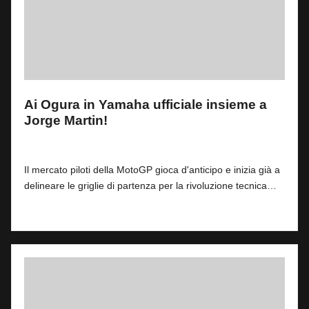
Ai Ogura in Yamaha ufficiale insieme a
Jorge Martin!
By
Fabrizio Pastorino
0
11 Aprile 2026
Posted
by
Il mercato piloti della MotoGP gioca d'anticipo e inizia già a
delineare le griglie di partenza per la rivoluzione tecnica…
Read More