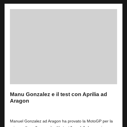
Manu Gonzalez e il test con Aprilia ad
Aragon
By
Simone Landi
2
11 Giugno 2025
Posted
by
Manuel Gonzalez ad Aragon ha provato la MotoGP per la