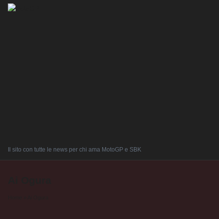
Il sito con tutte le news per chi ama MotoGP e SBK
Ai Ogura
Home
»
Ai Ogura