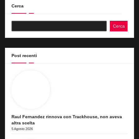
articoli
Cerca
Cerca
Post recenti
Raul Fernandez rinnova con Trackhouse, non aveva
altra scelta
5 Agosto 2026