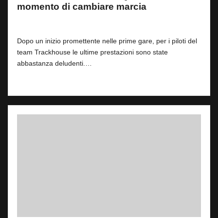
momento di cambiare marcia
By
Andrea de Ruvo
4
20 Aprile 2025
Posted
by
Dopo un inizio promettente nelle prime gare, per i piloti del
team Trackhouse le ultime prestazioni sono state
abbastanza deludenti.…
Read More