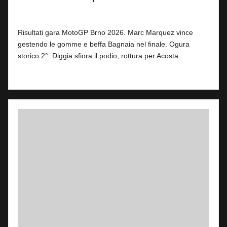
By
Fabrizio Pastorino
0
21 Giugno 2026
Posted
by
Risultati gara MotoGP Brno 2026. Marc Marquez vince
gestendo le gomme e beffa Bagnaia nel finale. Ogura
storico 2°. Diggia sfiora il podio, rottura per Acosta.
Read More