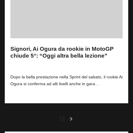
Signori, Ai Ogura da rookie in MotoGP
chiude 5°: “Oggi altra bella lezione”
By
Andrea de Ruvo
2
2 Marzo 2025
Posted
by
Dopo la bella prestazione nella Sprint del sabato, il rookie Ai
Ogura si conferma ad alti livelli anche in gara…
Read More
Paginazione
1
2
NEXT
PAGE
degli