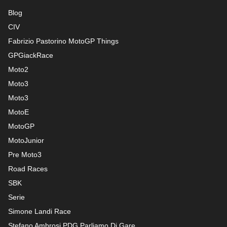
Blog
CIV
Fabrizio Pastorino MotoGP Things
GPGiackRace
Moto2
Moto3
Moto3
MotoE
MotoGP
MotoJunior
Pre Moto3
Road Races
SBK
Serie
Simone Landi Race
Stefano Ambrosi PDG
Parliamo Di Gare