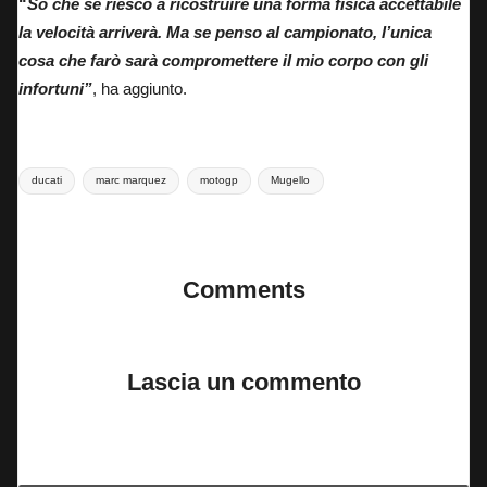
“
So che se riesco a ricostruire una forma fisica accettabile
la velocità arriverà. Ma se penso al campionato, l’unica
cosa che farò sarà compromettere il mio corpo con gli
infortuni”
, ha aggiunto.
Tags:
ducati
marc marquez
motogp
Mugello
Last updated on 29 Maggio 2026
Comments
No comments yet. Why don’t you start the discussion?
Lascia un commento
Il tuo indirizzo email non sarà pubblicato.
I campi obbligatori sono
contrassegnati
*