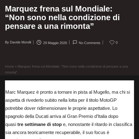
Marquez frena sul Mondiale:
“Non sono nella condizione di
pensare a una rimonta”
By
Davide Morelli
0
29 Maggio 2026
No Comments
Posted
by
Home
»
Marquez frena sul Mondiale: “Non sono nella condizione di pensare a una
rimonta”
Marc Marquez è pronto a tornare in pista al Mugello, ma chi si
aspetta di rivederlo subito nella lotta per il titolo MotoGP
potrebbe dover ridimensionare le proprie aspettative. Lo
spagnolo della Ducati arriva al Gran Premio d’Italia dopo
quasi
tre settimane di stop
e, nonostante il ritardo in classifica
sia ancora teoricamente recuperabile, il suo focus è