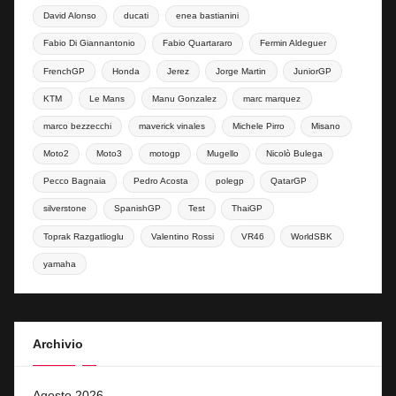
David Alonso
ducati
enea bastianini
Fabio Di Giannantonio
Fabio Quartararo
Fermin Aldeguer
FrenchGP
Honda
Jerez
Jorge Martin
JuniorGP
KTM
Le Mans
Manu Gonzalez
marc marquez
marco bezzecchi
maverick vinales
Michele Pirro
Misano
Moto2
Moto3
motogp
Mugello
Nicolò Bulega
Pecco Bagnaia
Pedro Acosta
polegp
QatarGP
silverstone
SpanishGP
Test
ThaiGP
Toprak Razgatlioglu
Valentino Rossi
VR46
WorldSBK
yamaha
Archivio
Agosto 2026