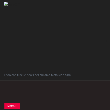
Il sito con tutte le news per chi ama MotoGP e SBK
Posted
MotoGP
in