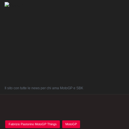
Il sito con tutte le news per chi ama MotoGP e SBK
Posted
Fabrizio Pastorino MotoGP Things
MotoGP
in