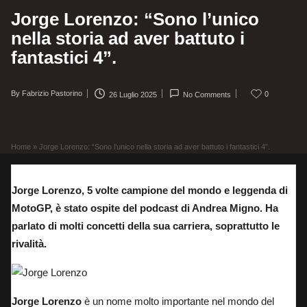
Jorge Lorenzo: “Sono l’unico
nella storia ad aver battuto i
fantastici 4”.
By
Fabrizio Pastorino
0
26 Luglio 2025
No Comments
Posted
by
Home
»
Jorge Lorenzo: “Sono l’unico nella storia ad aver battuto i fantastici 4”.
Jorge Lorenzo, 5 volte campione del mondo e leggenda di
MotoGP, è stato ospite del podcast di Andrea Migno. Ha
parlato di molti concetti della sua carriera, soprattutto le
rivalità.
Jorge Lorenzo
è un nome molto importante nel mondo del