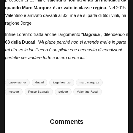
quando Marc Marquez è arrivato in classe regina
. Nel 2015
Valentino è arrivato davanti al 93, ma se si parla di titoli vinti, ha
ragione Jorge.
Infine Lorenzo tratta anche l’argomento “
Bagnaia
“, difendendo il
63 della Ducati
.
“Mi piace perché non si arrende mai e in parte
mi ritrovo in lui. Pecco è un pilota che necessita di condizioni
perfette per andare forte e io ero come lui.”
Tags:
casey stoner
ducati
jorge lorenzo
marc marquez
motogp
Pecco Bagnaia
polegp
Valentino Rossi
Last updated on 26 Luglio 2025
Comments
No comments yet. Why don’t you start the discussion?