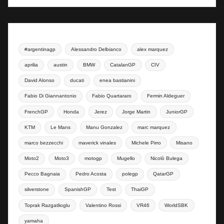
#argentinagp
Alessandro Delbianco
alex marquez
aprilia
austin
BMW
CatalanGP
CIV
David Alonso
ducati
enea bastianini
Fabio Di Giannantonio
Fabio Quartararo
Fermin Aldeguer
FrenchGP
Honda
Jerez
Jorge Martin
JuniorGP
KTM
Le Mans
Manu Gonzalez
marc marquez
marco bezzecchi
maverick vinales
Michele Pirro
Misano
Moto2
Moto3
motogp
Mugello
Nicolò Bulega
Pecco Bagnaia
Pedro Acosta
polegp
QatarGP
silverstone
SpanishGP
Test
ThaiGP
Toprak Razgatlioglu
Valentino Rossi
VR46
WorldSBK
yamaha