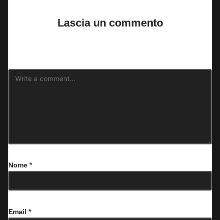
Lascia un commento
Il tuo indirizzo email non sarà pubblicato.
I campi obbligatori sono
contrassegnati
*
Nome
*
Email
*