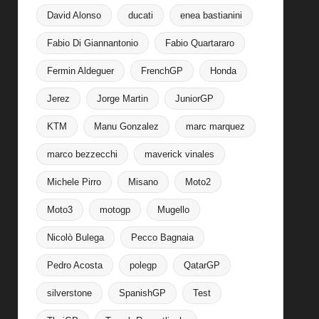
David Alonso
ducati
enea bastianini
Fabio Di Giannantonio
Fabio Quartararo
Fermin Aldeguer
FrenchGP
Honda
Jerez
Jorge Martin
JuniorGP
KTM
Manu Gonzalez
marc marquez
marco bezzecchi
maverick vinales
Michele Pirro
Misano
Moto2
Moto3
motogp
Mugello
Nicolò Bulega
Pecco Bagnaia
Pedro Acosta
polegp
QatarGP
silverstone
SpanishGP
Test