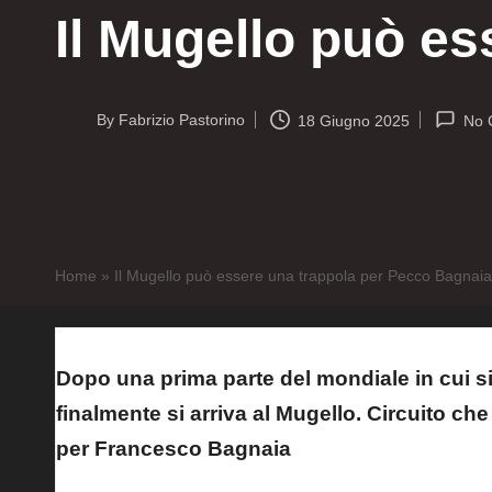
Il Mugello può e
By
Fabrizio Pastorino
18 Giugno 2025
No 
Posted
by
Home
»
Il Mugello può essere una trappola per Pecco Bagnaia
Dopo una prima parte del mondiale in cui si
finalmente si arriva al Mugello. Circuito ch
per Francesco Bagnaia