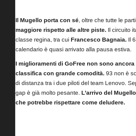
Pecco Bagnaia: obbligato a fare bene al Mugello.
Il Mugello porta con sé
, oltre che tutte le par
maggiore rispetto alle altre piste.
Il circuito i
classe regina, tra cui
Francesco Bagnaia.
Il 
calendario è quasi arrivato alla pausa estiva.
I miglioramenti di GoFree non sono ancora a
classifica con grande comodità.
93 non è so
di distanza tra i due piloti del team Lenovo. 
gap è già molto pesante.
L’arrivo del Mugello
che potrebbe rispettare come deludere.