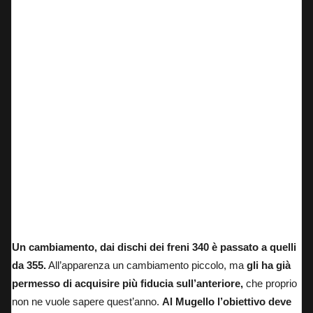
Pecco Bagnaia in sella alla DesmosediciGP25 durante i test di Aragon scorsi.
Un cambiamento, dai dischi dei freni 340 è passato a quelli
da 355.
All’apparenza un cambiamento piccolo, ma
gli ha già
permesso di acquisire più fiducia sull’anteriore,
che proprio
non ne vuole sapere quest’anno.
Al Mugello l’obiettivo deve