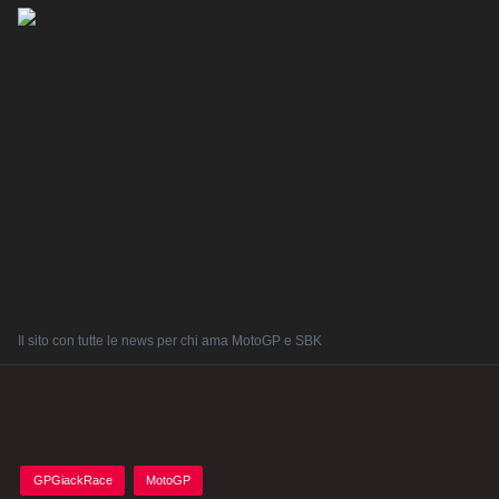
Il sito con tutte le news per chi ama MotoGP e SBK
Posted
GPGiackRace
MotoGP
in