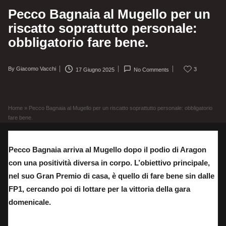
Pecco Bagnaia al Mugello per un
riscatto soprattutto personale:
obbligatorio fare bene.
By
Giacomo Vacchi
3
17 Giugno 2025
No Comments
Posted
by
Home
»
Pecco Bagnaia al Mugello per un riscatto soprattutto personale: obbligatorio
fare bene.
Pecco Bagnaia arriva al Mugello dopo il podio di Aragon
con una positività diversa in corpo. L’obiettivo principale,
nel suo Gran Premio di casa, è quello di fare bene sin dalle
FP1, cercando poi di lottare per la vittoria della gara
domenicale.
Pecco Bagnaia dopo la vittoria del Gran Premio del Mugello nel 2022.