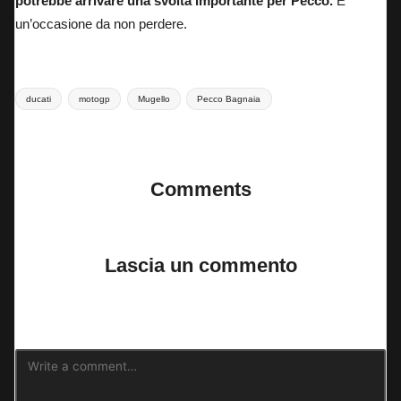
potrebbe arrivare una svolta importante per Pecco.
É
un’occasione da non perdere.
Tags:
ducati
motogp
Mugello
Pecco Bagnaia
Last updated on 17 Giugno 2025
Comments
No comments yet. Why don’t you start the discussion?
Lascia un commento
Il tuo indirizzo email non sarà pubblicato.
I campi obbligatori sono
contrassegnati
*