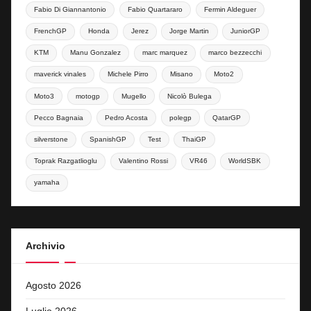
Fabio Di Giannantonio
Fabio Quartararo
Fermin Aldeguer
FrenchGP
Honda
Jerez
Jorge Martin
JuniorGP
KTM
Manu Gonzalez
marc marquez
marco bezzecchi
maverick vinales
Michele Pirro
Misano
Moto2
Moto3
motogp
Mugello
Nicolò Bulega
Pecco Bagnaia
Pedro Acosta
polegp
QatarGP
silverstone
SpanishGP
Test
ThaiGP
Toprak Razgatlioglu
Valentino Rossi
VR46
WorldSBK
yamaha
Archivio
Agosto 2026