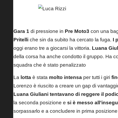
Luca Rizzi
Gara 1
di pressione in
Pre Moto3
con una baga
Pritelli
che sin da subito ha cercato la fuga.
I 
oggi erano tre a giocarsi la vittoria.
Luana Giul
della corsa ha anche condotto il gruppo. Ha 
squadra che è stato penalizzato
La
lotta
è stata
molto intensa
per tutti i giri
fin
Lorenzo è riuscito a creare un gap di vantagg
Luana Giuliani tentavano di reggere il podi
la seconda posizione e
si è messo all’insegui
sorpassarlo e a concludere in prima posizione