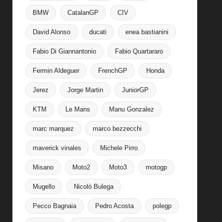
BMW
CatalanGP
CIV
David Alonso
ducati
enea bastianini
Fabio Di Giannantonio
Fabio Quartararo
Fermin Aldeguer
FrenchGP
Honda
Jerez
Jorge Martin
JuniorGP
KTM
Le Mans
Manu Gonzalez
marc marquez
marco bezzecchi
maverick vinales
Michele Pirro
Misano
Moto2
Moto3
motogp
Mugello
Nicolò Bulega
Pecco Bagnaia
Pedro Acosta
polegp