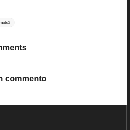
Last updated on 31 Maggio 2025
 moto3
mments
n’t you start the discussion?
un commento
to.
I campi obbligatori sono contrassegnati
*