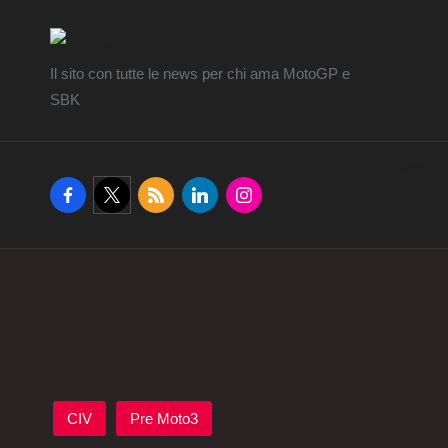
Il sito con tutte le news per chi ama MotoGP e
SBK
Home
facebook.com
twitter.com
rss.com
linkedin.com
instagram.com
Posted
CIV
Pre Moto3
in