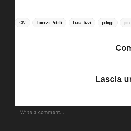
CIV
Lorenzo Pritelli
Luca Rizzi
polegp
pre
Tags:
Co
No comments yet. Why do
Lascia 
Il tuo indirizzo email non sarà pubblica