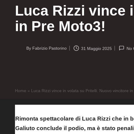
Luca Rizzi vince i
in Pre Moto3!
By
Fabrizio Pastorino
31 Maggio 2025
No 
Posted
by
Home
»
Luca Rizzi vince in volata su Pritelli. Nuovo vincitore i
Rimonta spettacolare di Luca Rizzi che in ba
Galiuto conclude il podio, ma è stato penali