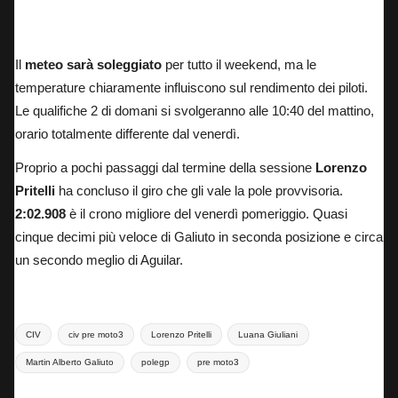
Moto di Martin Alberto Galiuto
Il
meteo sarà soleggiato
per tutto il weekend, ma le
temperature chiaramente influiscono sul rendimento dei piloti.
Le qualifiche 2 di domani
si svolgeranno alle 10:40 del mattino
,
orario totalmente differente dal venerdì.
Proprio a pochi passaggi dal termine della sessione
Lorenzo
Pritelli
ha concluso il giro che gli vale la pole provvisoria.
2:02.908
è il crono migliore del venerdì pomeriggio. Quasi
cinque decimi più veloce di Galiuto in seconda posizione e circa
un secondo meglio di Aguilar.
Tags:
CIV
civ pre moto3
Lorenzo Pritelli
Luana Giuliani
Martin Alberto Galiuto
polegp
pre moto3
Last updated on 30 Maggio 2025