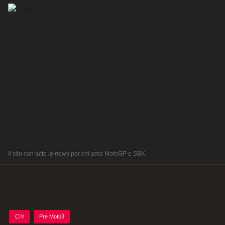
Il sito con tutte le news per chi ama MotoGP e SBK
Posted
CIV
Pre Moto3
in