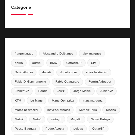
Categorie
#argentinagp
Alessandro Delbianco
alex marquez
aprilia
austin
BMW
CatalanGP
CIV
David Alonso
ducati
ducati corse
enea bastianini
Fabio Di Giannantonio
Fabio Quartararo
Fermin Aldeguer
FrenchGP
Honda
Jerez
Jorge Martin
JuniorGP
KTM
Le Mans
Manu Gonzalez
marc marquez
marco bezzecchi
maverick vinales
Michele Pirro
Misano
Moto2
Moto3
motogp
Mugello
Nicolò Bulega
Pecco Bagnaia
Pedro Acosta
polegp
QatarGP