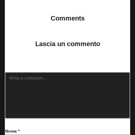
Comments
No comments yet. Why don’t you start the discussion?
Lascia un commento
Il tuo indirizzo email non sarà pubblicato.
I campi obbligatori sono
contrassegnati
*
Nome
*