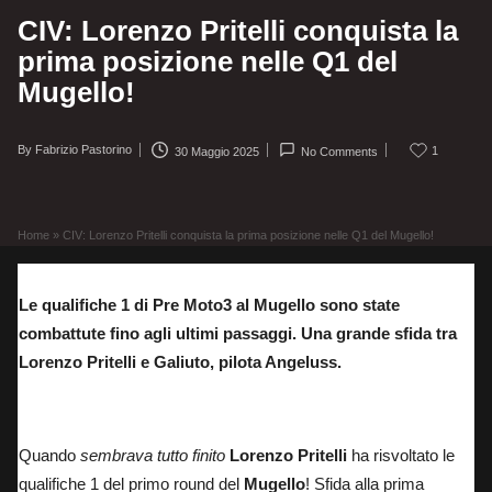
CIV: Lorenzo Pritelli conquista la
prima posizione nelle Q1 del
Mugello!
By
Fabrizio Pastorino
1
30 Maggio 2025
No Comments
Posted
by
Home
»
CIV: Lorenzo Pritelli conquista la prima posizione nelle Q1 del Mugello!
Le qualifiche 1 di Pre Moto3 al Mugello sono state
combattute fino agli ultimi passaggi. Una grande sfida tra
Lorenzo Pritelli e Galiuto, pilota Angeluss.
Box BucciMoto Factory prima delle Q1
Quando
sembrava tutto finito
Lorenzo Pritelli
ha risvoltato le
qualifiche 1 del primo round del
Mugello
! Sfida alla prima