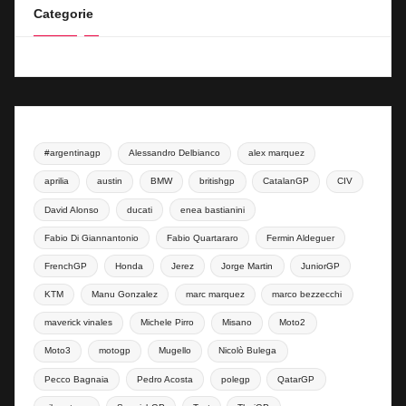
Categorie
#argentinagp
Alessandro Delbianco
alex marquez
aprilia
austin
BMW
britishgp
CatalanGP
CIV
David Alonso
ducati
enea bastianini
Fabio Di Giannantonio
Fabio Quartararo
Fermin Aldeguer
FrenchGP
Honda
Jerez
Jorge Martin
JuniorGP
KTM
Manu Gonzalez
marc marquez
marco bezzecchi
maverick vinales
Michele Pirro
Misano
Moto2
Moto3
motogp
Mugello
Nicolò Bulega
Pecco Bagnaia
Pedro Acosta
polegp
QatarGP