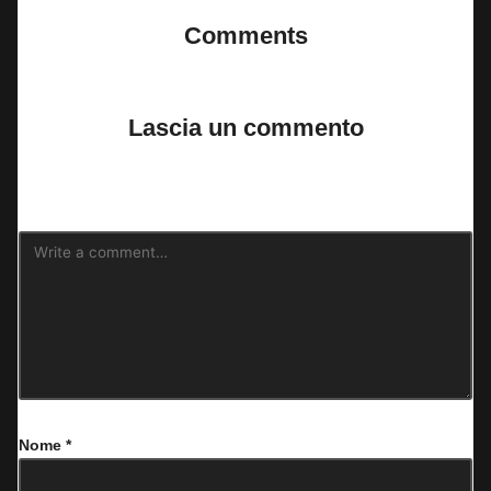
Comments
No comments yet. Why don’t you start the discussion?
Lascia un commento
Il tuo indirizzo email non sarà pubblicato.
I campi obbligatori sono
contrassegnati
*
Nome
*