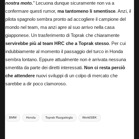
nostra moto.
”
Lecuona dunque sicuramente non va a
confermare questi rumor,
ma tantomeno li smentisce
. Anzi, il
pilota spagnolo sembra pronto ad accogliere il campione del
mondo nel team, ma anzi apre al suo arrivo nella casa
giapponese. Un trasferimento di Toprak che chiaramente
servirebbe più al team HRC che a Toprak stesso
. Per cui
indubbiamente al momento il passaggio del turco in Honda
sembra lontano. Eppure attualmente non è arrivata nessuna
smentita da parte dei diretti interessati.
Non ci resta perciò
che attendere
nuovi sviluppi di un colpo di mercato che
sarebbe a dir poco clamoroso.
Tags:
BMW
Honda
Toprak Razgatioglu
WorldSBK
Last updated on 2 Aprile 2025