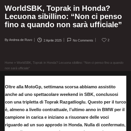
WorldSBK, Toprak in Honda?
Lecuona sibillino: “Non ci penso
fino a quando non sarà ufficiale”
By
Andrea de Ruvo
2
2 Aprile 2025
No Comments
Posted
by
Home
»
WorldSBK, Toprak in Honda? Lecuona sibillino: “Non ci penso fino a quando
non sarà ufficiale”
Oltre alla MotoGp, settimana scorsa abbiamo assistito
anche ad uno spettacolare weekend in SBK, conclusosi
con una tripletta di Toprak Razgatlioglu. Questo per il turco
è, almeno a livello contrattuale, l’ultimo anno in BMW per il
campione in carica e iniziano a risuonare delle voci
riguardo ad un suo approdo in Honda. Nulla di confermato,