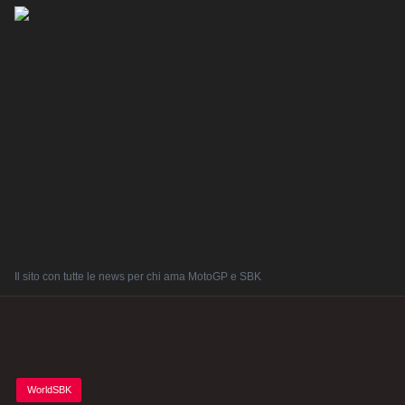
Il sito con tutte le news per chi ama MotoGP e SBK
Posted
WorldSBK
in