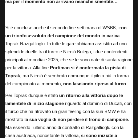
ma per il momento non arrivano neanche smentite…
Toprak sul podio a Phillip Island
Si è concluso anche il secondo fine settimana di WSBK, c
on
un trionfo assoluto del campione del mondo in carica
Toprak Razgatlioglu.
In tutte le gare abbiamo assistito ad uno
splendido duello tra il turco e Nicolò Bulega
, i due contendenti
principali al mondiale 2025, che se le sono date di santa ragione
per la vittoria. Alla fine
Portimao si è confermata la pista di
Toprak
, ma Nicolò è sembrato comunque il pilota più in forma
del campionato al momento,
non lasciando riposo al turco
.
Per Toprak dunque è stato
un ritorno alla vittoria dopo le
lamentele di inizio stagione
riguardo al dominio di Ducati, con
il turco che ha ritrovato un gran feeling con la sua BMW e ha
mostrato
la sua voglia di non perdere il trono di campione
.
Ma essendo l’ultimo anno di contratto di Razgatlioglu con la
casa austriaca, nonostante la vittoria,
si sono iniziate a