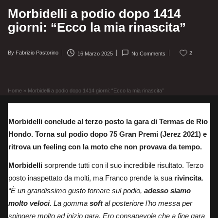
Morbidelli a podio dopo 1414
giorni: “Ecco la mia rinascita”
By
Fabrizio Pastorino
2
16 Marzo 2025
No Comments
Posted
by
Home
»
Morbidelli a podio dopo 1414 giorni: “Ecco la mia rinascita”
Morbidelli conclude al terzo posto la gara di Termas de Rio
Hondo. Torna sul podio dopo 75 Gran Premi (Jerez 2021) e
ritrova un feeling con la moto che non provava da tempo.
Morbidelli
sorprende tutti con il suo incredibile risultato.
Terzo
posto inaspettato da molti
, ma Franco prende la sua
rivincita
.
“È un grandissimo gusto tornare sul podio,
adesso siamo
molto veloci
. La gomma
soft
al posteriore l’ho messa per
spingere molto ad inizio gara. Ero consapevole che a fine gara