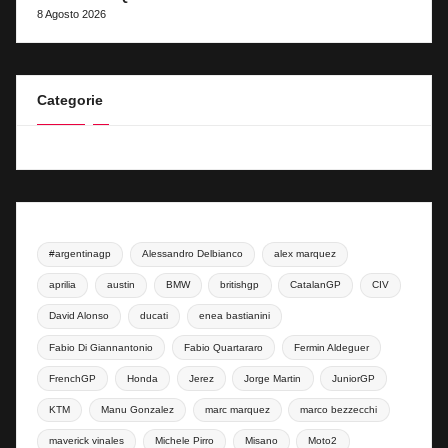
8 Agosto 2026
Categorie
#argentinagp
Alessandro Delbianco
alex marquez
aprilia
austin
BMW
britishgp
CatalanGP
CIV
David Alonso
ducati
enea bastianini
Fabio Di Giannantonio
Fabio Quartararo
Fermin Aldeguer
FrenchGP
Honda
Jerez
Jorge Martin
JuniorGP
KTM
Manu Gonzalez
marc marquez
marco bezzecchi
maverick vinales
Michele Pirro
Misano
Moto2