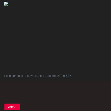
Il sito con tutte le news per chi ama MotoGP e SBK
Posted
MotoGP
in