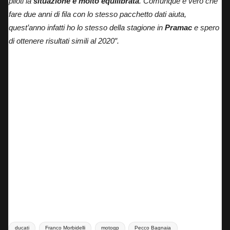
piloti la
situazione è molto equilibrata
. Comunque è vero che
fare due anni di fila con lo stesso pacchetto dati aiuta,
quest’anno infatti ho lo stesso della stagione in
Pramac
e spero
di ottenere risultati simili al 2020″.
Primo test Morbidelli in Ducati
Tags:
ducati
Franco Morbidelli
motogp
Pecco Bagnaia