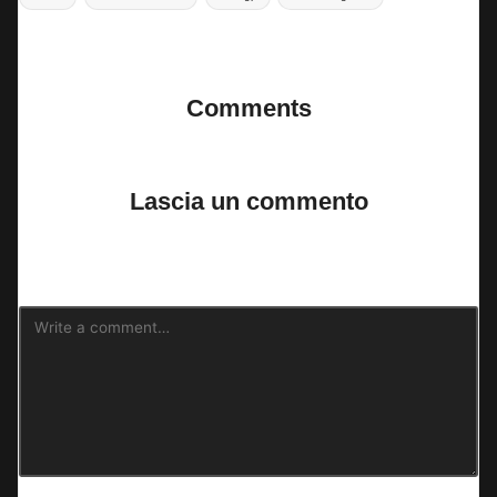
Last updated on 16 Marzo 2025
Comments
No comments yet. Why don’t you start the discussion?
Lascia un commento
Il tuo indirizzo email non sarà pubblicato.
I campi obbligatori sono
contrassegnati
*