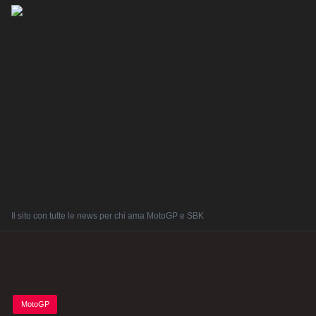
Il sito con tutte le news per chi ama MotoGP e SBK
Posted
MotoGP
in