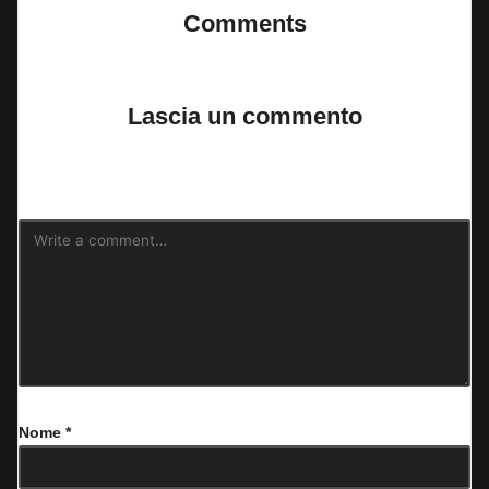
Comments
No comments yet. Why don’t you start the discussion?
Lascia un commento
Il tuo indirizzo email non sarà pubblicato.
I campi obbligatori sono
contrassegnati
*
Nome
*