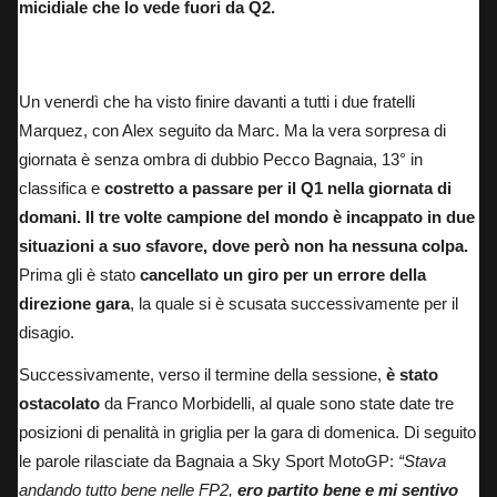
micidiale che lo vede fuori da Q2.
Pecco Bagnaia, 13° al termine della sessione di pre-qualifiche della MotoGP.
Un venerdì che ha visto finire davanti a tutti i due fratelli
Marquez, con Alex seguito da Marc. Ma la vera sorpresa di
giornata è senza ombra di dubbio Pecco Bagnaia, 13° in
classifica
e
costretto a passare per il Q1 nella giornata di
domani. Il tre volte campione del mondo è incappato in due
situazioni a suo sfavore, dove però non ha nessuna colpa.
Prima gli è stato
cancellato un giro per un errore della
direzione gara
, la quale si è scusata successivamente per il
disagio.
Successivamente, verso il termine della sessione,
è stato
ostacolato
da Franco Morbidelli, al quale sono state date tre
posizioni di penalità in griglia per la gara di domenica.
Di seguito
le parole rilasciate da Bagnaia a Sky Sport MotoGP:
“Stava
andando tutto bene nelle FP2,
ero partito bene e mi sentivo