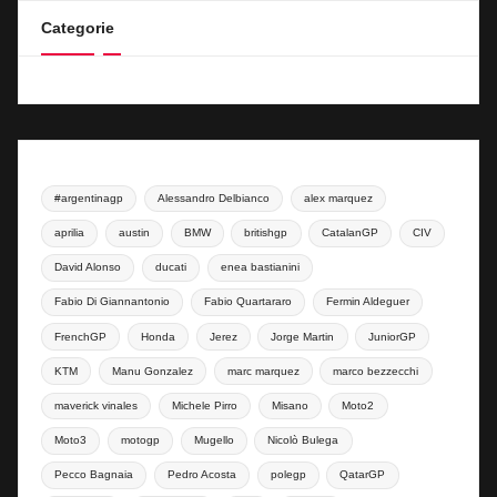
Categorie
#argentinagp
Alessandro Delbianco
alex marquez
aprilia
austin
BMW
britishgp
CatalanGP
CIV
David Alonso
ducati
enea bastianini
Fabio Di Giannantonio
Fabio Quartararo
Fermin Aldeguer
FrenchGP
Honda
Jerez
Jorge Martin
JuniorGP
KTM
Manu Gonzalez
marc marquez
marco bezzecchi
maverick vinales
Michele Pirro
Misano
Moto2
Moto3
motogp
Mugello
Nicolò Bulega
Pecco Bagnaia
Pedro Acosta
polegp
QatarGP