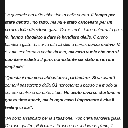
Pecco Bagnaia in sella alla Ducati del team Lenovo,
“In generale era tutto abbastanza nella norma.
Il tempo per
stare dentro l’ho fatto, ma mi è stato cancellato per un
errore della direzione gara.
Come mi è stato confermato poco
fa,
hanno sbagliato a dare le bandiere gialle.
C’erano
bandiere gialle da curva otto all’ultima curva,
senza motivo.
Mi
è stato confermato anche da loro,
ma caso vuole che non si
può dare indietro il giro, nonostante sia stato un errore
degli altri
“.
“
Questa è una cosa abbastanza particolare. Si va avanti
,
domani passeremo dalla Q1 nonostante il passo e il modo di
essere dentro ci sarebbe stato.
Ho avuto diverse sfortune in
questi time attack, ma in ogni caso l’importante è che il
feeling ci sia”
.
“Mi sono arrabbiato per la situazione. Non c’era bandiera gialla.
C’erano quattro piloti oltre a Franco che andavano piano, il