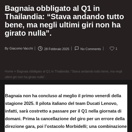
Bagnaia obbligato al Q1 in
Thailandia: “Stava andando tutto
bene, ma negli ultimi giri non ha
girato nulla”.
By
Giacomo Vacchi
1
28 Febbraio 2025
No Comments
Posted
by
Home
»
Bagnaia obbligato al Q1 in Thailandia: “Stava andando tutto bene, ma negli
ultimi giri non ha girato nulla”.
Bagnaia non ha concluso al meglio il primo venerdì della
stagione 2025. Il pilota italiano del team Ducati Lenovo,
infatti, sarà costretto a passare per il Q1 nella giornata di
domani. Prima la cancellazione del giro per un errore della
direzione gara, poi l’ostacolo Morbidelli; una combinazione