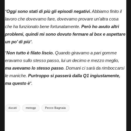
Pecco Bagnaia: costretto a passare dal Q1 nella giornata di domani.
“
Oggi sono stati di più gli episodi negativi.
Abbiamo finito il
lavoro che dovevamo fare, dovevamo provare un’altra cosa
che ha funzionato bene fortunatamente.
Però ho avuto altri
problemi, quindi mi sono dovuto fermare al box e aspettare
un po’ di più
“.
“
Non tutto è filato liscio.
Quando giravamo a pari gomme
eravamo sullo stesso passo, lui un decimo e mezzo meglio,
ma avevamo lo stesso passo
. Domani ci sarà da rimboccarsi
le maniche.
Purtroppo si passerà dalla Q1 ingiustamente,
ma questo è
“.
Tags:
ducati
motogp
Pecco Bagnaia
Last updated on 28 Febbraio 2025