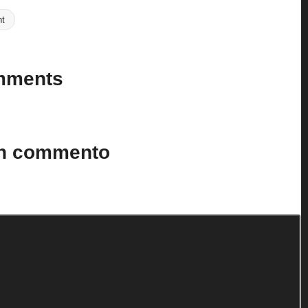
Last updated on 6 Agosto 2024
ht
mments
n’t you start the discussion?
un commento
to.
I campi obbligatori sono contrassegnati
*