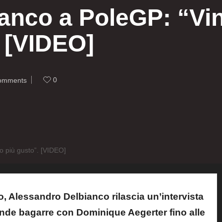
anco a PoleGP: “Vin
. [VIDEO]
0
omments
o più gusto”. [VIDEO]
o, Alessandro Delbianco rilascia un’intervista
ande bagarre con Dominique Aegerter fino alle