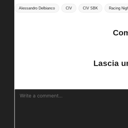
Alessandro Delbianco
CIV
CIV SBK
Racing Nig
Tags:
Co
No comments yet. Why do
Lascia 
Il tuo indirizzo email non sarà pubblica