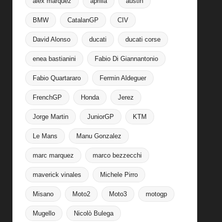
alex marquez
aprilia
austin
BMW
CatalanGP
CIV
David Alonso
ducati
ducati corse
enea bastianini
Fabio Di Giannantonio
Fabio Quartararo
Fermin Aldeguer
FrenchGP
Honda
Jerez
Jorge Martin
JuniorGP
KTM
Le Mans
Manu Gonzalez
marc marquez
marco bezzecchi
maverick vinales
Michele Pirro
Misano
Moto2
Moto3
motogp
Mugello
Nicolò Bulega