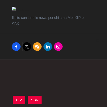
Il sito con tutte le news per chi ama MotoGP e
SBK
Home
facebook.com
twitter.com
rss.com
linkedin.com
instagram.com
Posted
CIV
SBK
in