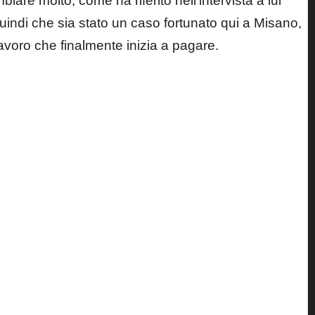
re molto, come ha riferito nell’intervista a lui
quindi che sia stato un caso fortunato qui a Misano,
 lavoro che finalmente inizia a pagare.