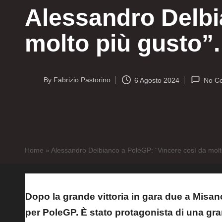
Alessandro Delbi
molto più gusto”
By
Fabrizio Pastorino
6 Agosto 2024
No C
Posted
by
Home
»
Alessandro Delbianco a PoleGP: “Vincere così da molt
Dopo la grande vittoria in gara due a Misan
per PoleGP. È stato protagonista di una gr