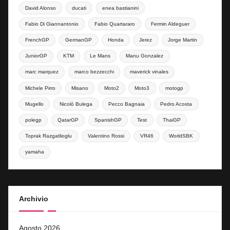
David Alonso
ducati
enea bastianini
Fabio Di Giannantonio
Fabio Quartararo
Fermin Aldeguer
FrenchGP
GermanGP
Honda
Jerez
Jorge Martin
JuniorGP
KTM
Le Mans
Manu Gonzalez
marc marquez
marco bezzecchi
maverick vinales
Michele Pirro
Misano
Moto2
Moto3
motogp
Mugello
Nicolò Bulega
Pecco Bagnaia
Pedro Acosta
polegp
QatarGP
SpanishGP
Test
ThaiGP
Toprak Razgatlioglu
Valentino Rossi
VR46
WorldSBK
yamaha
Archivio
Agosto 2026