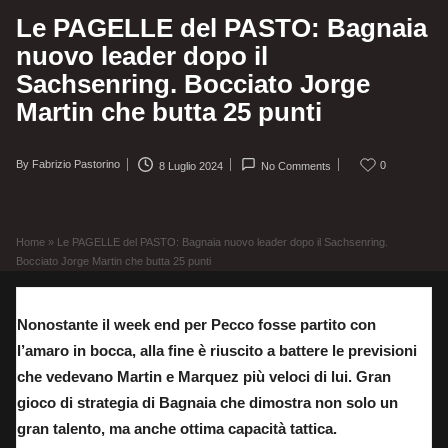
Le PAGELLE del PASTO: Bagnaia
nuovo leader dopo il
Sachsenring. Bocciato Jorge
Martin che butta 25 punti
By
Fabrizio Pastorino
0
8 Luglio 2024
No Comments
Posted
by
Home
»
Le PAGELLE del PASTO: Bagnaia nuovo leader dopo il Sachsenring.
Bocciato Jorge Martin che butta 25 punti
Nonostante il week end per Pecco fosse partito con
l’amaro in bocca, alla fine è riuscito a battere le previsioni
che vedevano Martin e Marquez più veloci di lui. Gran
gioco di strategia di Bagnaia che dimostra non solo un
gran talento, ma anche ottima capacità tattica.