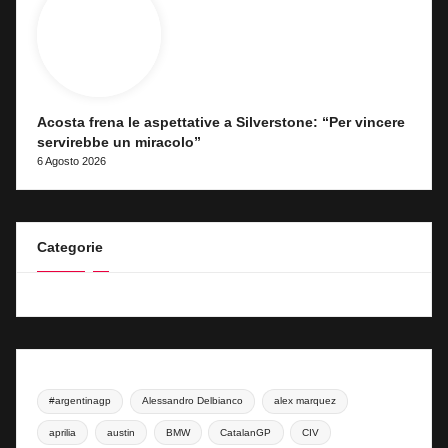
Acosta frena le aspettative a Silverstone: “Per vincere
servirebbe un miracolo”
6 Agosto 2026
Categorie
#argentinagp
Alessandro Delbianco
alex marquez
aprilia
austin
BMW
CatalanGP
CIV