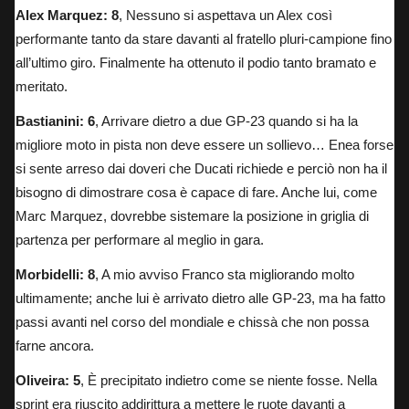
Alex Marquez: 8
, Nessuno si aspettava un Alex così
performante tanto da stare davanti al fratello pluri-campione fino
all’ultimo giro. Finalmente ha ottenuto il podio tanto bramato e
meritato.
Bastianini: 6
, Arrivare dietro a due GP-23 quando si ha la
migliore moto in pista non deve essere un sollievo… Enea forse
si sente arreso dai doveri che Ducati richiede e perciò non ha il
bisogno di dimostrare cosa è capace di fare. Anche lui, come
Marc Marquez, dovrebbe sistemare la posizione in griglia di
partenza per performare al meglio in gara.
Morbidelli: 8
, A mio avviso Franco sta migliorando molto
ultimamente; anche lui è arrivato dietro alle GP-23, ma ha fatto
passi avanti nel corso del mondiale e chissà che non possa
farne ancora.
Oliveira: 5
, È precipitato indietro come se niente fosse.
Nella
sprint
era riuscito addirittura a mettere le ruote davanti a