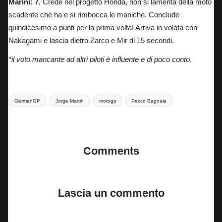
Marini: 7
, Crede nel progetto Honda, non si lamenta della moto
scadente che ha e si rimbocca le maniche. Conclude
quindicesimo a punti per la prima volta! Arriva in volata con
Nakagami e lascia dietro Zarco e Mir di 15 secondi.
*il voto mancante ad altri piloti è influente e di poco conto
.
Tags:
GermanGP
Jorge Martin
motogp
Pecco Bagnaia
Last updated on 28 Aprile 2025
Comments
No comments yet. Why don’t you start the discussion?
Lascia un commento
Il tuo indirizzo email non sarà pubblicato.
I campi obbligatori sono
contrassegnati
*