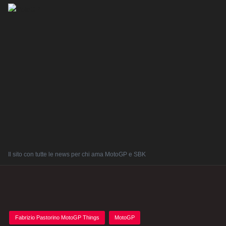
Il sito con tutte le news per chi ama MotoGP e SBK
Posted
Fabrizio Pastorino MotoGP Things
MotoGP
in