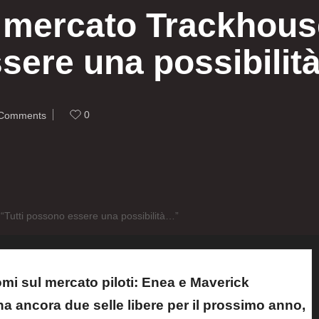
l mercato Trackhous
ssere una possibili
0
Comments
“Tutti possono essere una possibilità…”
omi sul mercato piloti: Enea e Maverick
 ancora due selle libere per il prossimo anno,