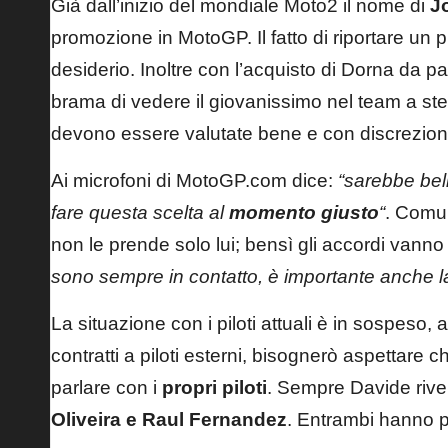
Già dall’inizio del mondiale Moto2 il nome di
J
promozione in MotoGP. Il fatto di riportare un 
desiderio. Inoltre con l’acquisto di Dorna da pa
brama di vedere il giovanissimo nel team a stell
devono essere valutate bene e con discrezion
Ai microfoni di
MotoGP.com
dice:
“sarebbe be
fare questa scelta al
momento giusto
“
. Comun
non le prende solo lui; bensì gli accordi vanno
sono sempre in contatto, è importante anche la
La situazione con i piloti attuali è in sospeso,
contratti a piloti esterni, bisognerò aspettare
parlare con i
propri piloti
. Sempre Davide rivel
Oliveira e Raul Fernandez
. Entrambi hanno 