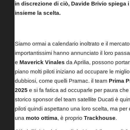
in discrezione di ciò, Davide Brivio spiega 
insieme la scelta.
Fernandez, Jerez test, Trackhouse
Siamo ormai a calendario inoltrato e il mercato
importantissimi hanno annunciato il loro
passa
e
Maverick Vinales
da Aprilia, possono portare
piano molti piloti iniziano ad occupare le migliori
dubbiosi, come quelli Pramac. il team
Prima 
2025
e si fa fatica ad occuparle per paura che v
storico sponsor del team satellite Ducati è qui
piloti quindi aspettano una loro scelta, ma per
una
moto ottima
, è proprio
Trackhouse
.