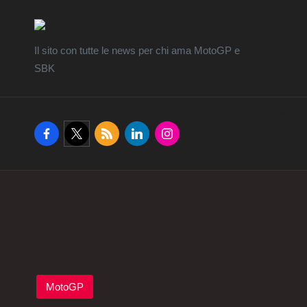
Il sito con tutte le news per chi ama MotoGP e
SBK
Home
facebook.com
twitter.com
rss.com
linkedin.com
instagram.com
Posted
MotoGP
in