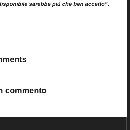
disponibile sarebbe più che ben accetto”
.
Last updated on 13 Giugno 2024
mments
n’t you start the discussion?
un commento
to.
I campi obbligatori sono contrassegnati
*