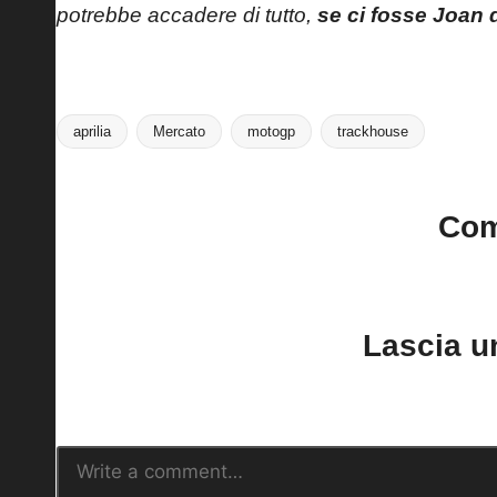
potrebbe accadere di tutto,
se ci fosse Joan 
aprilia
Mercato
motogp
trackhouse
Tags:
Co
No comments yet. Why do
Lascia 
Il tuo indirizzo email non sarà pubblica