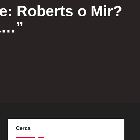
e: Roberts o Mir?
tà…”
Cerca