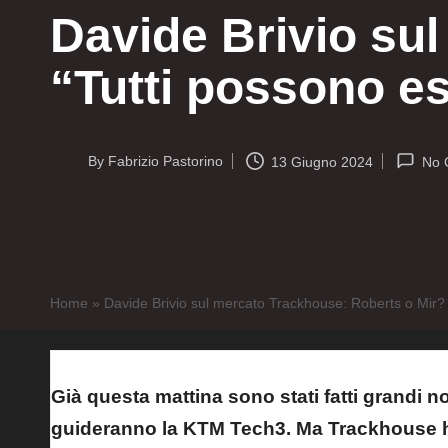
Davide Brivio su
“Tutti possono e
By
Fabrizio Pastorino
13 Giugno 2024
No 
Posted
by
Home
»
Davide Brivio sul mercato Trackhouse: Roberts o Mir? 
Già questa mattina sono stati fatti grandi n
guideranno la KTM Tech3. Ma Trackhouse ha