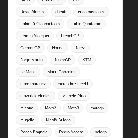
David Alonso
ducati
enea bastianini
Fabio Di Giannantonio
Fabio Quartararo
Fermin Aldeguer
FrenchGP
GermanGP
Honda
Jerez
Jorge Martin
JuniorGP
KTM
Le Mans
Manu Gonzalez
marc marquez
marco bezzecchi
maverick vinales
Michele Pirro
Misano
Moto2
Moto3
motogp
Mugello
Nicolò Bulega
Pecco Bagnaia
Pedro Acosta
polegp