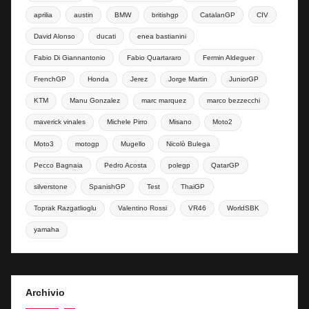
aprilia
austin
BMW
britishgp
CatalanGP
CIV
David Alonso
ducati
enea bastianini
Fabio Di Giannantonio
Fabio Quartararo
Fermin Aldeguer
FrenchGP
Honda
Jerez
Jorge Martin
JuniorGP
KTM
Manu Gonzalez
marc marquez
marco bezzecchi
maverick vinales
Michele Pirro
Misano
Moto2
Moto3
motogp
Mugello
Nicolò Bulega
Pecco Bagnaia
Pedro Acosta
polegp
QatarGP
silverstone
SpanishGP
Test
ThaiGP
Toprak Razgatlioglu
Valentino Rossi
VR46
WorldSBK
yamaha
Archivio