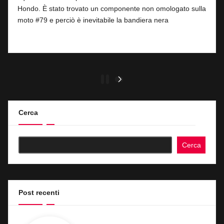
Hondo. È stato trovato un componente non omologato sulla
moto #79 e perciò è inevitabile la bandiera nera
Read More
Paginazione
1
2
NEXT
PAGE
degli
articoli
Cerca
Cerca
Post recenti