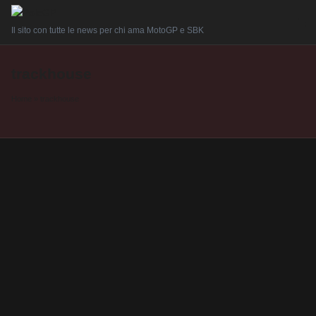
Il sito con tutte le news per chi ama MotoGP e SBK
trackhouse
Home
»
trackhouse