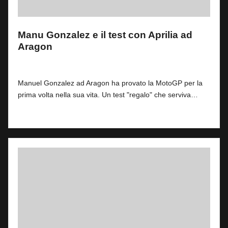
Manu Gonzalez e il test con Aprilia ad
Aragon
By
Simone Landi
2
11 Giugno 2025
Posted
by
Manuel Gonzalez ad Aragon ha provato la MotoGP per la
prima volta nella sua vita. Un test "regalo" che serviva…
Read More