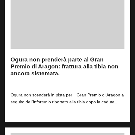
Ogura non prenderà parte al Gran
Premio di Aragon: frattura alla tibia non
ancora sistemata.
By
Giacomo Vacchi
1
6 Giugno 2025
Posted
by
Ogura non scenderà in pista per il Gran Premio di Aragon a
seguito dell'infortunio riportato alla tibia dopo la caduta…
Read More