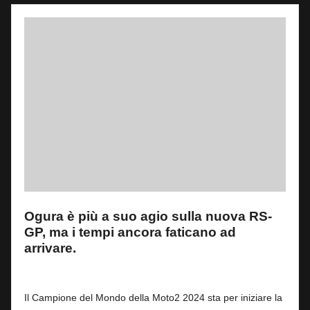
Ogura è più a suo agio sulla nuova RS-
GP, ma i tempi ancora faticano ad
arrivare.
By
Andrea de Ruvo
0
9 Febbraio 2026
Posted
by
Il Campione del Mondo della Moto2 2024 sta per iniziare la