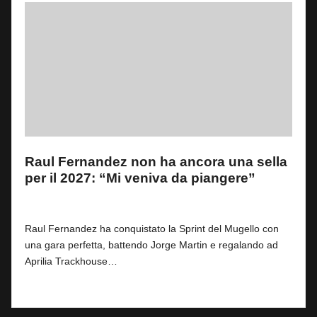
Raul Fernandez non ha ancora una sella
per il 2027: “Mi veniva da piangere”
By
Davide Morelli
0
30 Maggio 2026
Posted
by
Raul Fernandez ha conquistato la Sprint del Mugello con
una gara perfetta, battendo Jorge Martin e regalando ad
Aprilia Trackhouse…
Read More