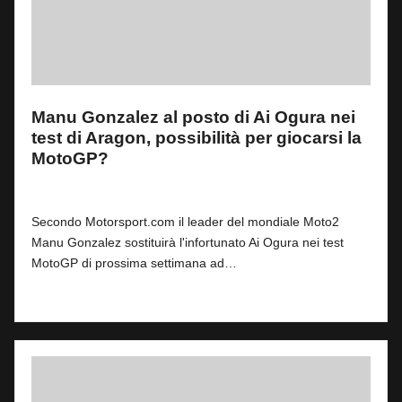
Manu Gonzalez al posto di Ai Ogura nei
test di Aragon, possibilità per giocarsi la
MotoGP?
By
Andrea de Ruvo
0
7 Giugno 2025
Posted
by
Secondo Motorsport.com il leader del mondiale Moto2
Manu Gonzalez sostituirà l'infortunato Ai Ogura nei test
MotoGP di prossima settimana ad…
Read More