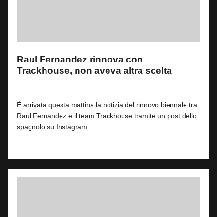
Raul Fernandez rinnova con
Trackhouse, non aveva altra scelta
By
Fabrizio Pastorino
0
5 Agosto 2026
Posted
by
È arrivata questa mattina la notizia del rinnovo biennale tra
Raul Fernandez e il team Trackhouse tramite un post dello
spagnolo su Instagram
Read More