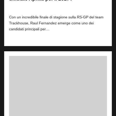
By
Andrea de Ruvo
0
27 Novembre 2025
Posted
by
Con un incredibile finale di stagione sulla RS-GP del team
Trackhouse, Raul Fernandez emerge come uno dei
candidati principali per…
Read More