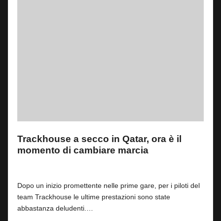
Trackhouse a secco in Qatar, ora è il
momento di cambiare marcia
By
Andrea de Ruvo
4
20 Aprile 2025
Posted
by
Dopo un inizio promettente nelle prime gare, per i piloti del
team Trackhouse le ultime prestazioni sono state
abbastanza deludenti.…