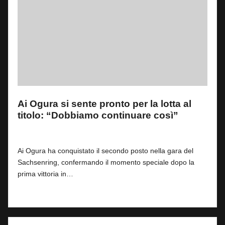
Ai Ogura si sente pronto per la lotta al
titolo: “Dobbiamo continuare così”
By
Andrea de Ruvo
0
14 Luglio 2026
Posted
by
Ai Ogura ha conquistato il secondo posto nella gara del
Sachsenring, confermando il momento speciale dopo la
prima vittoria in…
Read More