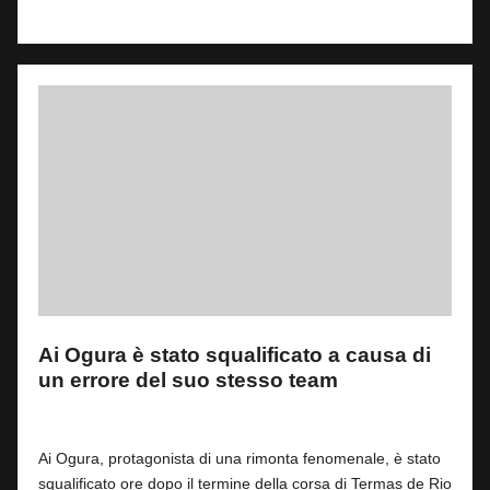
Read More
Ai Ogura è stato squalificato a causa di
un errore del suo stesso team
By
Fabrizio Pastorino
1
17 Marzo 2025
Posted
by
Ai Ogura, protagonista di una rimonta fenomenale, è stato
squalificato ore dopo il termine della corsa di Termas de Rio