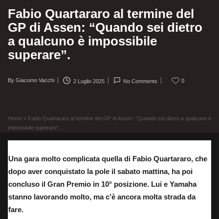
Fabio Quartararo al termine del
GP di Assen: “Quando sei dietro
a qualcuno è impossibile
superare”.
By
Giacomo Vacchi
0
2 Luglio 2025
No Comments
Posted
by
Home
»
Fabio Quartararo al termine del GP di Assen: “Quando sei dietro a qualcuno è
impossibile superare”.
Una gara molto complicata quella di Fabio Quartararo, che
dopo aver conquistato la pole il sabato mattina, ha poi
concluso il Gran Premio in 10° posizione. Lui e Yamaha
stanno lavorando molto, ma c’è ancora molta strada da
fare.