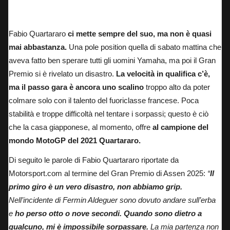
Fabio Quartararo: 10° nel Gran Premio di Assen 2025.
Fabio Quartararo
ci mette sempre del suo, ma non è quasi
mai abbastanza.
Una pole position quella di sabato mattina che
aveva fatto ben sperare tutti gli uomini Yamaha,
ma poi il Gran
Premio si è rivelato un disastro.
La velocità in qualifica c’è,
ma il passo gara è ancora uno scalino
troppo alto da poter
colmare solo con il talento del fuoriclasse francese. Poca
stabilità e troppe difficoltà nel tentare i sorpassi;
questo è ciò
che la casa giapponese,
al momento, offre
al campione del
mondo MotoGP del 2021 Quartararo.
Di seguito le parole di Fabio Quartararo riportate da
Motorsport.com al termine del Gran Premio di Assen 2025:
“
Il
primo giro è un vero disastro, non abbiamo grip.
Nell’incidente di Fermin Aldeguer sono dovuto andare sull’erba
e
ho perso otto o nove secondi.
Quando sono dietro a
qualcuno, mi è impossibile sorpassare.
La mia partenza non