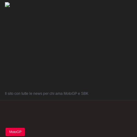
Il sito con tutte le news per chi ama MotoGP e SBK
Posted
MotoGP
in