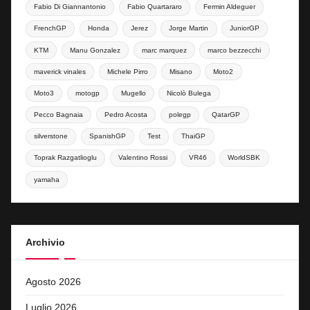
Fabio Di Giannantonio
Fabio Quartararo
Fermin Aldeguer
FrenchGP
Honda
Jerez
Jorge Martin
JuniorGP
KTM
Manu Gonzalez
marc marquez
marco bezzecchi
maverick vinales
Michele Pirro
Misano
Moto2
Moto3
motogp
Mugello
Nicolò Bulega
Pecco Bagnaia
Pedro Acosta
polegp
QatarGP
silverstone
SpanishGP
Test
ThaiGP
Toprak Razgatlioglu
Valentino Rossi
VR46
WorldSBK
yamaha
Archivio
Agosto 2026
Luglio 2026