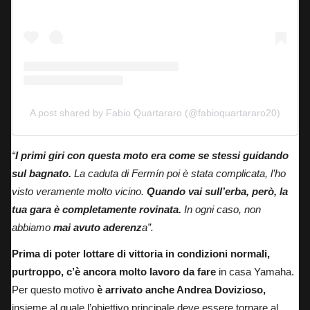
A post shared by Fabio Quartararo (@fabioquartararo20)
“
I primi giri con questa moto era come se stessi guidando
sul bagnato.
La caduta di Fermín poi è stata complicata, l’ho
visto veramente molto vicino.
Quando vai sull’erba, però, la
tua gara è completamente rovinata.
In ogni caso, non
abbiamo
mai avuto aderenz
a”.
Prima di poter lottare di vittoria in condizioni normali,
purtroppo, c’è ancora molto lavoro da fare
in casa Yamaha.
Per questo motivo
è arrivato anche Andrea Dovizioso,
insieme al quale l’obiettivo principale deve essere tornare al