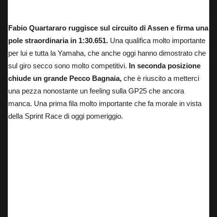
Fabio Quartararo: poleman sul circuito di Assen nel 2025 davanti a Pecco Bagnaia e Alex
Marquez.
Fabio Quartararo ruggisce sul circuito di Assen e firma una
pole straordinaria in 1:30.651.
Una qualifica molto importante
per lui e tutta la Yamaha, che anche oggi hanno dimostrato che
sul giro secco
sono molto competitivi.
In seconda posizione
chiude un grande Pecco Bagnaia,
che è riuscito a metterci
una pezza nonostante un feeling sulla GP25 che ancora
manca.
Una prima fila molto importante che fa morale in vista
della Sprint Race di oggi pomeriggio.