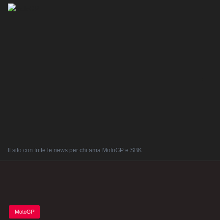
Il sito con tutte le news per chi ama MotoGP e SBK
Posted
MotoGP
in