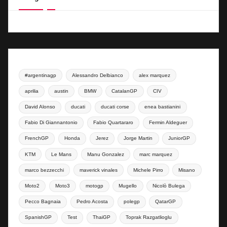
#argentinagp
Alessandro Delbianco
alex marquez
aprilia
austin
BMW
CatalanGP
CIV
David Alonso
ducati
ducati corse
enea bastianini
Fabio Di Giannantonio
Fabio Quartararo
Fermin Aldeguer
FrenchGP
Honda
Jerez
Jorge Martin
JuniorGP
KTM
Le Mans
Manu Gonzalez
marc marquez
marco bezzecchi
maverick vinales
Michele Pirro
Misano
Moto2
Moto3
motogp
Mugello
Nicolò Bulega
Pecco Bagnaia
Pedro Acosta
polegp
QatarGP
SpanishGP
Test
ThaiGP
Toprak Razgatlioglu