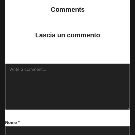
Comments
No comments yet. Why don’t you start the discussion?
Lascia un commento
Il tuo indirizzo email non sarà pubblicato.
I campi obbligatori sono
contrassegnati
*
Nome
*