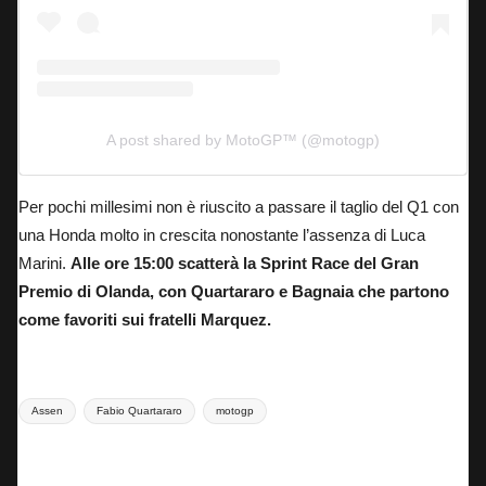
A post shared by MotoGP™ (@motogp)
Per pochi millesimi non è riuscito a passare il taglio del Q1 con
una Honda molto in crescita nonostante l’assenza di Luca
Marini.
Alle ore 15:00 scatterà la Sprint Race del Gran
Premio di Olanda, con Quartararo e Bagnaia che partono
come favoriti sui fratelli Marquez.
Tags:
Assen
Fabio Quartararo
motogp
Last updated on 28 Giugno 2025