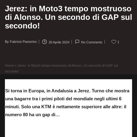
Jerez: in Moto3 tempo mostruoso
di Alonso. Un secondo di GAP sul
secondo!
By
Fabrizio Pastorino
1
26 Aprile 2024
No Comments
Posted
by
Home
»
Jerez: in Moto3 tempo mostruoso di Alonso. Un secondo di GAP sul
secondo!
Si torna in Europa, in Andalusia a Jerez. Turno che mostra
una bagarre tra i primi piloti del mondiale negli ultimi 6
minuti. Solo una KTM è nettamente superiore alle altre: il
numero 80 ha un gap di…
David Alonso, CFMOTO Aspar team