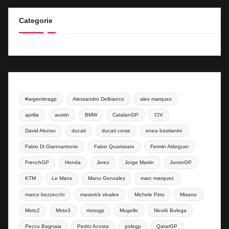
Categorie
#argentinagp
Alessandro Delbianco
alex marquez
aprilia
austin
BMW
CatalanGP
CIV
David Alonso
ducati
ducati corse
enea bastianini
Fabio Di Giannantonio
Fabio Quartararo
Fermin Aldeguer
FrenchGP
Honda
Jerez
Jorge Martin
JuniorGP
KTM
Le Mans
Manu Gonzalez
marc marquez
marco bezzecchi
maverick vinales
Michele Pirro
Misano
Moto2
Moto3
motogp
Mugello
Nicolò Bulega
Pecco Bagnaia
Pedro Acosta
polegp
QatarGP