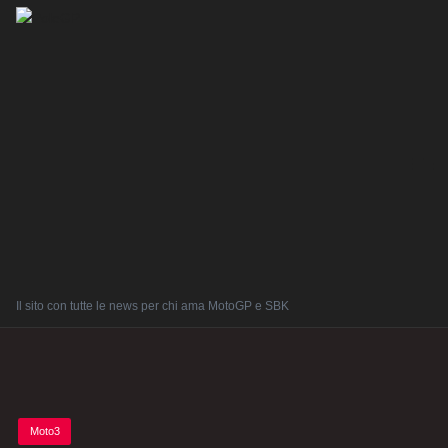
Il sito con tutte le news per chi ama MotoGP e SBK
Posted
Moto3
in