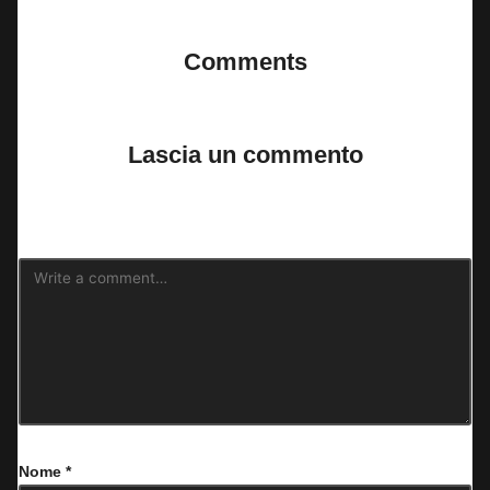
Comments
No comments yet. Why don’t you start the discussion?
Lascia un commento
Il tuo indirizzo email non sarà pubblicato.
I campi obbligatori sono
contrassegnati
*
Nome
*