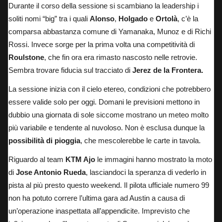
Durante il corso della sessione si scambiano la leadership i
soliti nomi “big” tra i quali
Alonso
,
Holgado
e
Ortolà
, c’è la
comparsa abbastanza comune di Yamanaka, Munoz e di Richi
Rossi. Invece sorge per la prima volta una competitività di
Roulstone
, che fin ora era rimasto nascosto nelle retrovie.
Sembra trovare fiducia sul tracciato di
Jerez de la Frontera.
La sessione inizia con il cielo etereo, condizioni che potrebbero
essere valide solo per oggi. Domani le previsioni mettono in
dubbio una giornata di sole siccome mostrano un meteo molto
più variabile e tendente al nuvoloso. Non è esclusa dunque la
possibilità di pioggia
, che mescolerebbe le carte in tavola.
Riguardo al team
KTM Ajo
le immagini hanno mostrato la moto
di
Jose Antonio Rueda
, lasciandoci la speranza di vederlo in
pista al più presto questo weekend. Il pilota ufficiale numero 99
non ha potuto correre
l’ultima gara ad Austin
a causa di
un’operazione inaspettata all’appendicite. Imprevisto che