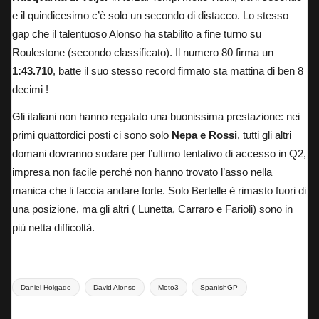
e il quindicesimo c’è solo un secondo di distacco. Lo stesso
gap che il talentuoso Alonso ha stabilito a fine turno su
Roulestone (secondo classificato). Il numero 80 firma un
1:43.710
, batte il suo stesso record firmato sta mattina di ben 8
decimi !
Gli italiani non hanno regalato una buonissima prestazione: nei
primi quattordici posti ci sono solo
Nepa e Rossi
, tutti gli altri
domani dovranno sudare per l’ultimo tentativo di accesso in Q2,
impresa non facile perché non hanno trovato l’asso nella
manica che li faccia andare forte. Solo Bertelle è rimasto fuori di
una posizione, ma gli altri ( Lunetta, Carraro e Farioli) sono in
più netta difficoltà.
Tags:
Daniel Holgado
David Alonso
Moto3
SpanishGP
Last updated on 26 Aprile 2024