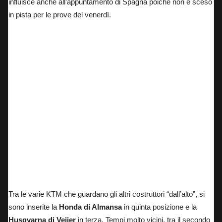
influisce anche all’appuntamento di Spagna poiché non è sceso
in pista per le prove del venerdì.
Rueda N99, Perez N21 (sostituto di Zurutuza)
Tra le varie KTM che guardano gli altri costruttori “dall’alto”, si
sono inserite la
Honda di Almansa
in quinta posizione e la
Husqvarna di Veijer
in terza. Tempi molto vicini, tra il secondo