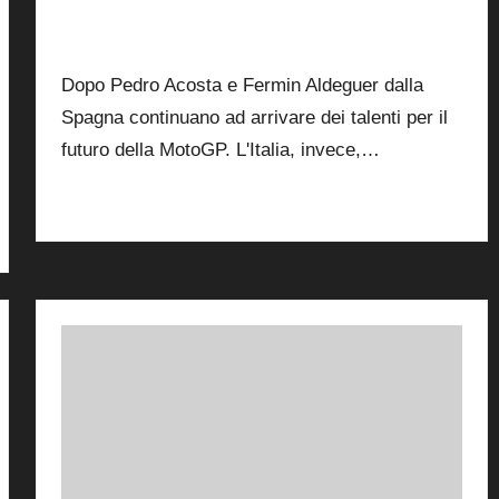
By
Simone Landi
25 Febbraio 2025
Posted
by
5
Dopo Pedro Acosta e Fermin Aldeguer dalla
Spagna continuano ad arrivare dei talenti per il
futuro della MotoGP. L'Italia, invece,…
Read More