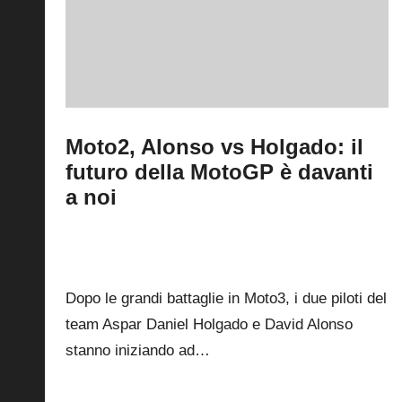
Moto2, Alonso vs Holgado: il
futuro della MotoGP è davanti
a noi
By
Andrea de Ruvo
22 Aprile 2025
Posted
by
2
Dopo le grandi battaglie in Moto3, i due piloti del
team Aspar Daniel Holgado e David Alonso
stanno iniziando ad…
Read More