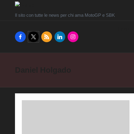
Il sito con tutte le news per chi ama MotoGP e SBK
Home
facebook.com
twitter.com
rss.com
linkedin.com
instagram.com
Daniel Holgado