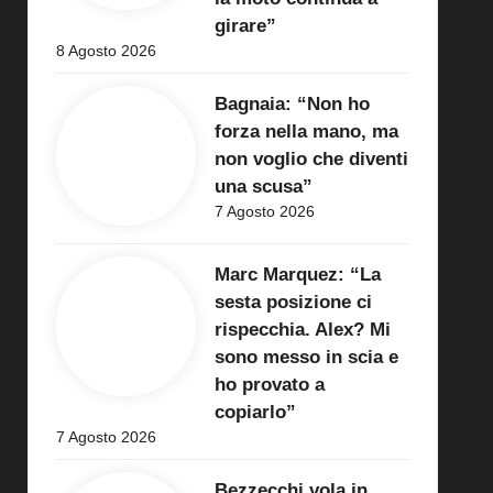
girare”
8 Agosto 2026
Bagnaia: “Non ho
forza nella mano, ma
non voglio che diventi
una scusa”
7 Agosto 2026
Marc Marquez: “La
sesta posizione ci
rispecchia. Alex? Mi
sono messo in scia e
ho provato a
copiarlo”
7 Agosto 2026
Bezzecchi vola in