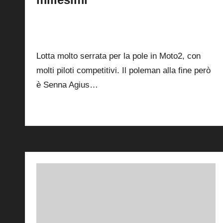
By
Andrea de Ruvo
28 Febbraio 2026
Posted
by
0
Lotta molto serrata per la pole in Moto2, con
molti piloti competitivi. Il poleman alla fine però
è Senna Agius…
Read More