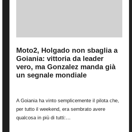
Moto2, Holgado non sbaglia a
Goiania: vittoria da leader
vero, ma Gonzalez manda già
un segnale mondiale
By
Simone Landi
1
22 Marzo 2026
Posted
by
A Goiania ha vinto semplicemente il pilota che,
per tutto il weekend, era sembrato avere
qualcosa in più di tutti:…
Read More