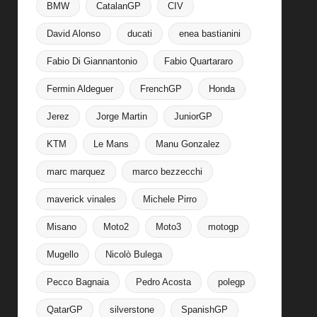
BMW
CatalanGP
CIV
David Alonso
ducati
enea bastianini
Fabio Di Giannantonio
Fabio Quartararo
Fermin Aldeguer
FrenchGP
Honda
Jerez
Jorge Martin
JuniorGP
KTM
Le Mans
Manu Gonzalez
marc marquez
marco bezzecchi
maverick vinales
Michele Pirro
Misano
Moto2
Moto3
motogp
Mugello
Nicolò Bulega
Pecco Bagnaia
Pedro Acosta
polegp
QatarGP
silverstone
SpanishGP