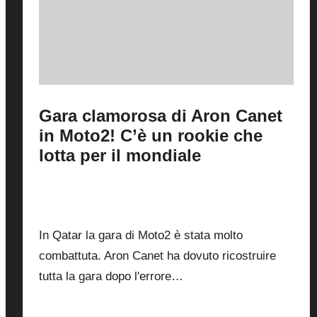
Gara clamorosa di Aron Canet
in Moto2! C’è un rookie che
lotta per il mondiale
By
Fabrizio Pastorino
13 Aprile 2025
Posted
by
2
In Qatar la gara di Moto2 è stata molto
combattuta. Aron Canet ha dovuto ricostruire
tutta la gara dopo l'errore…
Read More