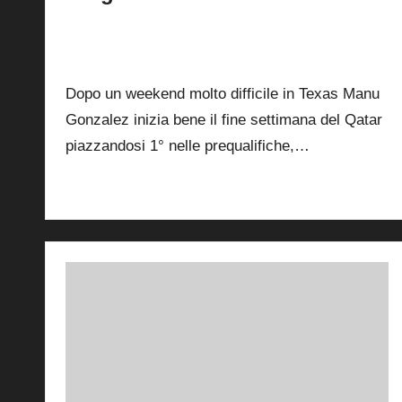
By
Andrea de Ruvo
11 Aprile 2025
Posted
by
2
Dopo un weekend molto difficile in Texas Manu
Gonzalez inizia bene il fine settimana del Qatar
piazzandosi 1° nelle prequalifiche,…
Read More