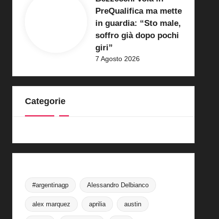
PreQualifica ma mette
in guardia: “Sto male,
soffro già dopo pochi
giri”
7 Agosto 2026
Categorie
#argentinagp
Alessandro Delbianco
alex marquez
aprilia
austin