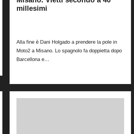
millesimi
By
Andrea de Ruvo
13 Settembre 2025
Posted
by
0
Alla fine è Dani Holgado a prendere la pole in
Moto2 a Misano. Lo spagnolo fa doppietta dopo
Barcellona e…
Read More