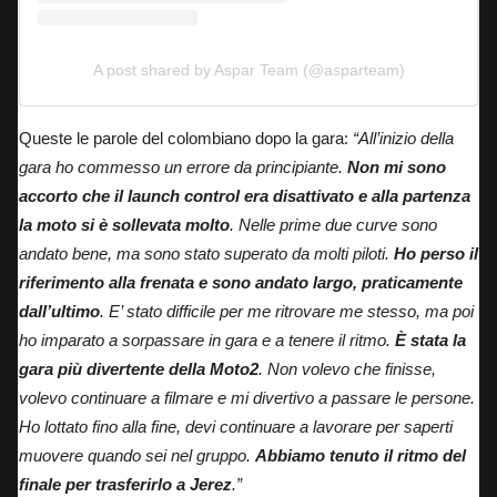
A post shared by Aspar Team (@asparteam)
Queste le parole del colombiano dopo la gara
:
“All’inizio della
gara ho commesso un errore da principiante.
Non mi sono
accorto che il launch control era disattivato e alla partenza
la moto si è sollevata molto
. Nelle prime due curve sono
andato bene, ma sono stato superato da molti piloti.
Ho perso il
riferimento alla frenata e sono andato largo, praticamente
dall’ultimo
. E’ stato difficile per me ritrovare me stesso, ma poi
ho imparato a sorpassare in gara e a tenere il ritmo.
È stata la
gara più divertente della Moto2
. Non volevo che finisse,
volevo continuare a filmare e mi divertivo a passare le persone.
Ho lottato fino alla fine, devi continuare a lavorare per saperti
muovere quando sei nel gruppo.
Abbiamo tenuto il ritmo del
finale per trasferirlo a Jerez
.”