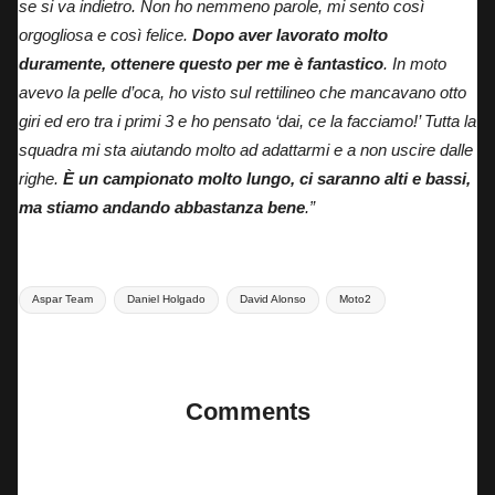
se si va indietro. Non ho nemmeno parole, mi sento così
orgogliosa e così felice.
Dopo aver lavorato molto
duramente, ottenere questo per me è fantastico
. In moto
avevo la pelle d’oca, ho visto sul rettilineo che mancavano otto
giri ed ero tra i primi 3 e ho pensato ‘dai, ce la facciamo!’ Tutta la
squadra mi sta aiutando molto ad adattarmi e a non uscire dalle
righe.
È un campionato molto lungo, ci saranno alti e bassi,
ma stiamo andando abbastanza bene
.”
Tags:
Aspar Team
Daniel Holgado
David Alonso
Moto2
Last updated on 22 Aprile 2025
Comments
No comments yet. Why don’t you start the discussion?