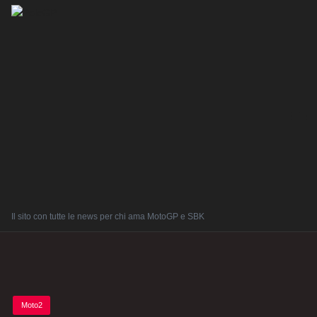
Il sito con tutte le news per chi ama MotoGP e SBK
Posted
Moto2
in