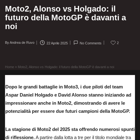
Moto2, Alonso vs Holgado: il
futuro della MotoGP è davanti a
noi
By
Andrea de Ruvo
2
22 Aprile 2025
No Comments
Posted
by
Home
»
Moto2, Alonso vs Holgado: il futuro della MotoGP è davanti a noi
Dopo le grandi battaglie in Moto3, i due piloti del team
Aspar Daniel Holgado e David Alonso stanno iniziando ad
impressionare anche in Moto2, dimostrando di avere le
potenzialità per essere due futuri campioni della MotoGP.
La stagione di Moto2 del 2025 sta offrendo numerosi spunti
di riflessione.
A partire dalla lotta a tre per il titolo mondiale tra