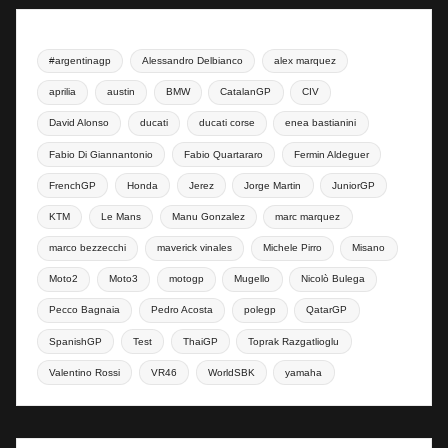
#argentinagp
Alessandro Delbianco
alex marquez
aprilia
austin
BMW
CatalanGP
CIV
David Alonso
ducati
ducati corse
enea bastianini
Fabio Di Giannantonio
Fabio Quartararo
Fermin Aldeguer
FrenchGP
Honda
Jerez
Jorge Martin
JuniorGP
KTM
Le Mans
Manu Gonzalez
marc marquez
marco bezzecchi
maverick vinales
Michele Pirro
Misano
Moto2
Moto3
motogp
Mugello
Nicolò Bulega
Pecco Bagnaia
Pedro Acosta
polegp
QatarGP
SpanishGP
Test
ThaiGP
Toprak Razgatlioglu
Valentino Rossi
VR46
WorldSBK
yamaha