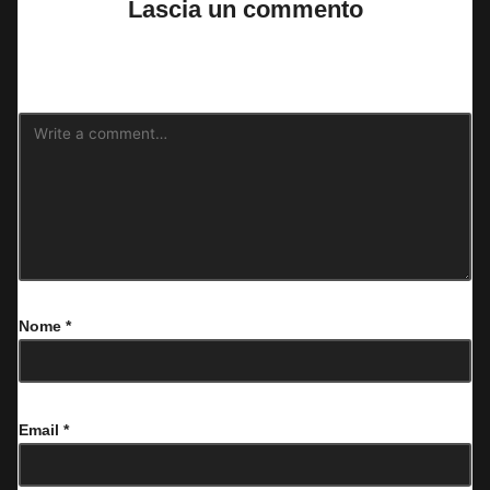
Lascia un commento
Il tuo indirizzo email non sarà pubblicato.
I campi obbligatori sono
contrassegnati
*
Nome
*
Email
*