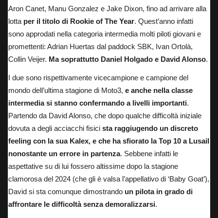
Aron Canet, Manu Gonzalez e Jake Dixon
, fino ad arrivare alla
lotta
per il titolo di Rookie of The Year
. Quest’anno infatti
sono approdati nella categoria intermedia molti piloti giovani e
promettenti: Adrian Huertas dal paddock SBK, Ivan Ortolà,
Collin Veijer.
Ma soprattutto Daniel Holgado e David Alonso
.
I due sono rispettivamente vicecampione e campione del
mondo dell’ultima stagione di Moto3,
e anche nella classe
intermedia si stanno confermando a livelli importanti
.
Partendo da David Alonso, che dopo qualche difficoltà iniziale
dovuta a degli acciacchi fisici
sta raggiugendo un discreto
feeling con la sua Kalex, e che ha sfiorato la Top 10 a Lusail
nonostante un errore in partenza
. Sebbene infatti le
aspettative su di lui fossero altissime dopo la stagione
clamorosa del 2024 (che gli è valsa l’appellativo di ‘Baby Goat’),
David si sta comunque dimostrando
un pilota in grado di
affrontare le difficoltà senza demoralizzarsi
.