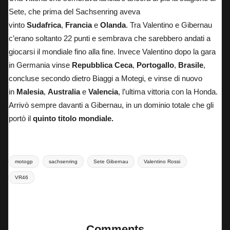
Sete, che prima del Sachsenring aveva
vinto
Sudafrica
,
Francia
e
Olanda
. Tra Valentino e Gibernau
c’erano soltanto 22 punti e sembrava che sarebbero andati a
giocarsi il mondiale fino alla fine. Invece Valentino dopo la gara
in Germania vinse
Repubblica Ceca
,
Portogallo
,
Brasile
,
concluse secondo dietro Biaggi a Motegi, e vinse di nuovo
in
Malesia
,
Australia
e
Valencia
, l’ultima vittoria con la Honda.
Arrivò sempre davanti a Gibernau, in un dominio totale che gli
portò il
quinto titolo mondiale.
Tags:
motogp
sachsenring
Sete Gibernau
Valentino Rossi
VR46
Last updated on 8 Luglio 2026
Comments