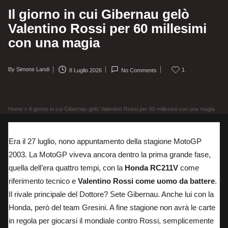
Il giorno in cui Gibernau gelò
Valentino Rossi per 60 millesimi
con una magia
By
Simone Landi
1
8 Luglio 2026
No Comments
Posted
by
Home
»
Il giorno in cui Gibernau gelò Valentino Rossi per 60 millesimi con una magia
Era il 27 luglio, nono appuntamento della stagione MotoGP
2003. La MotoGP viveva ancora dentro la prima grande fase,
quella dell’era quattro tempi, con la
Honda RC211V
come
riferimento tecnico e
Valentino Rossi come uomo da battere
.
Il rivale principale del Dottore? Sete Gibernau. Anche lui con la
Honda, però del team Gresini. A fine stagione non avrà le carte
in regola per giocarsi il mondiale contro Rossi, semplicemente