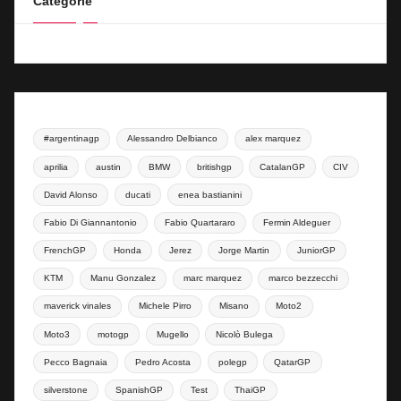
Categorie
#argentinagp
Alessandro Delbianco
alex marquez
aprilia
austin
BMW
britishgp
CatalanGP
CIV
David Alonso
ducati
enea bastianini
Fabio Di Giannantonio
Fabio Quartararo
Fermin Aldeguer
FrenchGP
Honda
Jerez
Jorge Martin
JuniorGP
KTM
Manu Gonzalez
marc marquez
marco bezzecchi
maverick vinales
Michele Pirro
Misano
Moto2
Moto3
motogp
Mugello
Nicolò Bulega
Pecco Bagnaia
Pedro Acosta
polegp
QatarGP
silverstone
SpanishGP
Test
ThaiGP