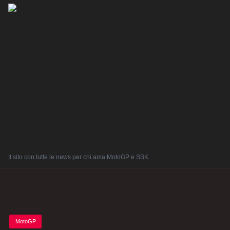
Il sito con tutte le news per chi ama MotoGP e SBK
Posted
MotoGP
in