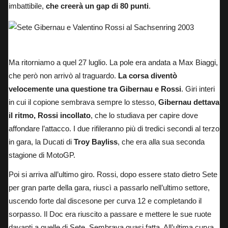
imbattibile,
che creerà un gap di 80 punti
.
Sete Gibernau e Valentino Rossi al Sachsenring 2003
Ma ritorniamo a quel 27 luglio. La pole era andata a Max Biaggi,
che però non arrivò al traguardo.
La corsa diventò
velocemente una questione tra Gibernau e Rossi
. Giri interi
in cui il copione sembrava sempre lo stesso,
Gibernau dettava
il ritmo, Rossi incollato
, che lo studiava per capire dove
affondare l’attacco. I due rifileranno più di tredici secondi al terzo
in gara, la Ducati di
Troy Bayliss
, che era alla sua seconda
stagione di MotoGP.
Poi si arriva all’ultimo giro. Rossi, dopo essere stato dietro Sete
per gran parte della gara, riuscì a passarlo nell’ultimo settore,
uscendo forte dal discesone per curva 12 e completando il
sorpasso. Il Doc era riuscito a passare e mettere le sue ruote
davanti a quelle di Sete. Sembrava quasi fatta. All’ultima curva,