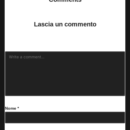
No comments yet. Why don’t you start the discussion?
Lascia un commento
Il tuo indirizzo email non sarà pubblicato.
I campi obbligatori sono
contrassegnati
*
Nome
*