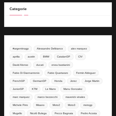
Categorie
#argentinagp
Alessandro Delbianco
alex marquez
aprilia
austin
BMW
CatalanGP
CIV
David Alonso
ducati
enea bastianini
Fabio Di Giannantonio
Fabio Quartararo
Fermin Aldeguer
FrenchGP
GermanGP
Honda
Jerez
Jorge Martin
JuniorGP
KTM
Le Mans
Manu Gonzalez
marc marquez
marco bezzecchi
maverick vinales
Michele Pirro
Misano
Moto2
Moto3
motogp
Mugello
Nicolò Bulega
Pecco Bagnaia
Pedro Acosta