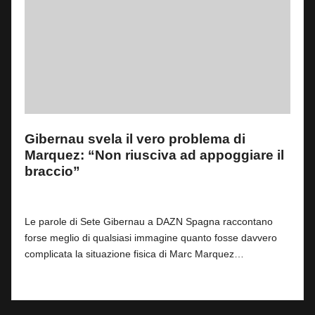
Gibernau svela il vero problema di
Marquez: “Non riusciva ad appoggiare il
braccio”
By
Lorenzo Ferretti
0
13 Maggio 2026
Posted
by
Le parole di Sete Gibernau a DAZN Spagna raccontano
forse meglio di qualsiasi immagine quanto fosse davvero
complicata la situazione fisica di Marc Marquez…
Read More