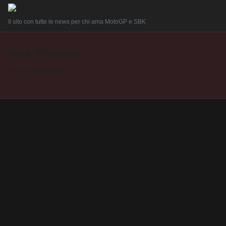
Il sito con tutte le news per chi ama MotoGP e SBK
Sete Gibernau
Home
»
Sete Gibernau