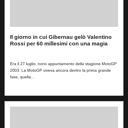
Il giorno in cui Gibernau gelò Valentino
Rossi per 60 millesimi con una magia
By
Simone Landi
1
8 Luglio 2026
Posted
by
Era il 27 luglio, nono appuntamento della stagione MotoGP
2003. La MotoGP viveva ancora dentro la prima grande
fase, quella…
Read More