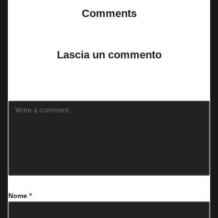
Comments
No comments yet. Why don’t you start the discussion?
Lascia un commento
Il tuo indirizzo email non sarà pubblicato.
I campi obbligatori sono
contrassegnati
*
Nome
*