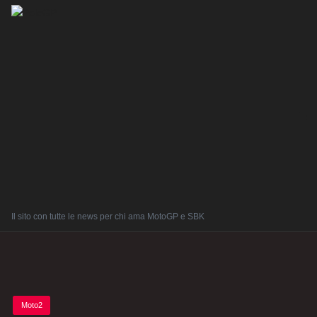
Il sito con tutte le news per chi ama MotoGP e SBK
Posted
Moto2
in