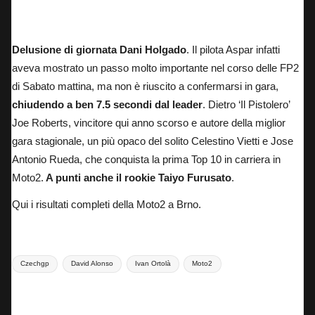
Delusione di giornata Dani Holgado
. Il pilota Aspar infatti
aveva mostrato un passo molto importante nel corso delle FP2
di Sabato mattina, ma non è riuscito a confermarsi in gara,
chiudendo a ben 7.5 secondi dal leader
. Dietro ‘Il Pistolero’
Joe Roberts, vincitore qui anno scorso e autore della miglior
gara stagionale, un più opaco del solito Celestino Vietti e Jose
Antonio Rueda, che conquista la prima Top 10 in carriera in
Moto2.
A punti anche il rookie Taiyo Furusato
.
Qui i risultati completi della Moto2 a Brno.
Tags:
Czechgp
David Alonso
Ivan Ortolà
Moto2
Last updated on 21 Giugno 2026