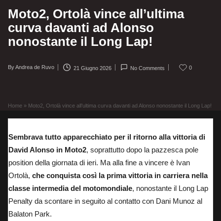
Moto2, Ortolà vince all’ultima
curva davanti ad Alonso
nonostante il Long Lap!
By
Andrea de Ruvo
0
21 Giugno 2026
No Comments
Posted
by
Home
»
Moto2, Ortolà vince all’ultima curva davanti ad Alonso nonostante il Long Lap!
Sembrava tutto apparecchiato per il ritorno alla vittoria di
David Alonso in Moto2
, soprattutto dopo la pazzesca pole
position della giornata di ieri. Ma alla fine a vincere è Ivan
Ortolà,
che conquista così la prima vittoria in carriera nella
classe intermedia del motomondiale
, nonostante il Long Lap
Penalty
da scontare in seguito al contatto con Dani Munoz al
Balaton Park
.