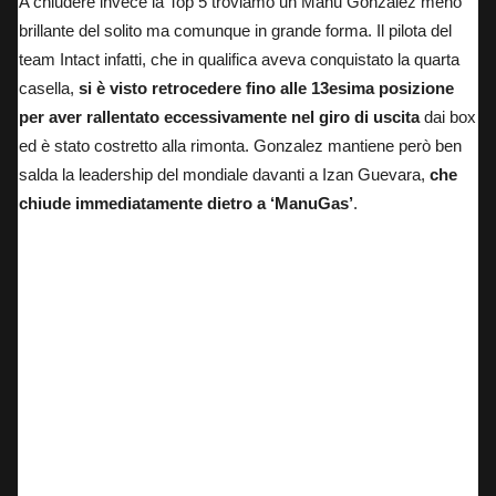
A chiudere invece la Top 5 troviamo un Manu Gonzalez meno
brillante del solito ma comunque in grande forma. Il pilota del
team Intact infatti, che in qualifica aveva conquistato la quarta
casella,
si è visto retrocedere fino alle 13esima posizione
per aver rallentato eccessivamente nel giro di uscita
dai box
ed è stato costretto alla rimonta. Gonzalez mantiene però ben
salda la leadership del mondiale davanti a Izan Guevara,
che
chiude immediatamente dietro a ‘ManuGas’
.