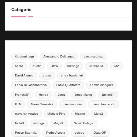
Categorie
#argentinagp
Alessandro Delbianco
alex marquez
aprilia
austin
BMW
britishgp
CatalanGP
CIV
David Alonso
ducati
enea bastianini
Fabio Di Giannantonio
Fabio Quartararo
Fermin Aldeguer
FrenchGP
Honda
Jerez
Jorge Martin
JuniorGP
KTM
Manu Gonzalez
marc marquez
marco bezzecchi
maverick vinales
Michele Pirro
Misano
Moto2
Moto3
motogp
Mugello
Nicolò Bulega
Pecco Bagnaia
Pedro Acosta
polegp
QatarGP