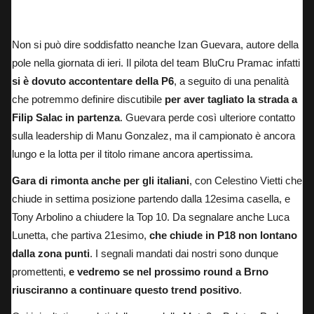
Izan Guevara, poleman nella giornata di ieri
Non si può dire soddisfatto neanche Izan Guevara,
autore della
pole nella giornata di ieri
. Il pilota del team BluCru Pramac infatti
si è dovuto accontentare della P6
, a seguito di una penalità
che potremmo definire discutibile
per aver tagliato la strada a
Filip Salac in partenza
. Guevara perde così ulteriore contatto
sulla leadership di Manu Gonzalez, ma il campionato è ancora
lungo e la lotta per il titolo rimane ancora apertissima.
Gara di rimonta anche per gli italiani
, con Celestino Vietti che
chiude in settima posizione partendo dalla 12esima casella, e
Tony Arbolino a chiudere la Top 10. Da segnalare anche Luca
Lunetta, che partiva 21esimo,
che chiude in P18 non lontano
dalla zona punti
. I segnali mandati dai nostri sono dunque
promettenti,
e vedremo se nel prossimo round a Brno
riusciranno a continuare questo trend positivo
.