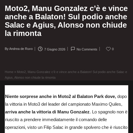
Moto2, Manu Gonzalez c’è e vince
anche a Balaton! Sul podio anche
Salac e Agius, Alonso non chiude
la rimonta
By
Andrea de Ruvo
0
7 Giugno 2026
No Comments
Posted
by
Home
»
Moto2, Manu Gonzalez c’è e vince anche a Balaton! Sul podio anche Salac e
Agius, Alonso non chiude la rimonta
Niente sorprese anche in Moto2 al Balaton Park dove,
dopo
la vittoria in Moto3 del leader del campionato Maximo Quiles,
arriva anche la vittoria di Manu Gonzalez
. Lo spagnolo non è
riuscito a prendere immediatamente il comando delle
operazioni, visto un Filip Salac in grande spolvero che è riuscito