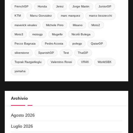
FrenchGP
Honda
Jerez
Jorge Martin
JuniorGP
KTM
Manu Gonzalez
marc marquez
marco bezzecchi
maverick vinales
Michele Pirro
Misano
Moto2
Moto3
motogp
Mugello
Nicolò Bulega
Pecco Bagnaia
Pedro Acosta
polegp
QatarGP
silverstone
SpanishGP
Test
ThaiGP
Toprak Razgatlioglu
Valentino Rossi
VR46
WorldSBK
yamaha
Archivio
Agosto 2026
Luglio 2026