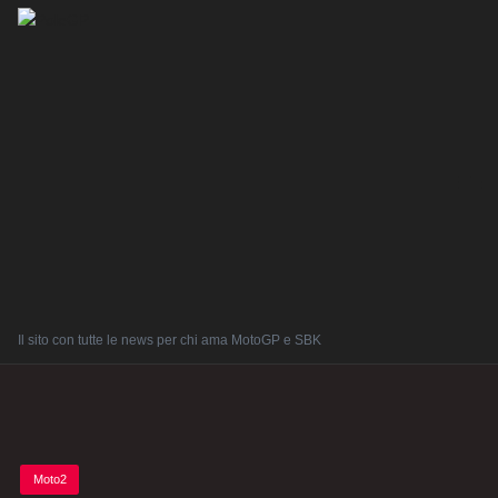
Il sito con tutte le news per chi ama MotoGP e SBK
Posted
Moto2
in