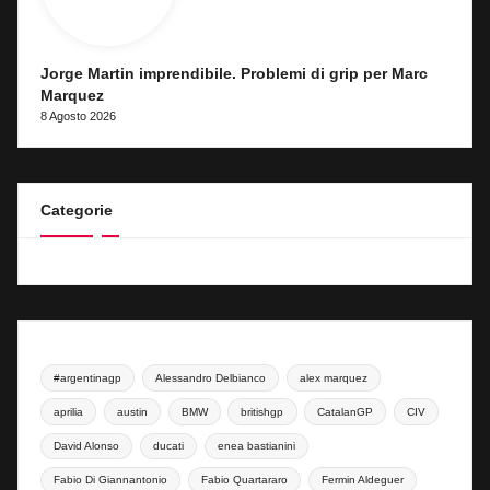
Jorge Martin imprendibile. Problemi di grip per Marc
Marquez
8 Agosto 2026
Categorie
#argentinagp
Alessandro Delbianco
alex marquez
aprilia
austin
BMW
britishgp
CatalanGP
CIV
David Alonso
ducati
enea bastianini
Fabio Di Giannantonio
Fabio Quartararo
Fermin Aldeguer