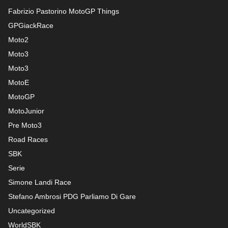
Fabrizio Pastorino MotoGP Things
GPGiackRace
Moto2
Moto3
Moto3
MotoE
MotoGP
MotoJunior
Pre Moto3
Road Races
SBK
Serie
Simone Landi Race
Stefano Ambrosi PDG
Parliamo Di Gare
Uncategorized
WorldSBK