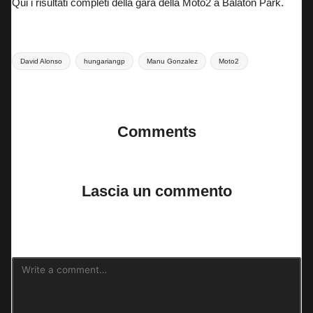
Qui i risultati completi della gara della Moto2 a Balaton Park.
Tags:
David Alonso
hungariangp
Manu Gonzalez
Moto2
Last updated on 7 Giugno 2026
Comments
No comments yet. Why don’t you start the discussion?
Lascia un commento
Il tuo indirizzo email non sarà pubblicato.
I campi obbligatori sono
contrassegnati
*