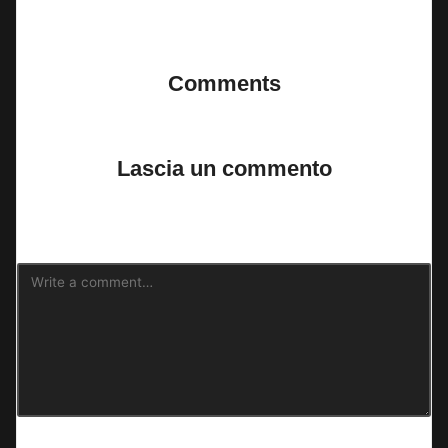
Last updated on 15 Giugno 2026
Comments
No comments yet. Why don’t you start the discussion?
Lascia un commento
Il tuo indirizzo email non sarà pubblicato.
I campi obbligatori sono
contrassegnati
*