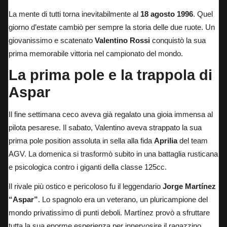
La mente di tutti torna inevitabilmente al
18 agosto 1996
. Quel
giorno d’estate cambiò per sempre la storia delle due ruote. Un
giovanissimo e scatenato
Valentino Rossi
conquistò la sua
prima memorabile vittoria nel campionato del mondo.
La prima pole e la trappola di
Aspar
Il fine settimana ceco aveva già regalato una gioia immensa al
pilota pesarese. Il sabato, Valentino aveva strappato la sua
prima pole position assoluta in sella alla fida
Aprilia
del team
AGV. La domenica si trasformò subito in una battaglia rusticana
e psicologica contro i giganti della classe 125cc.
Il rivale più ostico e pericoloso fu il leggendario
Jorge Martínez
“Aspar”
. Lo spagnolo era un veterano, un pluricampione del
mondo privatissimo di punti deboli. Martínez provò a sfruttare
tutta la sua enorme esperienza per innervosire il ragazzino