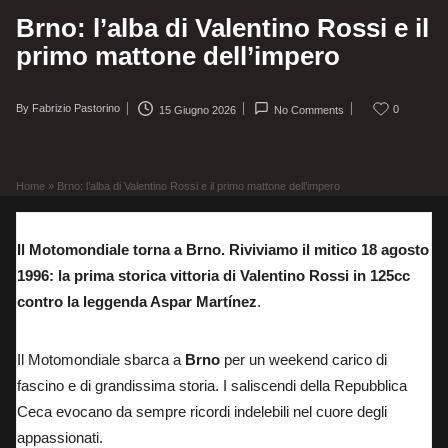
Brno: l’alba di Valentino Rossi e il
primo mattone dell’impero
By
Fabrizio Pastorino
0
15 Giugno 2026
No Comments
Posted
by
Home
»
Brno: l’alba di Valentino Rossi e il primo mattone dell’impero
Il Motomondiale torna a Brno. Riviviamo il mitico 18 agosto
1996: la prima storica vittoria di Valentino Rossi in 125cc
contro la leggenda Aspar Martínez
.
Il Motomondiale sbarca a
Brno
per un weekend carico di
fascino e di grandissima storia. I saliscendi della Repubblica
Ceca evocano da sempre ricordi indelebili nel cuore degli
appassionati.