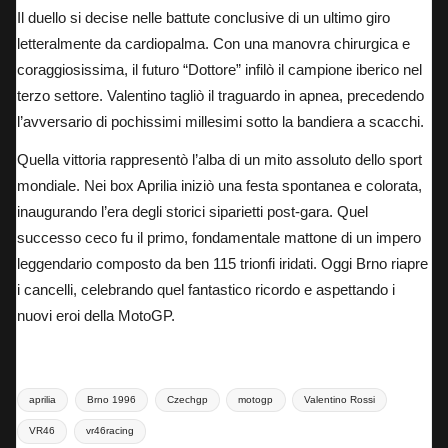
Il duello si decise nelle battute conclusive di un ultimo giro
letteralmente da cardiopalma. Con una manovra chirurgica e
coraggiosissima, il futuro “Dottore” infilò il campione iberico nel
terzo settore. Valentino tagliò il traguardo in apnea, precedendo
l’avversario di pochissimi millesimi sotto la bandiera a scacchi.
Quella vittoria rappresentò l’alba di un mito assoluto dello sport
mondiale. Nei box Aprilia iniziò una festa spontanea e colorata,
inaugurando l’era degli storici siparietti post-gara. Quel
successo ceco fu il primo, fondamentale mattone di un impero
leggendario composto da ben 115 trionfi iridati. Oggi Brno riapre
i cancelli, celebrando quel fantastico ricordo e aspettando i
nuovi eroi della MotoGP.
Tags:
aprilia
Brno 1996
Czechgp
motogp
Valentino Rossi
VR46
vr46racing