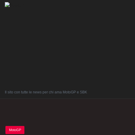
Il sito con tutte le news per chi ama MotoGP e SBK
Posted
MotoGP
in