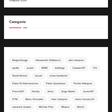
9 Agosto 2026
Categorie
#argentinagp
Alessandro Delbianco
alex marquez
aprilia
austin
BMW
britishgp
CatalanGP
CIV
David Alonso
ducati
enea bastianini
Fabio Di Giannantonio
Fabio Quartararo
Fermin Aldeguer
FrenchGP
Honda
Jerez
Jorge Martin
JuniorGP
KTM
Manu Gonzalez
marc marquez
marco bezzecchi
maverick vinales
Michele Pirro
Misano
Moto2