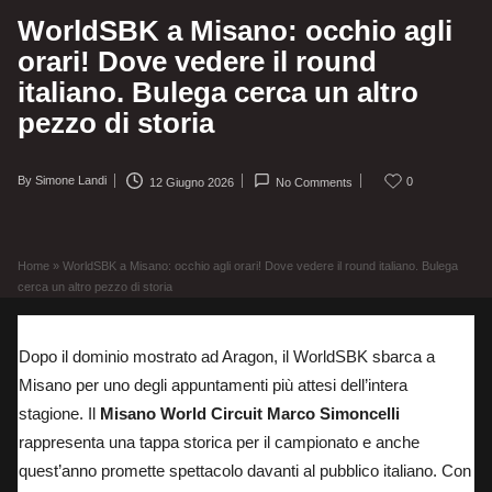
WorldSBK a Misano: occhio agli
orari! Dove vedere il round
italiano. Bulega cerca un altro
pezzo di storia
By
Simone Landi
0
12 Giugno 2026
No Comments
Posted
by
Home
»
WorldSBK a Misano: occhio agli orari! Dove vedere il round italiano. Bulega
cerca un altro pezzo di storia
Dopo il dominio mostrato ad Aragon
, il WorldSBK sbarca a
Misano per uno degli appuntamenti più attesi dell’intera
stagione. Il
Misano World Circuit Marco Simoncelli
rappresenta una tappa storica per il campionato e anche
quest’anno promette spettacolo davanti al pubblico italiano. Con