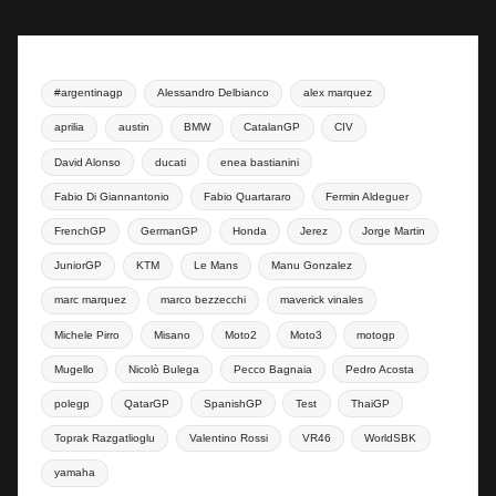
#argentinagp
Alessandro Delbianco
alex marquez
aprilia
austin
BMW
CatalanGP
CIV
David Alonso
ducati
enea bastianini
Fabio Di Giannantonio
Fabio Quartararo
Fermin Aldeguer
FrenchGP
GermanGP
Honda
Jerez
Jorge Martin
JuniorGP
KTM
Le Mans
Manu Gonzalez
marc marquez
marco bezzecchi
maverick vinales
Michele Pirro
Misano
Moto2
Moto3
motogp
Mugello
Nicolò Bulega
Pecco Bagnaia
Pedro Acosta
polegp
QatarGP
SpanishGP
Test
ThaiGP
Toprak Razgatlioglu
Valentino Rossi
VR46
WorldSBK
yamaha