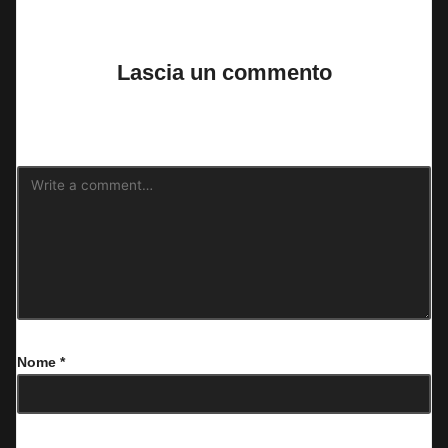
No comments yet. Why don’t you start the discussion?
Lascia un commento
Il tuo indirizzo email non sarà pubblicato.
I campi obbligatori sono
contrassegnati
*
Nome
*