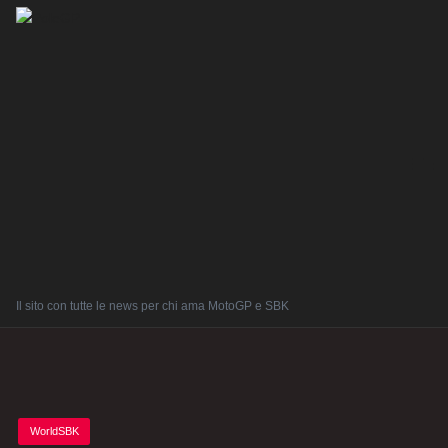
Il sito con tutte le news per chi ama MotoGP e SBK
Posted
WorldSBK
in