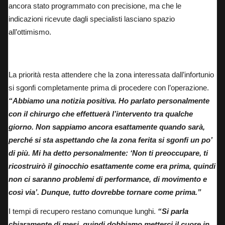
ancora stato programmato con precisione, ma che le
indicazioni ricevute dagli specialisti lasciano spazio
all’ottimismo.
Johann Zarco in griglia di partenza
La priorità resta attendere che la zona interessata dall’infortunio
si sgonfi completamente prima di procedere con l’operazione.
“Abbiamo una notizia positiva. Ho parlato personalmente
con il chirurgo che effettuerà l’intervento tra qualche
giorno. Non sappiamo ancora esattamente quando sarà,
perché si sta aspettando che la zona ferita si sgonfi un po’
di più. Mi ha detto personalmente: ‘Non ti preoccupare, ti
ricostruirò il ginocchio esattamente come era prima, quindi
non ci saranno problemi di performance, di movimento e
così via’. Dunque, tutto dovrebbe tornare come prima.”
I tempi di recupero restano comunque lunghi.
“Si parla
chiaramente di mesi, quindi dobbiamo metterci il cuore in