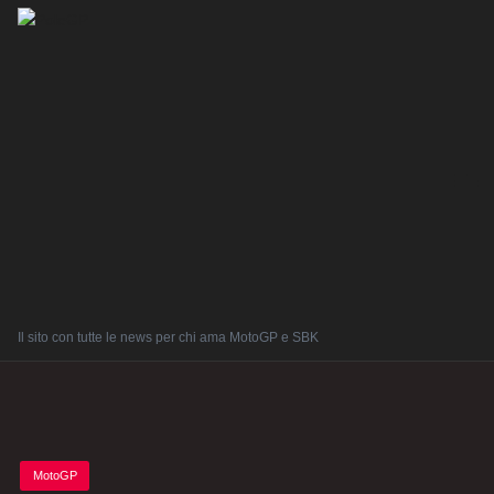
Il sito con tutte le news per chi ama MotoGP e SBK
Posted
MotoGP
in