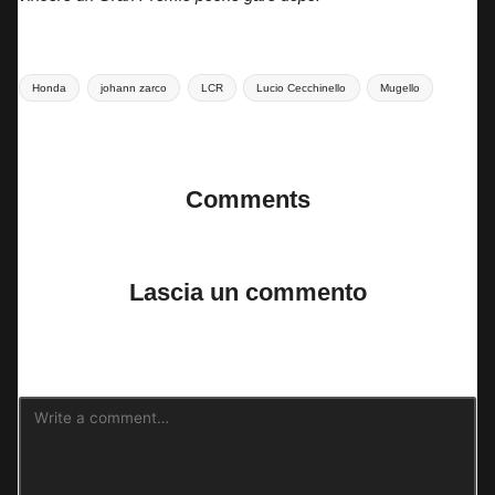
Tags:
Honda
johann zarco
LCR
Lucio Cecchinello
Mugello
Last updated on 29 Maggio 2026
Comments
No comments yet. Why don’t you start the discussion?
Lascia un commento
Il tuo indirizzo email non sarà pubblicato.
I campi obbligatori sono
contrassegnati
*