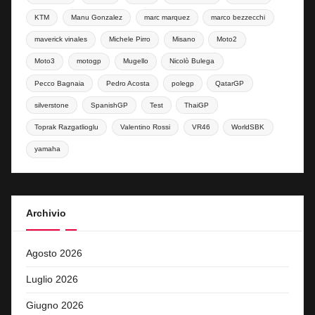
KTM
Manu Gonzalez
marc marquez
marco bezzecchi
maverick vinales
Michele Pirro
Misano
Moto2
Moto3
motogp
Mugello
Nicolò Bulega
Pecco Bagnaia
Pedro Acosta
polegp
QatarGP
silverstone
SpanishGP
Test
ThaiGP
Toprak Razgatlioglu
Valentino Rossi
VR46
WorldSBK
yamaha
Archivio
Agosto 2026
Luglio 2026
Giugno 2026