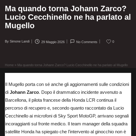
Ma quando torna Johann Zarco?
Lucio Cecchinello ne ha parlato al
Mugello
By
Simone Landi
0
29 Maggio 2026
No Comments
Posted
by
Home
»
Ma quando torna Johann Zarco? Lucio Cecchinello ne ha parlato al Mugello
Il Mugello porta con sé anche gli aggiornamenti sulle condizioni
di
Johann Zarco
. Dopo il
drammatico incidente avvenuto a
Barcellona
, il pilota francese della Honda LCR continua il
percorso di recupero e, secondo quanto raccontato da Lucio
Cecchinello
ai microfoni di Sky Sport MotoGP
, arrivano segnali
incoraggianti sul fronte medico. Il team manager della squadra
satellite Honda ha spiegato che l’intervento al ginocchio non è