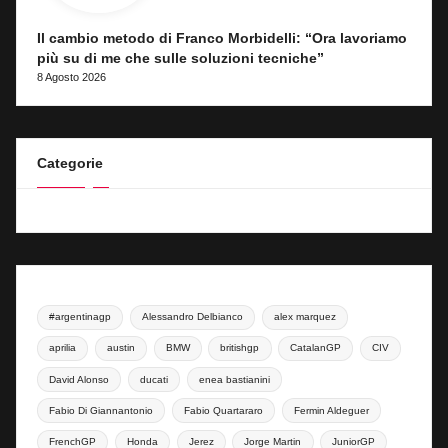
Il cambio metodo di Franco Morbidelli: “Ora lavoriamo
più su di me che sulle soluzioni tecniche”
8 Agosto 2026
Categorie
#argentinagp
Alessandro Delbianco
alex marquez
aprilia
austin
BMW
britishgp
CatalanGP
CIV
David Alonso
ducati
enea bastianini
Fabio Di Giannantonio
Fabio Quartararo
Fermin Aldeguer
FrenchGP
Honda
Jerez
Jorge Martin
JuniorGP