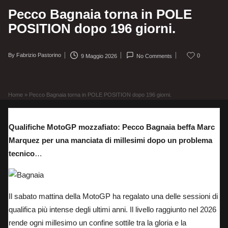
Pecco Bagnaia torna in POLE
POSITION dopo 196 giorni.
By
Fabrizio Pastorino
0
9 Maggio 2026
No Comments
Posted
by
Home
»
Pecco Bagnaia torna in POLE POSITION dopo 196 giorni.
Qualifiche MotoGP mozzafiato: Pecco Bagnaia beffa Marc
Marquez per una manciata di millesimi dopo un problema
tecnico
…
Il sabato mattina della MotoGP ha regalato una delle sessioni di
qualifica più intense degli ultimi anni. Il livello raggiunto nel 2026
rende ogni millesimo un confine sottile tra la gloria e la