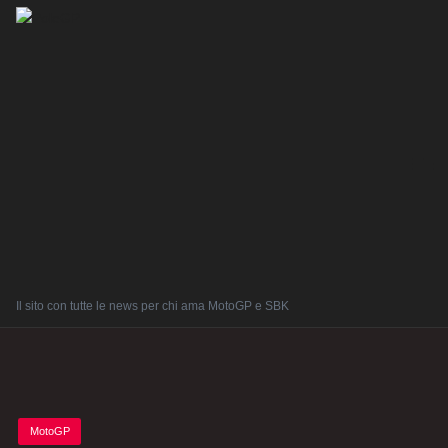
Il sito con tutte le news per chi ama MotoGP e SBK
Posted
MotoGP
in