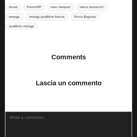
Tags:
ducati
FrenchGP
marc marquez
marco bezzecchi
motogp
motogp qualifiche francia
Pecco Bagnaia
qualifiche motogp
Last updated on 9 Maggio 2026
Comments
No comments yet. Why don’t you start the discussion?
Lascia un commento
Il tuo indirizzo email non sarà pubblicato.
I campi obbligatori sono
contrassegnati
*