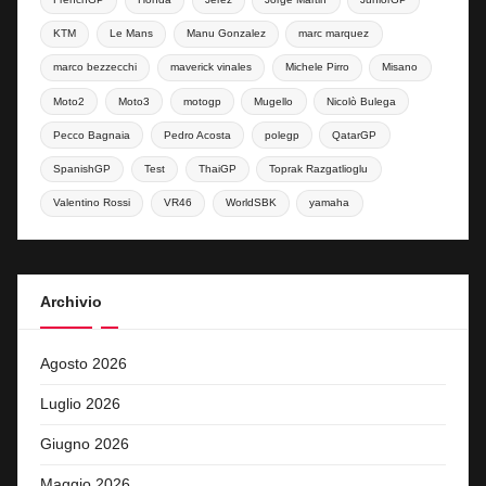
KTM
Le Mans
Manu Gonzalez
marc marquez
marco bezzecchi
maverick vinales
Michele Pirro
Misano
Moto2
Moto3
motogp
Mugello
Nicolò Bulega
Pecco Bagnaia
Pedro Acosta
polegp
QatarGP
SpanishGP
Test
ThaiGP
Toprak Razgatlioglu
Valentino Rossi
VR46
WorldSBK
yamaha
Archivio
Agosto 2026
Luglio 2026
Giugno 2026
Maggio 2026