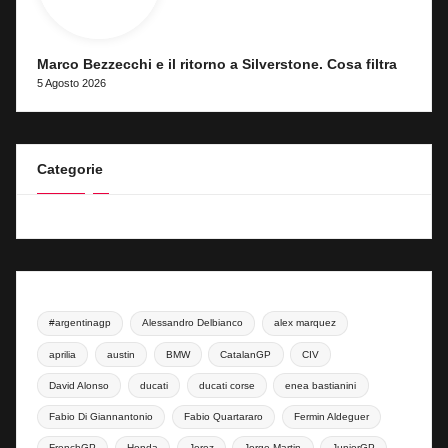
Marco Bezzecchi e il ritorno a Silverstone. Cosa filtra
5 Agosto 2026
Categorie
#argentinagp
Alessandro Delbianco
alex marquez
aprilia
austin
BMW
CatalanGP
CIV
David Alonso
ducati
ducati corse
enea bastianini
Fabio Di Giannantonio
Fabio Quartararo
Fermin Aldeguer
FrenchGP
Honda
Jerez
Jorge Martin
JuniorGP