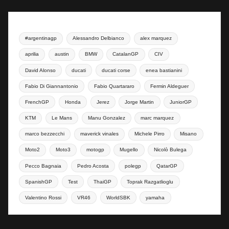
#argentinagp
Alessandro Delbianco
alex marquez
aprilia
austin
BMW
CatalanGP
CIV
David Alonso
ducati
ducati corse
enea bastianini
Fabio Di Giannantonio
Fabio Quartararo
Fermin Aldeguer
FrenchGP
Honda
Jerez
Jorge Martin
JuniorGP
KTM
Le Mans
Manu Gonzalez
marc marquez
marco bezzecchi
maverick vinales
Michele Pirro
Misano
Moto2
Moto3
motogp
Mugello
Nicolò Bulega
Pecco Bagnaia
Pedro Acosta
polegp
QatarGP
SpanishGP
Test
ThaiGP
Toprak Razgatlioglu
Valentino Rossi
VR46
WorldSBK
yamaha