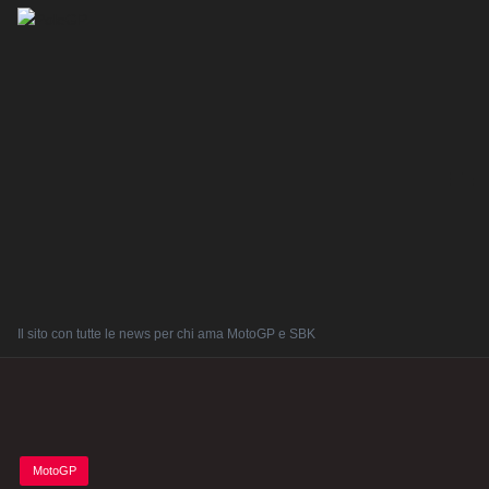
Il sito con tutte le news per chi ama MotoGP e SBK
Posted
MotoGP
in