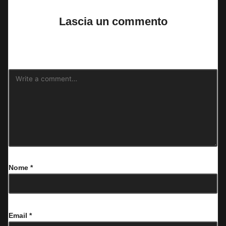
Lascia un commento
Il tuo indirizzo email non sarà pubblicato.
I campi obbligatori sono
contrassegnati
*
Nome
*
Email
*