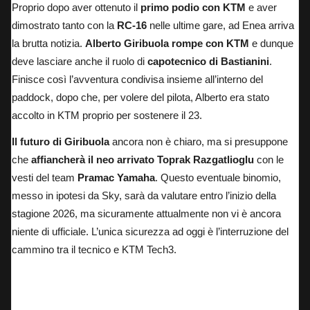
Proprio dopo aver ottenuto il
primo podio con KTM
e aver
dimostrato tanto con la
RC-16
nelle ultime gare, ad Enea arriva
la brutta notizia.
Alberto Giribuola rompe con KTM
e dunque
deve lasciare anche il ruolo di
capotecnico di Bastianini
.
Finisce così l’avventura condivisa insieme all’interno del
paddock, dopo che, per volere del pilota, Alberto era stato
accolto in KTM proprio per sostenere il 23.
Il futuro di Giribuola
ancora non è chiaro, ma si presuppone
che
affiancherà il neo arrivato Toprak Razgatlioglu
con le
vesti del team
Pramac Yamaha
. Questo eventuale binomio,
messo in ipotesi da Sky
, sarà da valutare entro l’inizio della
stagione 2026, ma sicuramente attualmente non vi è ancora
niente di ufficiale. L’unica sicurezza ad oggi è l’interruzione del
cammino tra il tecnico e KTM Tech3.