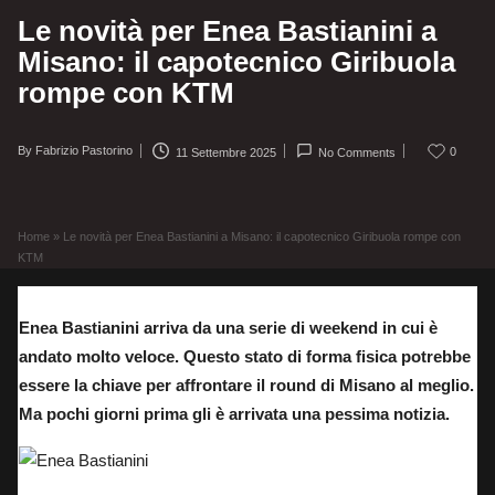
Le novità per Enea Bastianini a
Misano: il capotecnico Giribuola
rompe con KTM
By
Fabrizio Pastorino
0
11 Settembre 2025
No Comments
Posted
by
Home
»
Le novità per Enea Bastianini a Misano: il capotecnico Giribuola rompe con
KTM
Enea Bastianini arriva da una serie di weekend in cui è
andato molto veloce. Questo stato di forma fisica potrebbe
essere la chiave per affrontare il round di Misano al meglio.
Ma pochi giorni prima gli è arrivata una pessima notizia.