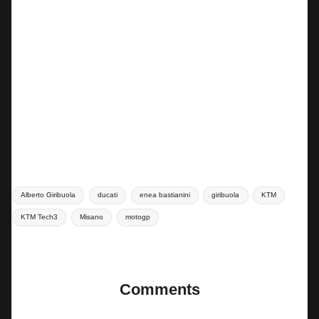
Tags:
Alberto Giribuola
ducati
enea bastianini
giribuola
KTM
KTM Tech3
Misano
motogp
Last updated on 11 Settembre 2025
Comments
No comments yet. Why don’t you start the discussion?