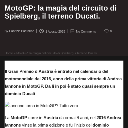
MotoGP: la magia del circuito di
Spielberg, il terreno Ducati.
By
Fabrizio Pastorino
0
1 Agosto 2025
No Comments
Posted
by
Home
»
MotoGP: la magia del circuito di Spielberg, il terreno Ducati.
Il Gran Premio d’Austria è entrato nel calendario del
motomondiale dal 2016, anno della prima vittoria di Andrea
Iannone in MotoGP. Da lì in poi è stato quasi sempre un
dominio Ducati
La
MotoGP
corre in
Austria
da ormai 9 anni, nel
2016 Andrea
Iannone
vinse la prima edizione e fu l’inizio del
dominio