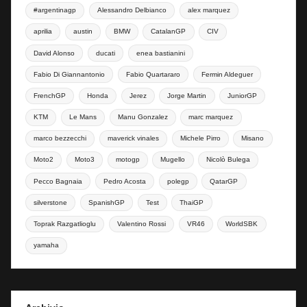
#argentinagp
Alessandro Delbianco
alex marquez
aprilia
austin
BMW
CatalanGP
CIV
David Alonso
ducati
enea bastianini
Fabio Di Giannantonio
Fabio Quartararo
Fermin Aldeguer
FrenchGP
Honda
Jerez
Jorge Martin
JuniorGP
KTM
Le Mans
Manu Gonzalez
marc marquez
marco bezzecchi
maverick vinales
Michele Pirro
Misano
Moto2
Moto3
motogp
Mugello
Nicolò Bulega
Pecco Bagnaia
Pedro Acosta
polegp
QatarGP
silverstone
SpanishGP
Test
ThaiGP
Toprak Razgatlioglu
Valentino Rossi
VR46
WorldSBK
yamaha