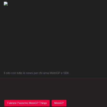
Il sito con tutte le news per chi ama MotoGP e SBK
Posted
Fabrizio Pastorino MotoGP Things
MotoGP
in