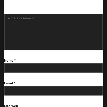
contrassegnati
*
Nome
*
Email
*
Sito web