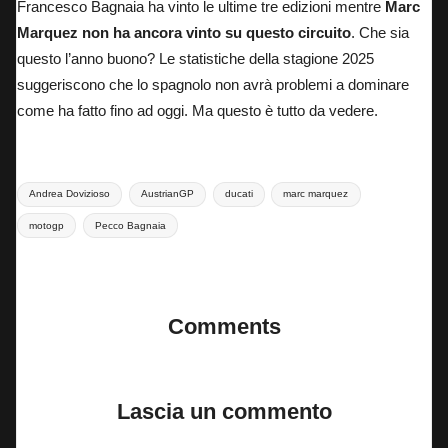
Francesco Bagnaia ha vinto le ultime tre edizioni mentre
Marc
Marquez non ha ancora vinto su questo circuito
. Che sia
questo l’anno buono? Le statistiche della stagione 2025
suggeriscono che lo spagnolo non avrà problemi a dominare
come ha fatto fino ad oggi. Ma questo è tutto da vedere.
Tags:
Andrea Dovizioso
AustrianGP
ducati
marc marquez
motogp
Pecco Bagnaia
Last updated on 1 Agosto 2025
Comments
No comments yet. Why don’t you start the discussion?
Lascia un commento
Il tuo indirizzo email non sarà pubblicato.
I campi obbligatori sono