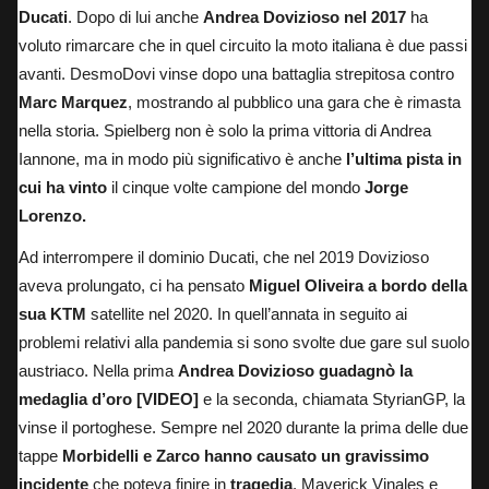
Ducati
. Dopo di lui anche
Andrea Dovizioso nel 2017
ha
voluto rimarcare che in quel circuito la moto italiana è due passi
avanti. DesmoDovi vinse dopo una battaglia strepitosa contro
Marc Marquez
, mostrando al pubblico una gara che è rimasta
nella storia. Spielberg non è solo la prima vittoria di Andrea
Iannone, ma in modo più significativo è anche
l’ultima pista in
cui ha vinto
il cinque volte campione del mondo
Jorge
Lorenzo.
Ad interrompere il dominio Ducati, che nel 2019 Dovizioso
aveva prolungato, ci ha pensato
Miguel Oliveira a bordo della
sua KTM
satellite nel 2020. In quell’annata in seguito ai
problemi relativi alla pandemia si sono svolte due gare sul suolo
austriaco. Nella prima
Andrea Dovizioso guadagnò la
medaglia d’oro
[VIDEO]
e la seconda, chiamata StyrianGP, la
vinse il portoghese. Sempre nel 2020 durante la prima delle due
tappe
Morbidelli e Zarco hanno causato un gravissimo
incidente
che poteva finire in
tragedia
. Maverick Vinales e