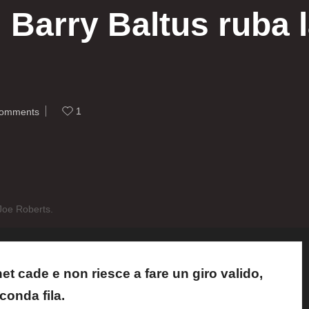
 Barry Baltus ruba l
1
omments
 Joe Roberts.
net cade e non riesce a fare un giro valido,
conda fila.