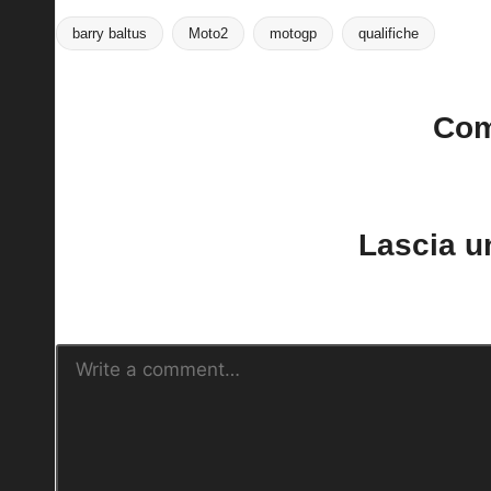
barry baltus
Moto2
motogp
qualifiche
Tags:
Co
No comments yet. Why do
Lascia 
Il tuo indirizzo email non sarà pubblica