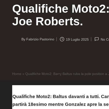
Qualifiche Moto2:
Joe Roberts.
By
Fabrizio Pastorino
19 Luglio 2025
No C
Posted
by
Home
»
Qualifiche Moto2: Barry Baltus ruba la pole position a
Qualifiche Moto2: Baltus davanti a tutti. Ca
partirà 18esimo mentre Gonzalez apre la se