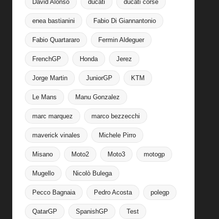
David Alonso
ducati
ducati corse
enea bastianini
Fabio Di Giannantonio
Fabio Quartararo
Fermin Aldeguer
FrenchGP
Honda
Jerez
Jorge Martin
JuniorGP
KTM
Le Mans
Manu Gonzalez
marc marquez
marco bezzecchi
maverick vinales
Michele Pirro
Misano
Moto2
Moto3
motogp
Mugello
Nicolò Bulega
Pecco Bagnaia
Pedro Acosta
polegp
QatarGP
SpanishGP
Test