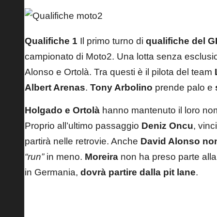
Qualifiche 1
Il primo turno di
qualifiche del G
campionato di Moto2. Una lotta senza esclusio
Alonso e Ortolà. Tra questi è il pilota del team
Albert Arenas
.
Tony Arbolino
prende palo e
Holgado e Ortolà
hanno mantenuto il loro nome t
Proprio all’ultimo passaggio
Deniz Oncu
, vinc
partirà nelle retrovie. Anche
David Alonso non 
“run”
in meno.
Moreira
non ha preso parte alla 
in Germania,
dovrà partire dalla pit lane
.