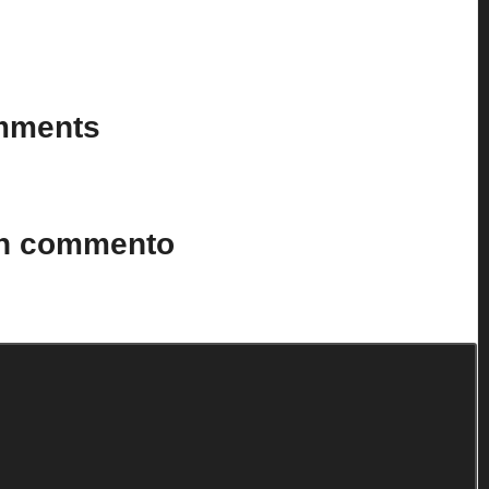
Last updated on 19 Luglio 2025
mments
n’t you start the discussion?
un commento
to.
I campi obbligatori sono contrassegnati
*