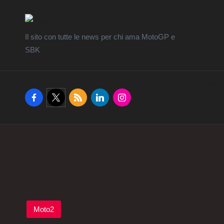
Il sito con tutte le news per chi ama MotoGP e
SBK
Home
facebook.com
twitter.com
rss.com
linkedin.com
instagram.com
Posted
Moto2
in