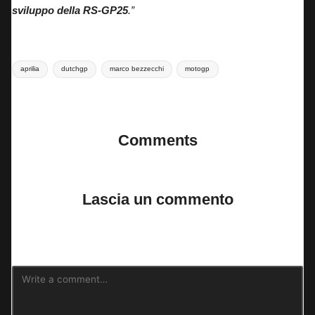
sviluppo della RS-GP25
.”
Tags:
aprilia
dutchgp
marco bezzecchi
motogp
Last updated on 24 Giugno 2025
Comments
No comments yet. Why don’t you start the discussion?
Lascia un commento
Il tuo indirizzo email non sarà pubblicato.
I campi obbligatori sono
contrassegnati
*