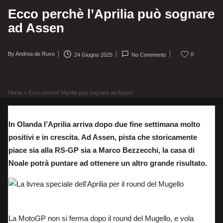
Ecco perchè l’Aprilia può sognare
ad Assen
By
Andrea de Ruvo
0
24 Giugno 2025
No Comments
Posted
by
Home
»
Ecco perchè l’Aprilia può sognare ad Assen
In Olanda l’Aprilia arriva dopo due fine settimana molto
positivi e in crescita. Ad Assen, pista che storicamente
piace sia alla RS-GP sia a Marco Bezzecchi, la casa di
Noale potrà puntare ad ottenere un altro grande risultato.
La livrea speciale dell’Aprilia per il round del Mugello
La MotoGP non si ferma dopo il round del Mugello, e vola