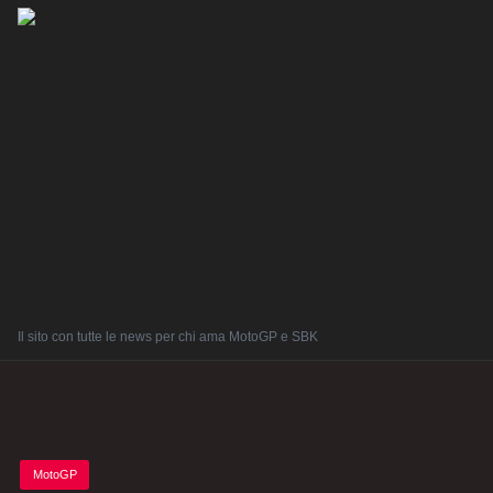
Il sito con tutte le news per chi ama MotoGP e SBK
Posted
MotoGP
in