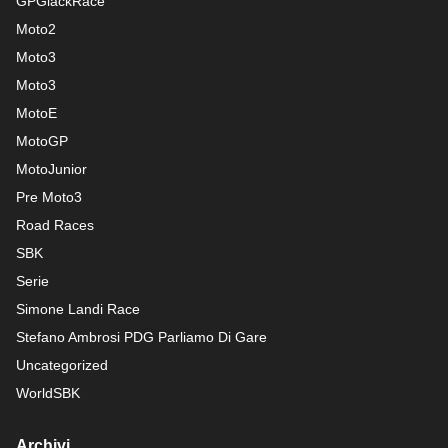
GPGiackRace
Moto2
Moto3
Moto3
MotoE
MotoGP
MotoJunior
Pre Moto3
Road Races
SBK
Serie
Simone Landi Race
Stefano Ambrosi PDG
Parliamo Di Gare
Uncategorized
WorldSBK
Archivi