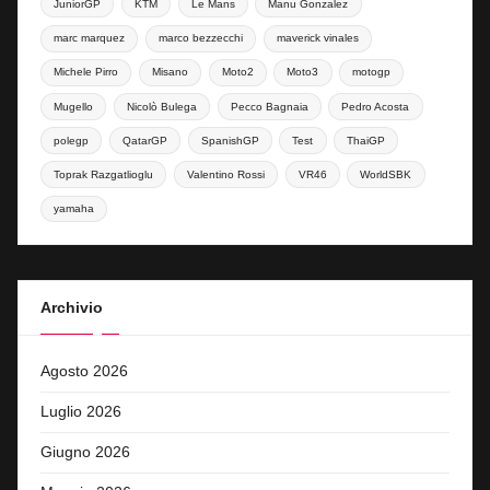
JuniorGP
KTM
Le Mans
Manu Gonzalez
marc marquez
marco bezzecchi
maverick vinales
Michele Pirro
Misano
Moto2
Moto3
motogp
Mugello
Nicolò Bulega
Pecco Bagnaia
Pedro Acosta
polegp
QatarGP
SpanishGP
Test
ThaiGP
Toprak Razgatlioglu
Valentino Rossi
VR46
WorldSBK
yamaha
Archivio
Agosto 2026
Luglio 2026
Giugno 2026