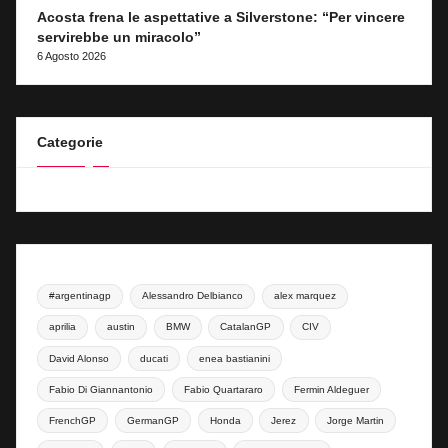
Acosta frena le aspettative a Silverstone: “Per vincere
servirebbe un miracolo”
6 Agosto 2026
Categorie
#argentinagp
Alessandro Delbianco
alex marquez
aprilia
austin
BMW
CatalanGP
CIV
David Alonso
ducati
enea bastianini
Fabio Di Giannantonio
Fabio Quartararo
Fermin Aldeguer
FrenchGP
GermanGP
Honda
Jerez
Jorge Martin