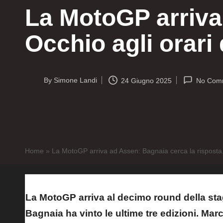
La MotoGP arriva
Occhio agli orar
By
Simone Landi
24 Giugno 2025
No Com
Posted
by
Home
»
La MotoGP arriva ad Assen: Bagnaia cerca la risposta.
La MotoGP arriva al decimo round della st
Bagnaia ha vinto le ultime tre edizioni. Mar