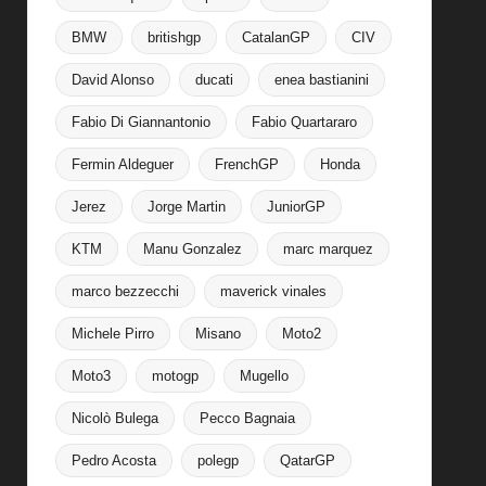
BMW
britishgp
CatalanGP
CIV
David Alonso
ducati
enea bastianini
Fabio Di Giannantonio
Fabio Quartararo
Fermin Aldeguer
FrenchGP
Honda
Jerez
Jorge Martin
JuniorGP
KTM
Manu Gonzalez
marc marquez
marco bezzecchi
maverick vinales
Michele Pirro
Misano
Moto2
Moto3
motogp
Mugello
Nicolò Bulega
Pecco Bagnaia
Pedro Acosta
polegp
QatarGP