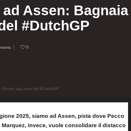
 ad Assen: Bagnaia c
i del #DutchGP
0
ments
 Occhio agli orari del #DutchGP
agione 2025, siamo ad Assen, pista dove Pecco
c Marquez, invece, vuole consolidare il distacco