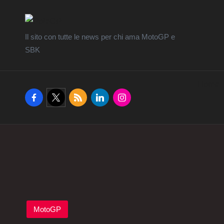
Il sito con tutte le news per chi ama MotoGP e
SBK
Home
facebook.com
twitter.com
rss.com
linkedin.com
instagram.com
Posted
MotoGP
in