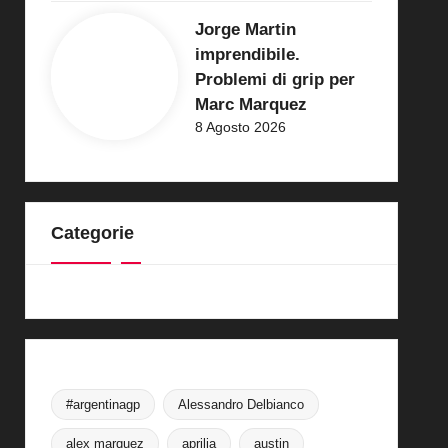
Jorge Martin
imprendibile.
Problemi di grip per
Marc Marquez
8 Agosto 2026
Categorie
#argentinagp
Alessandro Delbianco
alex marquez
aprilia
austin