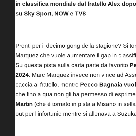
in classifica mondiale dal fratello Alex
dopo 
su Sky Sport, NOW e TV8
Marc Marquez dopo la vittoria al Mugello
Pronti per il decimo gong della stagione? Si to
Marquez che vuole aumentare il gap in classifi
Su questa pista sulla carta parte da favorito
P
2024
. Marc Marquez invece non vince ad Asse
caccia al fratello, mentre
Pecco
Bagnaia vuol
che fino a qua non gli ha permesso di esprimer
Martin
(
che è tornato in pista a Misano in sel
out per l’infortunio mentre si allenava a Suzuka