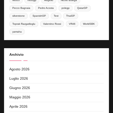
Moto3
motogp
Mugello
Nicolò Bulega
Pecco Bagnaia
Pedro Acosta
polegp
QatarGP
silverstone
SpanishGP
Test
ThaiGP
Toprak Razgatlioglu
Valentino Rossi
VR46
WorldSBK
yamaha
Archivio
Agosto 2026
Luglio 2026
Giugno 2026
Maggio 2026
Aprile 2026