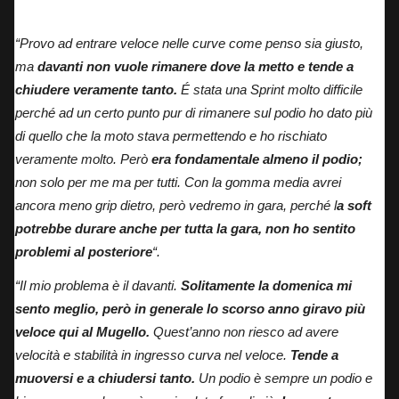
Pecco Bagnaia in pista al Mugello durante la Sprint Race.
“Provo ad entrare veloce nelle curve come penso sia giusto,
ma
davanti non vuole rimanere dove la metto e tende a
chiudere veramente tanto.
É stata una Sprint molto difficile
perché ad un certo punto pur di rimanere sul podio ho dato più
di quello che la moto stava permettendo e ho rischiato
veramente molto. Però
era fondamentale almeno il podio;
non solo per me ma per tutti. Con la gomma media avrei
ancora meno grip dietro, però vedremo in gara, perché l
a soft
potrebbe durare anche per tutta la gara, non ho sentito
problemi al posteriore
“.
“Il mio problema è il davanti.
Solitamente la domenica mi
sento meglio, però in generale lo scorso anno giravo più
veloce qui al Mugello.
Quest’anno non riesco ad avere
velocità e stabilità in ingresso curva nel veloce.
Tende a
muoversi e a chiudersi tanto.
Un podio è sempre un podio e