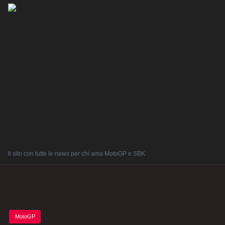
Il sito con tutte le news per chi ama MotoGP e SBK
Posted
MotoGP
in