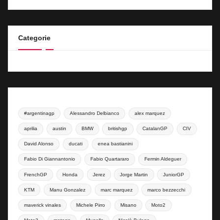
Categorie
#argentinagp
Alessandro Delbianco
alex marquez
aprilia
austin
BMW
britishgp
CatalanGP
CIV
David Alonso
ducati
enea bastianini
Fabio Di Giannantonio
Fabio Quartararo
Fermin Aldeguer
FrenchGP
Honda
Jerez
Jorge Martin
JuniorGP
KTM
Manu Gonzalez
marc marquez
marco bezzecchi
maverick vinales
Michele Pirro
Misano
Moto2