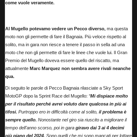
come vuole veramente.
Pecco Bagnaia e Marc Marquez dopo la Sprint Race del Mugello.
Al Mugello potevamo vedere un Pecco diverso,
ma questa
moto non gli permette di fare il Bagnaia. Più veloce rispetto al
solito,
ma in gara non riesce a tenere il passo in sella ad una
moto che non gli permette di fare le linee che vuole lui.
Il Gran
Premio del Mugello doveva essere quello del riscatto, ma
attualmente
Marc Marquez non sembra avere rivali neanche
qua.
Di seguito le parole di Pecco Bagnaia rilasciate a Sky Sport
MotoGP dopo la Sprint Race del Mugello:
“
Mi dispiace molto
per il risultato perché avrei voluto dare qualcosa in più ai
tifosi.
Purtroppo ero in difficoltà come al solito,
il problema è
sempre quello.
Nonostante nel giro sia riuscito a migliorare il
tempo dell’anno scorso, poi in gara
giravo dai 3 ai 4 decimi
più piano del 2024.
Sono quelli che mi sono mancati per lottare