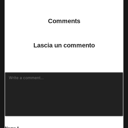
Last updated on 22 Giugno 2025
Comments
No comments yet. Why don’t you start the discussion?
Lascia un commento
Il tuo indirizzo email non sarà pubblicato.
I campi obbligatori sono
contrassegnati
*