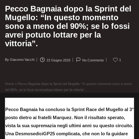
Pecco Bagnaia dopo la Sprint del
Mugello: “In questo momento
sono a meno del 90%; se lo fossi
avrei potuto lottare per la
vittoria”.
By
Giacomo Vacchi
1
22 Giugno 2025
No Comments
Posted
by
Home
»
Pecco Bagnaia dopo la Sprint del Mugello: “In questo momento sono a meno
del 90%; se lo fossi avrei potuto lottare per la vittoria”.
Pecco Bagnaia ha concluso la Sprint Race del Mugello al 3°
posto dietro ai fratelli Marquez. Non il risultato sperato,
vista la sua supremazia negli ultimi anni su questo circuito.
Una DesmosediciGP25 complicata, che non lo fa guidare