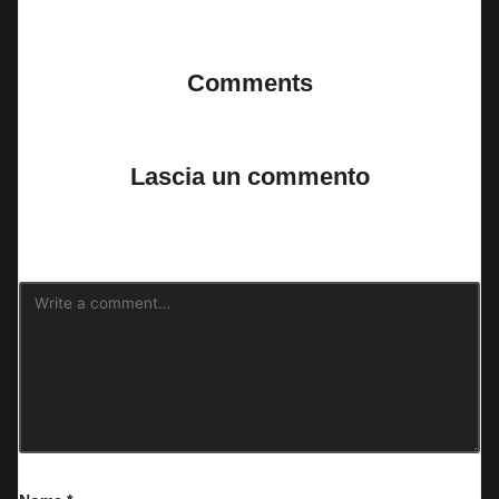
Last updated on 11 Giugno 2025
Comments
No comments yet. Why don’t you start the discussion?
Lascia un commento
Il tuo indirizzo email non sarà pubblicato.
I campi obbligatori sono
contrassegnati
*