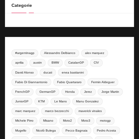
Categorie
#argentinagp
Alessandro Delbianco
alex marquez
aprilia
austin
BMW
CatalanGP
CIV
David Alonso
ducati
enea bastianini
Fabio Di Giannantonio
Fabio Quartararo
Fermin Aldeguer
FrenchGP
GermanGP
Honda
Jerez
Jorge Martin
JuniorGP
KTM
Le Mans
Manu Gonzalez
marc marquez
marco bezzecchi
maverick vinales
Michele Pirro
Misano
Moto2
Moto3
motogp
Mugello
Nicolò Bulega
Pecco Bagnaia
Pedro Acosta