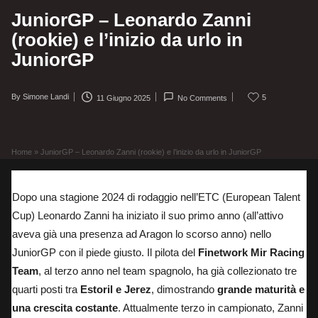
JuniorGP – Leonardo Zanni
(rookie) e l’inizio da urlo in
JuniorGP
By
Simone Landi
5
11 Giugno 2025
No Comments
Posted
by
Home
»
JuniorGP – Leonardo Zanni (rookie) e l’inizio da urlo in JuniorGP
Dopo una stagione 2024 di rodaggio nell’ETC (European Talent
Cup) Leonardo Zanni ha iniziato il suo primo anno (all’attivo
aveva già una presenza ad Aragon lo scorso anno) nello
JuniorGP con il piede giusto. Il pilota del
Finetwork Mir Racing
Team
, al terzo anno nel team spagnolo, ha già collezionato tre
quarti posti tra
Estoril e Jerez
, dimostrando
grande maturità e
una crescita costante
. Attualmente terzo in campionato, Zanni