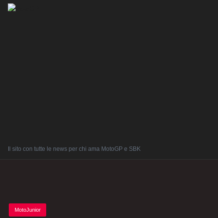
Il sito con tutte le news per chi ama MotoGP e SBK
Posted
MotoJunior
in