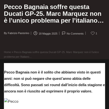
Pecco Bagnaia soffre questa
Ducati GP-25. Marc Marquez non
è l’unico problema per l’italiano…
By
Fabrizio Pastorino
1
18 Maggio 2025
No Comments
Posted
by
Home
»
Pecco Bagnaia soffre questa Ducati GP-25. Marc Marquez non è l’unico
problema per l’italiano…
Pecco Bagnaia non è il solito che abbiamo visto in questi
anni: non si può negare che quest’anno abbia delle
difficoltà. Sono passati sei round dall’inizio della stagione e
ancora non è riuscito ad esprimere il proprio valore.
Pecco Bagnaia