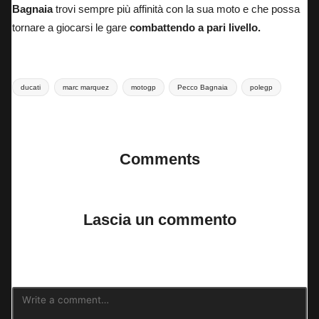
Bagnaia
trovi sempre più affinità con la sua moto e che possa
tornare a giocarsi le gare
combattendo a pari livello.
Tags:
ducati
marc marquez
motogp
Pecco Bagnaia
polegp
Last updated on 18 Maggio 2025
Comments
No comments yet. Why don’t you start the discussion?
Lascia un commento
Il tuo indirizzo email non sarà pubblicato.
I campi obbligatori sono
contrassegnati
*