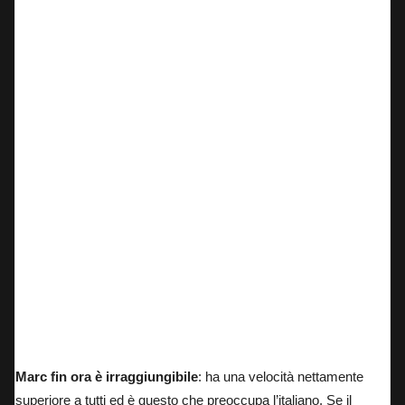
Prima vittoria in MotoGP di Alex Marquez
Marc fin ora è irraggiungibile
: ha una velocità nettamente
superiore a tutti ed è questo che preoccupa l’italiano. Se il