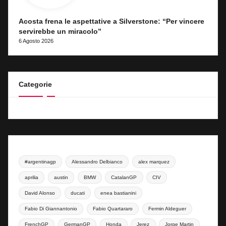
Acosta frena le aspettative a Silverstone: “Per vincere
servirebbe un miracolo”
6 Agosto 2026
Categorie
#argentinagp
Alessandro Delbianco
alex marquez
aprilia
austin
BMW
CatalanGP
CIV
David Alonso
ducati
enea bastianini
Fabio Di Giannantonio
Fabio Quartararo
Fermin Aldeguer
FrenchGP
GermanGP
Honda
Jerez
Jorge Martin