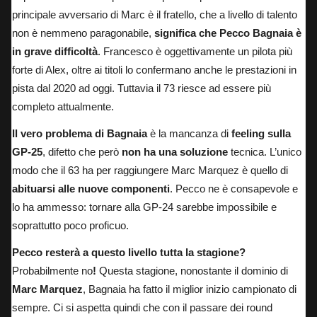
principale avversario di Marc è il fratello, che a livello di talento
non è nemmeno paragonabile,
significa che Pecco Bagnaia è
in grave difficoltà
. Francesco è oggettivamente un pilota più
forte di Alex, oltre ai titoli lo confermano anche le prestazioni in
pista dal 2020 ad oggi. Tuttavia il 73 riesce ad essere più
completo attualmente.
Il vero problema di Bagnaia
è la mancanza di
feeling sulla
GP-25
, difetto che però
non ha una soluzione
tecnica
. L’unico
modo che il 63 ha per raggiungere Marc Marquez è quello di
abituarsi alle nuove componenti
. Pecco ne è consapevole e
lo ha ammesso: tornare alla GP-24 sarebbe impossibile e
soprattutto poco proficuo.
Pecco resterà a questo livello tutta la stagione?
Probabilmente no
!
Questa stagione, nonostante il dominio di
Marc Marquez
, Bagnaia ha fatto il miglior inizio campionato di
sempre. Ci si aspetta quindi che con il passare dei round