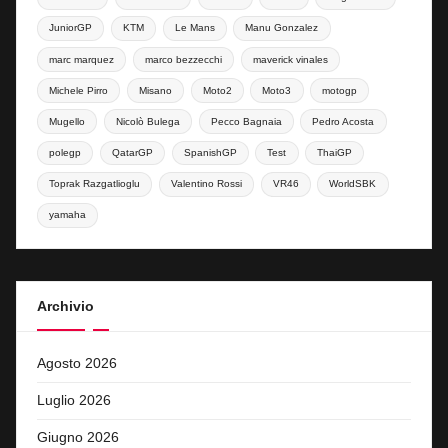
JuniorGP
KTM
Le Mans
Manu Gonzalez
marc marquez
marco bezzecchi
maverick vinales
Michele Pirro
Misano
Moto2
Moto3
motogp
Mugello
Nicolò Bulega
Pecco Bagnaia
Pedro Acosta
polegp
QatarGP
SpanishGP
Test
ThaiGP
Toprak Razgatlioglu
Valentino Rossi
VR46
WorldSBK
yamaha
Archivio
Agosto 2026
Luglio 2026
Giugno 2026