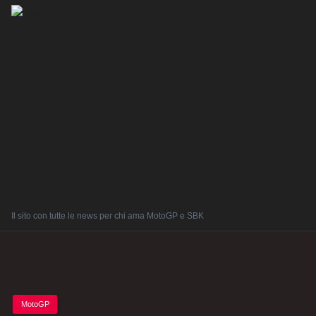
Il sito con tutte le news per chi ama MotoGP e SBK
Posted
MotoGP
in