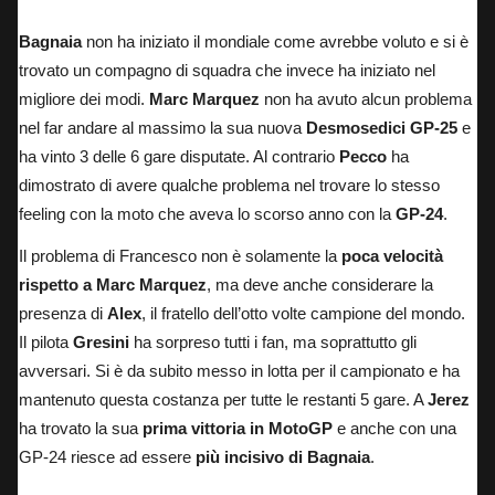
Bagnaia
non ha iniziato il mondiale come avrebbe voluto e si è
trovato un compagno di squadra che invece ha iniziato nel
migliore dei modi.
Marc Marquez
non ha avuto alcun problema
nel far andare al massimo la sua nuova
Desmosedici GP-25
e
ha vinto
3 delle 6 gare disputate.
Al contrario
Pecco
ha
dimostrato di avere qualche problema nel trovare lo stesso
feeling con la moto che aveva lo scorso anno con la
GP-24
.
Il problema di Francesco non è solamente la
poca velocità
rispetto a Marc Marquez
, ma deve anche considerare la
presenza di
Alex
, il fratello dell’otto volte campione del mondo.
Il pilota
Gresini
ha sorpreso tutti i fan, ma soprattutto gli
avversari. Si è da subito messo in lotta per il campionato e ha
mantenuto questa costanza per tutte le restanti 5 gare. A
Jerez
ha trovato la sua
prima vittoria in MotoGP
e anche con una
GP-24 riesce ad essere
più incisivo di Bagnaia
.