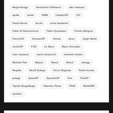
#argentinagp
Alessandro Delbianco
alex marquez
aprilia
austin
BMW
CatalanGP
CIV
David Alonso
ducati
enea bastianini
Fabio Di Giannantonio
Fabio Quartararo
Fermin Aldeguer
FrenchGP
GermanGP
Honda
Jerez
Jorge Martin
JuniorGP
KTM
Le Mans
Manu Gonzalez
marc marquez
marco bezzecchi
maverick vinales
Michele Pirro
Misano
Moto2
Moto3
motogp
Mugello
Nicolò Bulega
Pecco Bagnaia
Pedro Acosta
polegp
QatarGP
SpanishGP
Test
ThaiGP
Toprak Razgatlioglu
Valentino Rossi
VR46
WorldSBK
yamaha