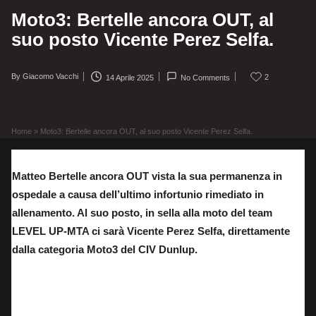
Moto3: Bertelle ancora OUT, al
suo posto Vicente Perez Selfa.
By
Giacomo Vacchi
2
14 Aprile 2025
No Comments
Posted
by
Home
»
Moto3: Bertelle ancora OUT, al suo posto Vicente Perez Selfa.
Matteo Bertelle ancora OUT vista la sua permanenza in
ospedale a causa dell’ultimo infortunio rimediato in
allenamento. Al suo posto, in sella alla moto del team
LEVEL UP-MTA ci sarà Vicente Perez Selfa, direttamente
dalla categoria Moto3 del CIV Dunlup.
Vincente Perez: sostituto di Matteo Bertelle nel prossimo Gran Premio di Jerez nella
categoria Moto3 mondiale.