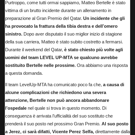
Purtroppo, come tutti ormai sappiamo,
Matteo Bertelle è stato
vittima di un brutto incidente durante un allenamento in
preparazione al Gran Premio del Qatar
.
Un incidente che gli
ha provocato la frattura della tibia destra e dell’omero
sinistro.
Dopo aver disputato il suo miglior inizio di stagione
della sua carriera, Matteo è stato subito costretto a fermarsi.
Durante il weekend del Qatar,
è stato chiesto più volte agli
uomini del team LEVEL UP-MTA se qualcuno avrebbe
sostituito Bertelle nelle prossime.
Ora abbiamo una risposta
a questa domanda.
Il team LevelUp-MTA ha comunicato poco fa che,
a causa di
alcune complicazioni che richiedono una severa
attenzione, Bertelle non può ancora abbandonare
l’ospedale
nel quale si trova in questo momento. Di
conseguenza è arrivata l’ufficialità del suo sostituto che
prenderà il suo posto nel prossimo Gran Premio.
Al suo posto
a Jerez, ci sarà difatti, Vicente Perez Selfa,
direttamente dalla