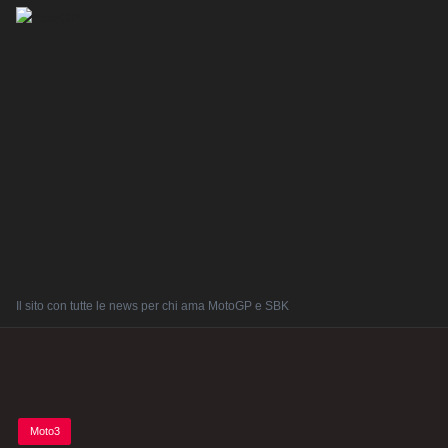
Il sito con tutte le news per chi ama MotoGP e SBK
Posted
Moto3
in