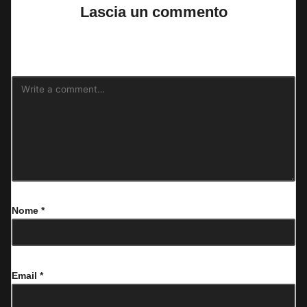
Lascia un commento
Il tuo indirizzo email non sarà pubblicato.
I campi obbligatori sono
contrassegnati
*
Nome
*
Email
*