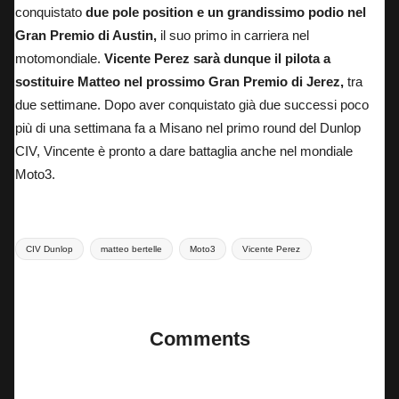
conquistato
due pole position e un grandissimo podio nel
Gran Premio di Austin,
il suo primo in carriera nel
motomondiale.
Vicente Perez sarà dunque il pilota a
sostituire Matteo nel prossimo Gran Premio di Jerez,
tra
due settimane.
Dopo aver conquistato già due successi poco
più di una settimana fa a Misano nel primo round del Dunlop
CIV,
Vincente è pronto a dare battaglia anche nel mondiale
Moto3.
Tags:
CIV Dunlop
matteo bertelle
Moto3
Vicente Perez
Last updated on 14 Aprile 2025
Comments
No comments yet. Why don’t you start the discussion?