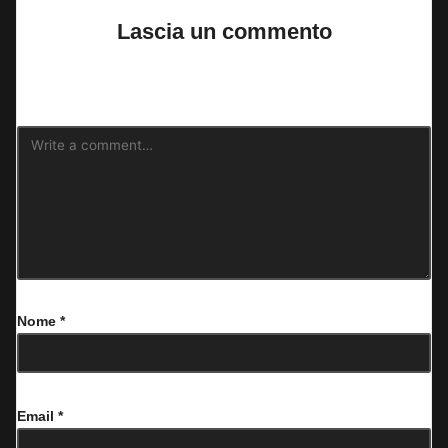
Lascia un commento
Il tuo indirizzo email non sarà pubblicato.
I campi obbligatori sono
contrassegnati
*
Nome
*
Email
*