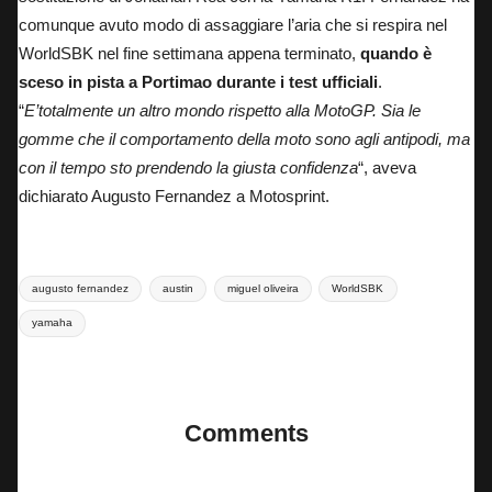
comunque avuto modo di assaggiare l’aria che si respira nel
WorldSBK nel fine settimana appena terminato,
quando è
sceso in pista a Portimao durante i test ufficiali
.
“
E’totalmente un altro mondo rispetto alla MotoGP. Sia le
gomme che il comportamento della moto sono agli antipodi, ma
con il tempo sto prendendo la giusta confidenza
“,
aveva
dichiarato Augusto Fernandez a Motosprint
.
Tags:
augusto fernandez
austin
miguel oliveira
WorldSBK
yamaha
Last updated on 18 Marzo 2025
Comments
No comments yet. Why don’t you start the discussion?