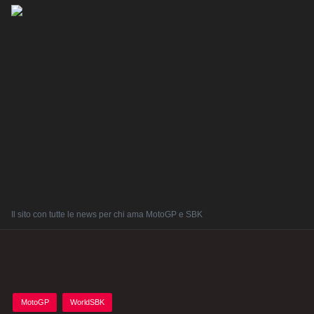
Il sito con tutte le news per chi ama MotoGP e SBK
Posted
MotoGP
WorldSBK
in