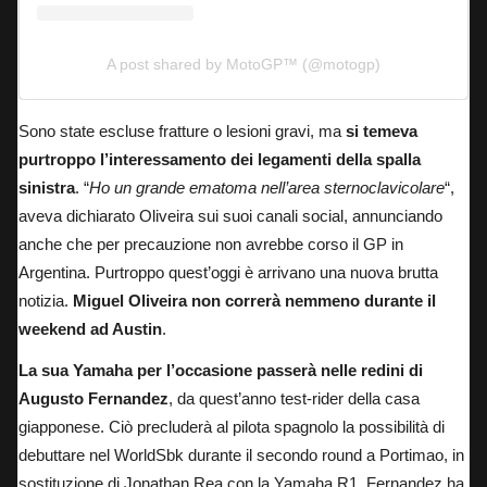
A post shared by MotoGP™ (@motogp)
Sono state escluse fratture o lesioni gravi, ma
si temeva
purtroppo l’interessamento dei legamenti della spalla
sinistra
. “
Ho un grande ematoma nell’area sternoclavicolare
“,
aveva dichiarato Oliveira sui suoi canali social, annunciando
anche che per precauzione non avrebbe corso il GP in
Argentina. Purtroppo quest’oggi è arrivano una nuova brutta
notizia.
Miguel Oliveira non correrà nemmeno durante il
weekend ad Austin
.
La sua Yamaha per l’occasione passerà nelle redini di
Augusto Fernandez
, da quest’anno test-rider della casa
giapponese. Ciò precluderà al pilota spagnolo la possibilità di
debuttare nel WorldSbk durante il secondo round a Portimao,
in
sostituzione di Jonathan Rea con la Yamaha R1
. Fernandez ha