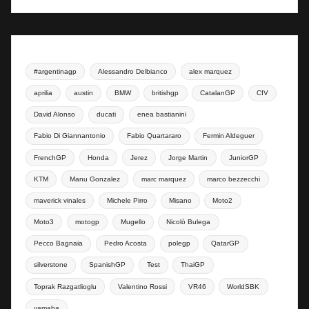
#argentinagp
Alessandro Delbianco
alex marquez
aprilia
austin
BMW
britishgp
CatalanGP
CIV
David Alonso
ducati
enea bastianini
Fabio Di Giannantonio
Fabio Quartararo
Fermin Aldeguer
FrenchGP
Honda
Jerez
Jorge Martin
JuniorGP
KTM
Manu Gonzalez
marc marquez
marco bezzecchi
maverick vinales
Michele Pirro
Misano
Moto2
Moto3
motogp
Mugello
Nicolò Bulega
Pecco Bagnaia
Pedro Acosta
polegp
QatarGP
silverstone
SpanishGP
Test
ThaiGP
Toprak Razgatlioglu
Valentino Rossi
VR46
WorldSBK
yamaha