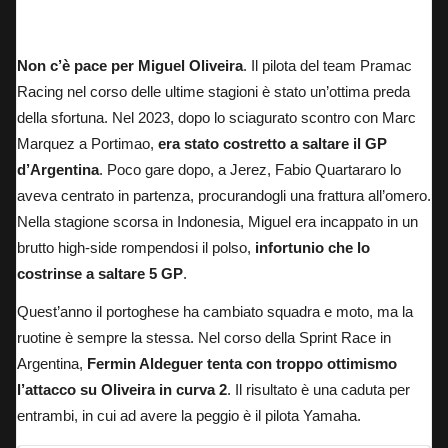
Augusto Fernandez, attualmente test rider di Yamaha
Non c’è pace per Miguel Oliveira
. Il pilota del team Pramac
Racing nel corso delle ultime stagioni è stato un’ottima preda
della sfortuna. Nel 2023, dopo lo sciagurato scontro con Marc
Marquez a Portimao,
era stato costretto a saltare il GP
d’Argentina
. Poco gare dopo, a Jerez, Fabio Quartararo lo
aveva centrato in partenza, procurandogli una frattura all’omero.
Nella stagione scorsa in Indonesia, Miguel era incappato in un
brutto high-side rompendosi il polso,
infortunio che lo
costrinse a saltare 5 GP
.
Quest’anno il portoghese ha cambiato squadra e moto, ma la
ruotine è sempre la stessa.
Nel corso della Sprint Race in
Argentina
,
Fermin Aldeguer tenta con troppo ottimismo
l’attacco su Oliveira in curva 2
. Il risultato è una caduta per
entrambi, in cui ad avere la peggio è il pilota Yamaha.