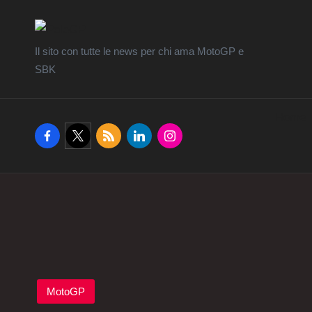
Il sito con tutte le news per chi ama MotoGP e
SBK
Home
facebook.com
twitter.com
rss.com
linkedin.com
instagram.com
Posted
MotoGP
in