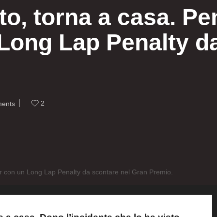
to, torna a casa. Pe
Long Lap Penalty da
2
ents
uer con un Long Lap Penalty da scontare nel Gran Premio.