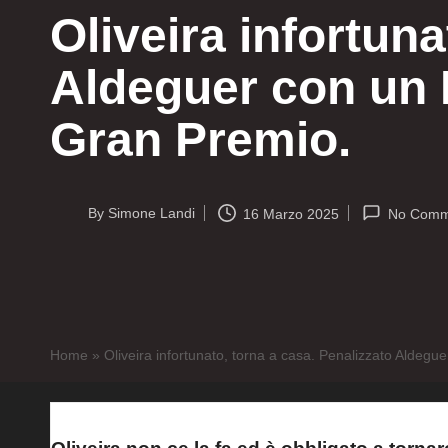
Oliveira infortuna
Aldeguer con un 
Gran Premio.
By
Simone Landi
16 Marzo 2025
No Comm
Posted
by
Home
»
Oliveira infortunato, torna a casa. Penalizzato Aldeg