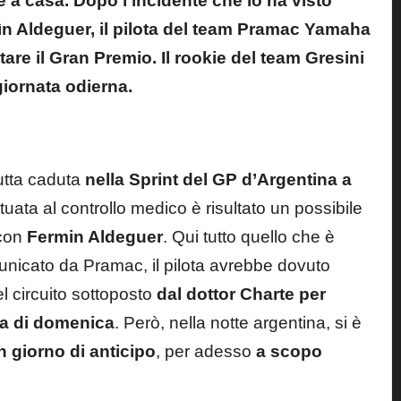
re a casa. Dopo l’incidente che lo ha visto
mìn Aldeguer, il pilota del team Pramac Yamaha
tare il Gran Premio. Il rookie del team Gresini
iornata odierna.
utta caduta
nella Sprint del GP d’Argentina a
ettuata al controllo medico è risultato un possibile
 con
Fermin Aldeguer
.
Qui tutto quello che è
nicato da Pramac, il pilota avrebbe dovuto
el circuito sottoposto
dal dottor Charte per
ara di domenica
. Però, nella notte argentina, si è
n giorno di anticipo
, per adesso
a scopo