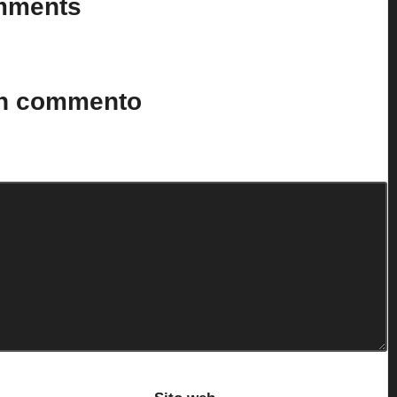
mments
n’t you start the discussion?
un commento
to.
I campi obbligatori sono contrassegnati
*