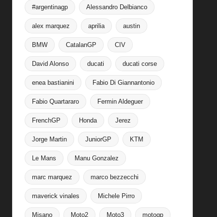
#argentinagp
Alessandro Delbianco
alex marquez
aprilia
austin
BMW
CatalanGP
CIV
David Alonso
ducati
ducati corse
enea bastianini
Fabio Di Giannantonio
Fabio Quartararo
Fermin Aldeguer
FrenchGP
Honda
Jerez
Jorge Martin
JuniorGP
KTM
Le Mans
Manu Gonzalez
marc marquez
marco bezzecchi
maverick vinales
Michele Pirro
Misano
Moto2
Moto3
motogp