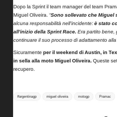
Dopo la Sprint il team manager del team Pra
Miguel Oliveira.
“
Sono sollevato che Miguel s
alcuna responsabilità nell’incidente:
è stato co
all’inizio della Sprint Race.
Era partito bene,
continuare il suo processo di adattamento all
Sicuramente
per il weekend di Austin, in T
in sella alla moto Miguel Oliveira.
Queste sett
recupero.
#argentinagp
miguel oliveira
motogp
Pramac
Tags: