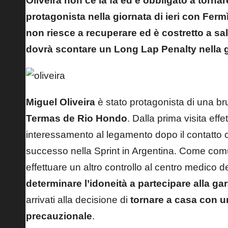
Oliveira non ce la fa ed è obbligato a torna
protagonista nella giornata di ieri con Fer
non riesce a recuperare ed è costretto a sal
dovrà scontare un Long Lap Penalty nella g
Miguel Oliveira
è stato protagonista di una br
Termas de Rio Hondo
. Dalla prima visita eff
interessamento al legamento dopo il contatto
successo
nella Sprint in Argentina
. Come comu
effettuare un altro controllo al centro medico d
determinare l’idoneità a partecipare alla g
arrivati alla decisione di
tornare a casa con u
precauzionale
.