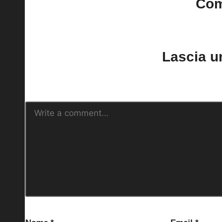
Co
No comments yet. Why do
Lascia 
Il tuo indirizzo email non sarà pubblica