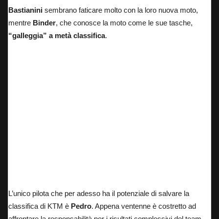
Bastianini
sembrano faticare molto con la loro nuova moto,
mentre
Binder
, che conosce la moto come le sue tasche,
“galleggia” a metà classifica
.
L’unico pilota che per adesso ha il potenziale di salvare la
classifica di KTM è
Pedro
. Appena ventenne è costretto ad
affrontare la responsabilità per i risultati complessivi del team.