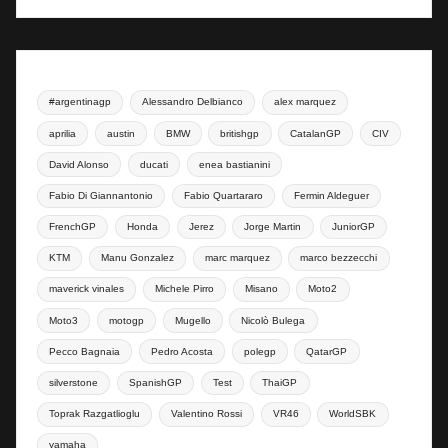
#argentinagp
Alessandro Delbianco
alex marquez
aprilia
austin
BMW
britishgp
CatalanGP
CIV
David Alonso
ducati
enea bastianini
Fabio Di Giannantonio
Fabio Quartararo
Fermin Aldeguer
FrenchGP
Honda
Jerez
Jorge Martin
JuniorGP
KTM
Manu Gonzalez
marc marquez
marco bezzecchi
maverick vinales
Michele Pirro
Misano
Moto2
Moto3
motogp
Mugello
Nicolò Bulega
Pecco Bagnaia
Pedro Acosta
polegp
QatarGP
silverstone
SpanishGP
Test
ThaiGP
Toprak Razgatlioglu
Valentino Rossi
VR46
WorldSBK
yamaha