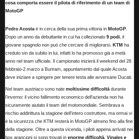
cosa comporta essere il pilota di riferimento di un team di
MotoGP
Pedro Acosta
è in cerca della sua prima vittoria in
MotoGP
.
Dopo un anno da debuttante in cui ha collezionato
9 podi
, il
giovane spagnolo non può che cercare di migliorarsi.
KTM
ha
creduto sin da subito in lui, infatti lo ha promosso già a metà
anno nel team ufficiale. Il campionato inizierà il weekend del 28
febbraio-2 marzo a Buriram, appuntamento dal quale Acosta
deve iniziare a spingere per tenere testa alle avversarie Ducati.
Nel team austriaco sono nate
moltissime difficoltà
durante
l’inverno: il vicino fallimento economico dell’azienda non ha
sicuramente aiutato il team del motomondiale. Sembrava a
rischio addirittura la stagione dell’intero costruttore, ma ormai vi
è la sicurezza che KTM resterà in MotoGP almeno fino alla fine
della stagione. Oltre a questa vicenda, i piloti appena arrivati nei
box arancioni si sono trovati in
enorme difficoltà
.
Vinales e