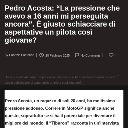
Pedro Acosta: “La pressione che
avevo a 16 anni mi perseguita
ancora”. È giusto schiacciare di
aspettative un pilota così
giovane?
By
Fabrizio Pastorino
0
20 Febbraio 2025
No Comments
Posted
by
Home
»
Pedro Acosta: “La pressione che avevo a 16 anni mi perseguita ancora”. È
giusto schiacciare di aspettative un pilota così giovane?
Pedro Acosta, un ragazzo di soli 20 anni, ha moltissima
pressione addosso. Correre in MotoGP significa anche
questo, soprattutto se si ha il potenziale per diventare il
migliore del mondo. Il “Tiburon” racconta in un’intervista