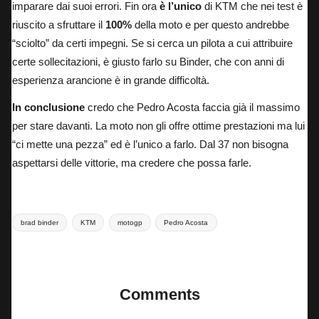
imparare dai suoi errori. Fin ora
è l’unico
di KTM che nei test è
riuscito a sfruttare il
100%
della moto e per questo andrebbe
“sciolto” da certi impegni. Se si cerca un pilota a cui attribuire
certe sollecitazioni, è giusto farlo su Binder, che con anni di
esperienza arancione è in grande difficoltà.
In conclusione
credo che Pedro Acosta faccia già il massimo
per stare davanti. La moto non gli offre ottime prestazioni ma lui
“ci mette una pezza” ed è l’unico a farlo. Dal 37 non bisogna
aspettarsi delle vittorie, ma credere che possa farle.
Tags:
brad binder
KTM
motogp
Pedro Acosta
Last updated on 20 Febbraio 2025
Comments
No comments yet. Why don’t you start the discussion?