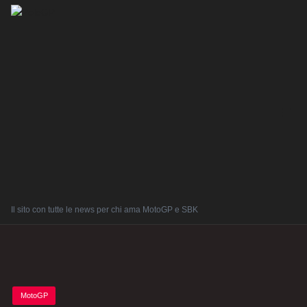
Il sito con tutte le news per chi ama MotoGP e SBK
Posted
MotoGP
in