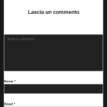
Lascia un commento
Il tuo indirizzo email non sarà pubblicato.
I campi obbligatori sono
contrassegnati
*
Nome
*
Email
*